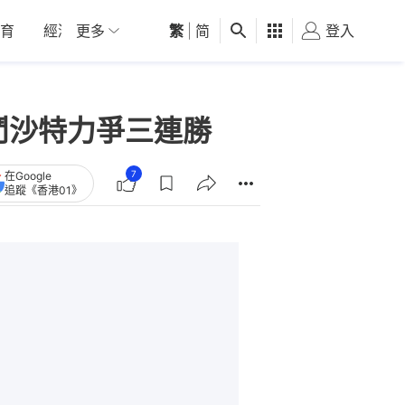
育
經濟
更多
01深圳
繁
觀點
|
简
健康
好食玩飛
登入
女
鬥沙特力爭三連勝
7
在Google
追蹤《香港01》