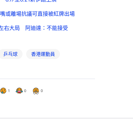
嘴或離場抗議可直接被紅牌出場
碼左右大局 阿迪達：不能接受
乒乓球
香港運動員
1
0
0