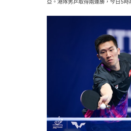
亞。港隊男乒取得兩連勝，今日5時