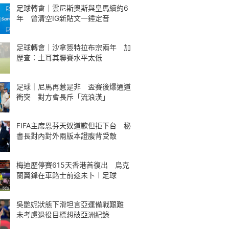
足球轉會｜雲尼斯奧斯與皇馬續約6
年 曾清空IG新貼文一錘定音
足球轉會｜沙拿簽特拉布宗兩年 加
歷查：土耳其聯賽水平太低
足球｜尼馬再惹是非 盃賽後爆通道
衝突 對方會長斥「流浪漢」
FIFA主席恩芬天奴道歉但拒下台 秘
書長對內對外兩版本證腹背受敵
梅迪歷停賽615天香港首復出 烏克
蘭翼鋒在車路士前途未卜︱足球
吳艷妮狀態下滑坦言亞運備戰艱難
未考慮退役目標想破亞洲紀錄