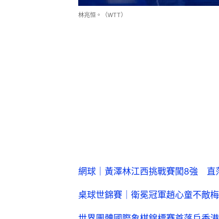
林兆恒。（WTT）
網球｜黃澤林江西挑戰賽闖8強 直
桌球世錦賽｜衛冕冠軍趙心童不敵梅
世界團體國際象棋錦標賽首落戶香港 6