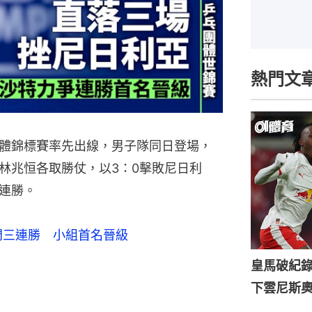
熱門文
體錦標賽率先出線，男子隊同日登場，
林兆恒各取勝仗，以3：0擊敗尼日利
連勝。
門三連勝 小組首名晉級
皇馬破紀錄
下雲尼斯