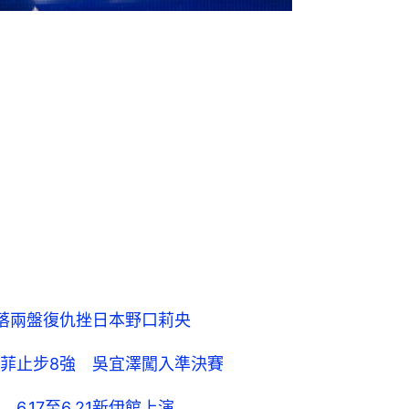
落兩盤復仇挫日本野口莉央
菲止步8強 吳宜澤闖入準決賽
.17至6.21新伊館上演