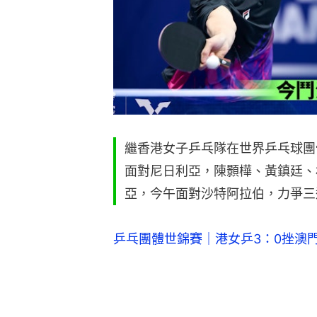
繼香港女子乒乓隊在世界乒乓球團
面對尼日利亞，陳顥樺、黃鎮廷、
亞，今午面對沙特阿拉伯，力爭三
乒乓團體世錦賽｜港女乒3：0挫澳