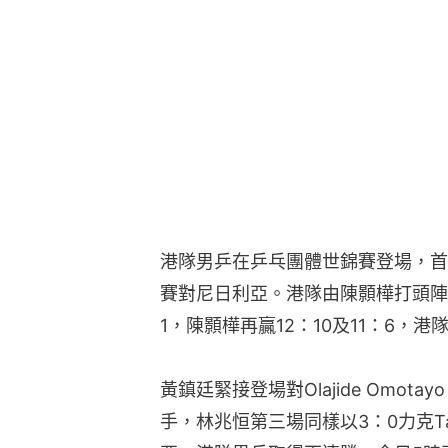
港隊男乒在乒乓團體世錦賽登場，首
賽對尼日利亞。港隊由陳顥樺打頭陣，面對
1，陳顥樺再贏12：10及11：6，港
黃鎮廷緊接登場對Olajide Omota
手，林兆恒第三場同樣以3：0力克Ta