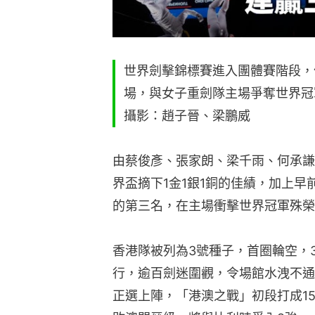
世界劍擊錦標賽進入團體賽階段，
場，與女子重劍隊主場爭奪世界冠
攝影：趙子晉、梁鵬威
由蔡俊彥、張家朗、梁千雨、何承謙
界盃摘下1金1銀1銅的佳績，加上
的第三名，在主場衝擊世界冠軍殊榮
香港隊被列為3號種子，首圈輪空，
行，逾百劍迷圍觀，令場館水洩不通
正選上陣，「港澳之戰」初段打成15