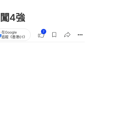
闖4強
7
在Google
追蹤《香港01》