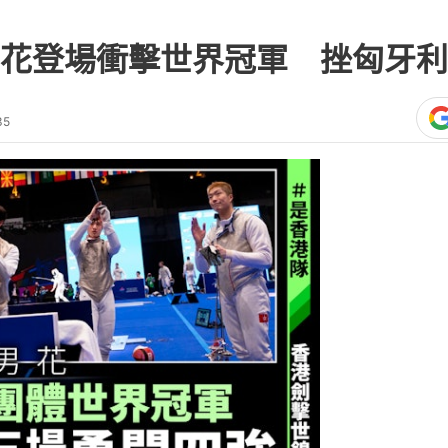
花登場衝擊世界冠軍 挫匈牙利
35