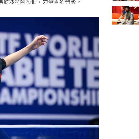
再對沙特阿拉伯，力爭首名晉級。