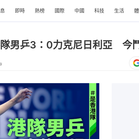
息
即時
熱榜
國際
中國
科技
生活
體
隊男乒3：0力克尼日利亞 今
9