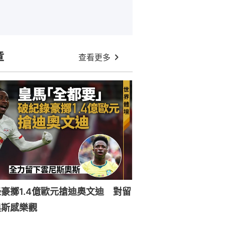
章
查看更多
豪擲1.4億歐元搶迪奧文迪 對留
奧斯感樂觀