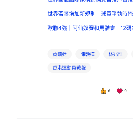
世界盃將增加新規則 球員爭執時掩
歐聯4強｜阿仙奴賽和馬體會 12
黃鎮廷
陳顥樺
林兆恒
香港運動員戰報
6
0