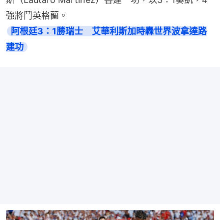
強將鬥英格蘭。
阿根廷3：1勝瑞士　艾華利斯加時轟世界波拿達路
建功