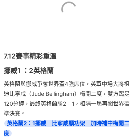
7.12賽事精彩重溫
挪威1 ：2英格蘭
英格蘭與挪威爭奪世界盃4強席位，英軍中場大將祖
迪比寧咸（Jude Bellingham）梅開二度，雙方踢足
120分鐘，最終英格蘭勝2：1，相隔一屆再闖世界盃
準決賽。
英格蘭2：1挪威　比寧咸顯功架　加時補中梅開二
度