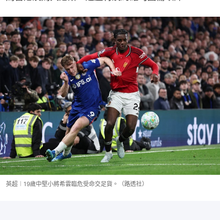
英超︱19歲中堅小將希雲臨危受命交足貨。（路透社）