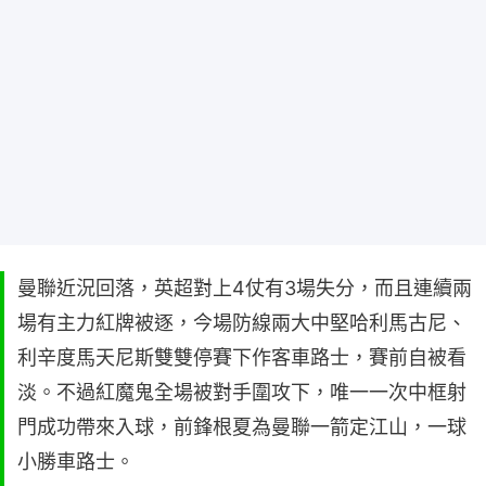
曼聯近況回落，英超對上4仗有3場失分，而且連續兩
場有主力紅牌被逐，今場防線兩大中堅哈利馬古尼、
利辛度馬天尼斯雙雙停賽下作客車路士，賽前自被看
淡。不過紅魔鬼全場被對手圍攻下，唯一一次中框射
門成功帶來入球，前鋒根夏為曼聯一箭定江山，一球
小勝車路士。