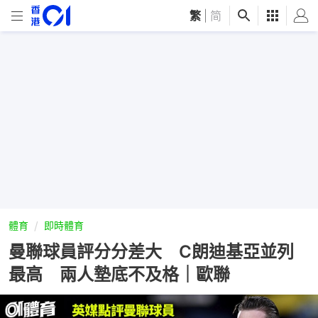
繁
|
简
體育
即時體育
曼聯球員評分分差大 C朗迪基亞並列
最高 兩人墊底不及格｜歐聯