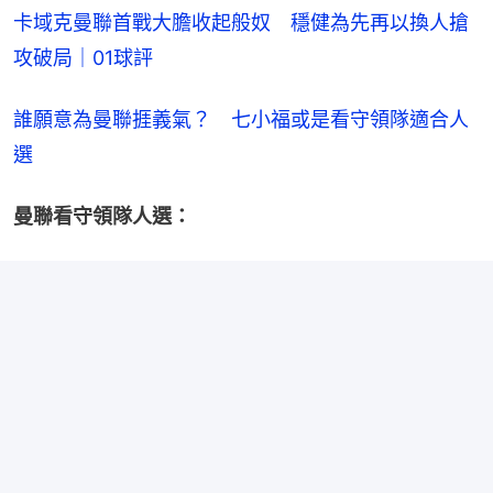
卡域克曼聯首戰大膽收起般奴　穩健為先再以換人搶
攻破局｜01球評
誰願意為曼聯捱義氣？　七小福或是看守領隊適合人
選
曼聯看守領隊人選：