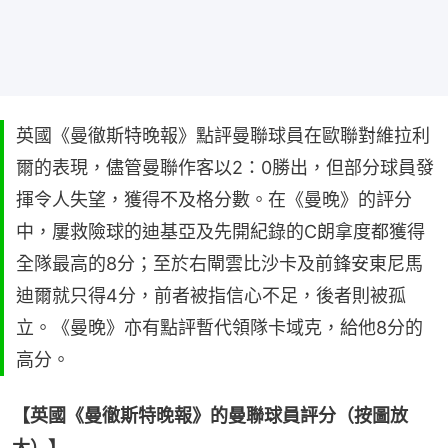
英國《曼徹斯特晚報》點評曼聯球員在歐聯對維拉利
爾的表現，儘管曼聯作客以2：0勝出，但部分球員發
揮令人失望，獲得不及格分數。在《曼晚》的評分
中，屢救險球的迪基亞及先開紀錄的C朗拿度都獲得
全隊最高的8分；至於右閘雲比沙卡及前鋒安東尼馬
迪爾就只得4分，前者被指信心不足，後者則被孤
立。《曼晚》亦有點評暫代領隊卡域克，給他8分的
高分。
【英國《曼徹斯特晚報》的曼聯球員評分（按圖放
大）】