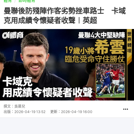
體育
即時體育
曼聯後防殘陣作客劣勢挫車路士 卡域
克用成績令懷疑者收聲︱英超
撰文：
吳慕兒
出版：
2026-04-19 13:52
更新：
2026-04-19 16:00