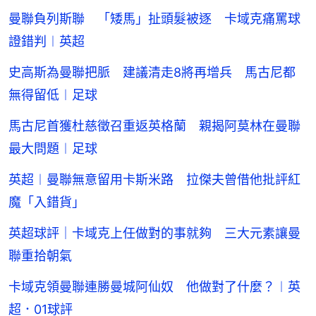
曼聯負列斯聯 「矮馬」扯頭髮被逐 卡域克痛罵球
證錯判︱英超
史高斯為曼聯把脈 建議清走8將再增兵 馬古尼都
無得留低︱足球
馬古尼首獲杜慈徵召重返英格蘭 親揭阿莫林在曼聯
最大問題︱足球
英超︱曼聯無意留用卡斯米路 拉傑夫曾借他批評紅
魔「入錯貨」
英超球評｜卡域克上任做對的事就夠 三大元素讓曼
聯重拾朝氣
卡域克領曼聯連勝曼城阿仙奴 他做對了什麼？︱英
超．01球評