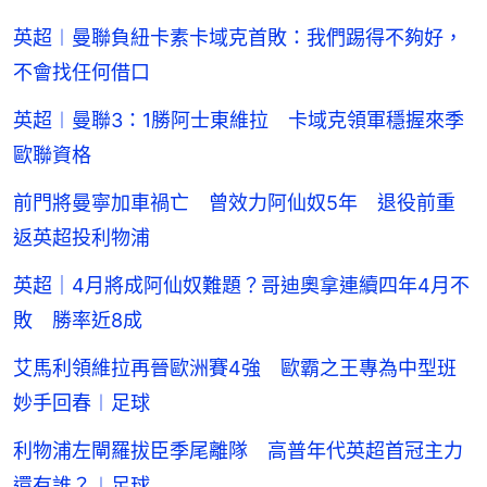
英超︱曼聯負紐卡素卡域克首敗：我們踢得不夠好，
不會找任何借口
英超︱曼聯3：1勝阿士東維拉 卡域克領軍穩握來季
歐聯資格
前門將曼寧加車禍亡 曾效力阿仙奴5年 退役前重
返英超投利物浦
英超｜4月將成阿仙奴難題？哥迪奧拿連續四年4月不
敗 勝率近8成
艾馬利領維拉再晉歐洲賽4強 歐霸之王專為中型班
妙手回春︱足球
利物浦左閘羅拔臣季尾離隊 高普年代英超首冠主力
還有誰？︱足球