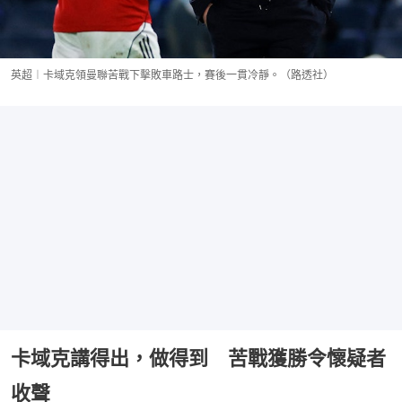
英超︱卡域克領曼聯苦戰下擊敗車路士，賽後一貫冷靜。（路透社）
卡域克講得出，做得到 苦戰獲勝令懷疑者
收聲