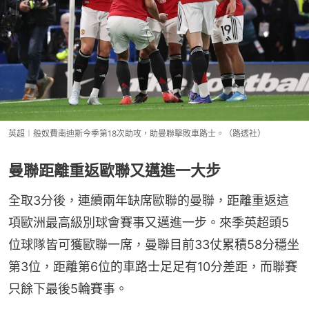
英超︱般奴費南迪斯今季第18次助攻，助曼聯擊敗車路士。（路透社）
曼聯距離重返歐聯又邁進一大步
全取3分後，連續兩年缺席歐聯的曼聯，距離重返這
項歐洲最高級別球會賽事又邁進一步。來季英超頭5
位球隊皆可獲歐聯一席，曼聯目前33仗累積58分穩坐
第3位，距離第6位的車路士足足有10分差距，而聯賽
只餘下最後5輪賽事。