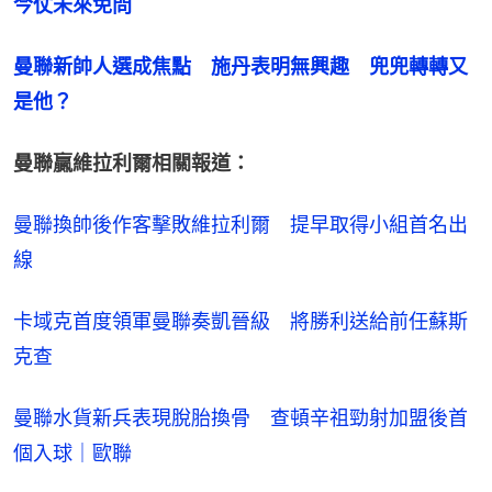
今仗未來免問
曼聯新帥人選成焦點　施丹表明無興趣　兜兜轉轉又
是他？
曼聯贏維拉利爾相關報道：
曼聯換帥後作客擊敗維拉利爾　提早取得小組首名出
線
卡域克首度領軍曼聯奏凱晉級　將勝利送給前任蘇斯
克查
曼聯水貨新兵表現脫胎換骨　查頓辛祖勁射加盟後首
個入球｜歐聯