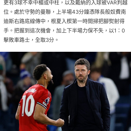
更有3球不幸中楣或中柱，以及戴納的入球被VAR判越
位。處於守勢的曼聯，上半場43分鐘憑隊長般奴費南
迪斯右路底線傳中，根夏入楔第一時間掃把腳熨射得
手。把握到這次機會，加上下半場力保不失，以1：0
擊敗車路士，全取3分。