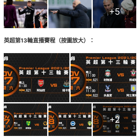
+
5
英超第13輪直播賽程（按圖放大）：
+
2