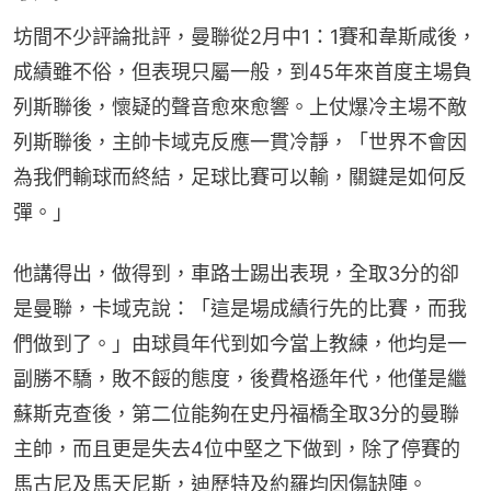
坊間不少評論批評，曼聯從2月中1：1賽和韋斯咸後，
成績雖不俗，但表現只屬一般，到45年來首度主場負
列斯聯後，懷疑的聲音愈來愈響。上仗爆冷主場不敵
列斯聯後，主帥卡域克反應一貫冷靜，「世界不會因
為我們輸球而終結，足球比賽可以輸，關鍵是如何反
彈。」
他講得出，做得到，車路士踢出表現，全取3分的卻
是曼聯，卡域克說：「這是場成績行先的比賽，而我
們做到了。」由球員年代到如今當上教練，他均是一
副勝不驕，敗不餒的態度，後費格遜年代，他僅是繼
蘇斯克查後，第二位能夠在史丹福橋全取3分的曼聯
主帥，而且更是失去4位中堅之下做到，除了停賽的
馬古尼及馬天尼斯，迪歷特及約羅均因傷缺陣。