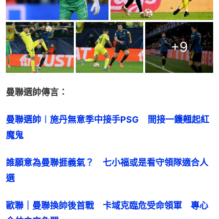
+
9
曼聯選帥傳言：
曼聯選帥︱施丹無意季中接手PSG　間接一鑊翹起紅
魔鬼
誰願意為曼聯捱義氣？　七小福或是看守領隊適合人
選
歐聯｜曼聯換帥後首戰　卡域克臨危受命領軍　專心