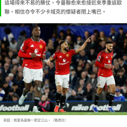
這場得來不易的勝仗，令曼聯愈來愈接近來季重返歐
聯，相信亦令不少卡域克的懷疑者閉上嘴巴。
英超︱根夏為曼聯一箭定江山。（路透社）