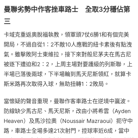
曼聯劣勢中作客挫車路士 全取3分穩佔第
三
卡域克重返奧脫福執教，領軍頭7仗6勝1和有個完美
開局，不過自從1：2不敵10人應戰的紐卡素後有點洩
氣。雖擊敗阿士東維拉，接下來對般尼茅夫在馬古尼
被逐下遭迫和2：2，上周主場對要護級的列斯聯，上
半場已落後兩球，下半場輪到馬天尼斯領紅，就算卡
斯米路再次取得入球，無助扭轉1：2敗局。
當懷疑的聲音重現，曼聯作客車路士在逆境中贏波。
防線缺少馬古尼、馬天尼斯，改由小將希雲（Ayden 
Heaven）及馬沙拉奧（Noussair Mazraoui）扼守中
路，車路士全場多達21次射門，控球率近6成，當中