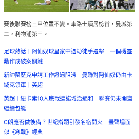
賽後聯賽榜三甲位置不變。車路士續居榜首，曼城第
二，利物浦第三。
足球熱話︱阿仙奴球星家中遇劫徒手還擊 一個機靈
動作成破案關鍵
新帥蘭歷克申請工作證遇阻滯 曼聯對阿仙奴仍由卡
域克領軍｜英超
英超︱紐卡素10人應戰遭諾域治逼和 聯賽仍未開齋
繼續包艇
C朗應否做後備？世紀辯題引發名宿開火 疊聲場面
似《寒戰》經典