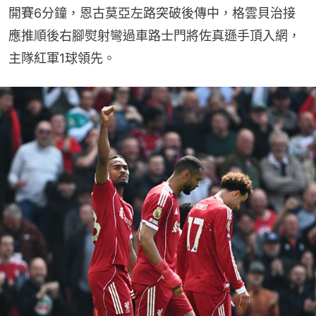
開賽6分鐘，恩古莫亞左路突破後傳中，格雲貝治接
應推順後右腳熨射彎過車路士門將佐真遜手頂入網，
主隊紅軍1球領先。