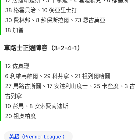
17 居迪斯鍾斯、5 干拿迪、4 雲迪積克、6 卻基斯
38 格雲貝治、10 麥亞里士打
30 費林邦、8 蘇保斯拉爾、73 恩古莫亞
18 加普
車路士正選陣容（3-2-4-1）
12 佐真遜
6 利維高維爾、29 科芬拿、21 祖列爾哈圖
27 馬路古斯圖、17 安達利山度士、25 卡些度、3 古
古列拿
10 彭馬、8 安索費南迪斯
20 祖奧柏度
英超（Premier League ）