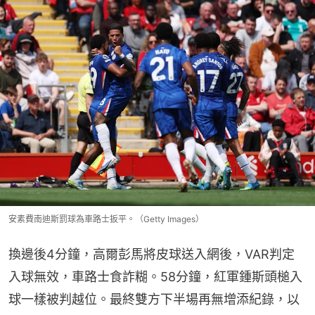
安素費南迪斯罰球為車路士扳平。（Getty Images）
換邊後4分鐘，高爾彭馬將皮球送入網後，VAR判定
入球無效，車路士食詐糊。58分鐘，紅軍鍾斯頭槌入
球一樣被判越位。最終雙方下半場再無增添紀錄，以