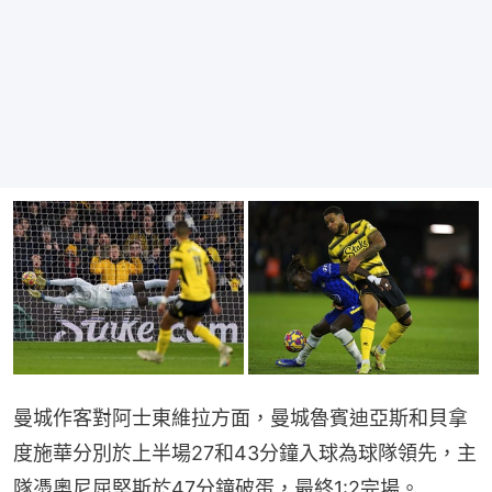
曼城作客對阿士東維拉方面，曼城魯賓迪亞斯和貝拿
度施華分別於上半場27和43分鐘入球為球隊領先，主
隊憑奧尼屈堅斯於47分鐘破蛋，最終1:2完場。