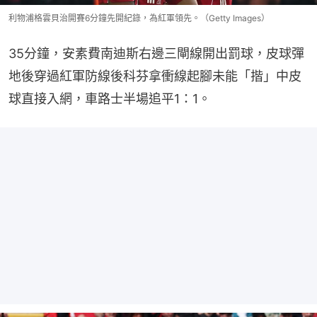
利物浦格雲貝治開賽6分鐘先開紀錄，為紅軍領先。（Getty Images）
35分鐘，安素費南迪斯右邊三閘線開出罰球，皮球彈
地後穿過紅軍防線後科芬拿衝線起腳未能「揩」中皮
球直接入網，車路士半場追平1：1。