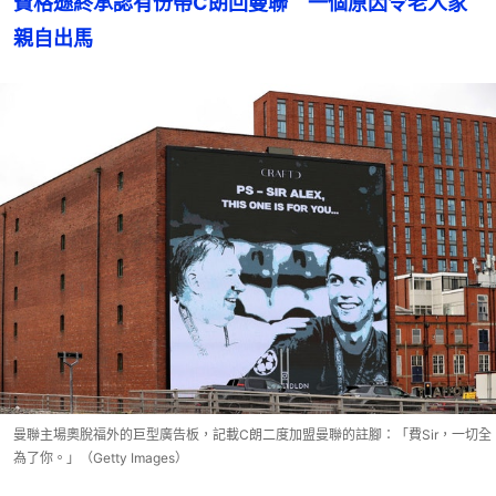
費格遜終承認有份帶C朗回曼聯　一個原因令老人家
親自出馬
曼聯主場奧脫福外的巨型廣告板，記載C朗二度加盟曼聯的註腳：「費Sir，一切全
為了你。」（Getty Images）