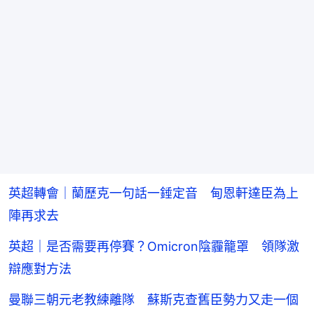
英超轉會｜蘭歷克一句話一錘定音 甸恩軒達臣為上
陣再求去
英超｜是否需要再停賽？Omicron陰霾籠罩 領隊激
辯應對方法
曼聯三朝元老教練離隊 蘇斯克查舊臣勢力又走一個