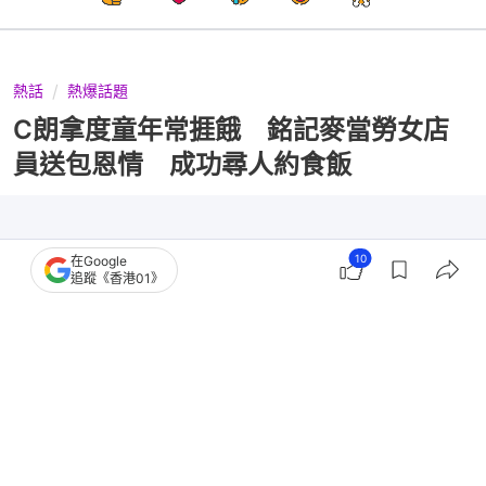
熱話
熱爆話題
C朗拿度童年常捱餓 銘記麥當勞女店
員送包恩情 成功尋人約食飯
10
在Google
追蹤《香港01》