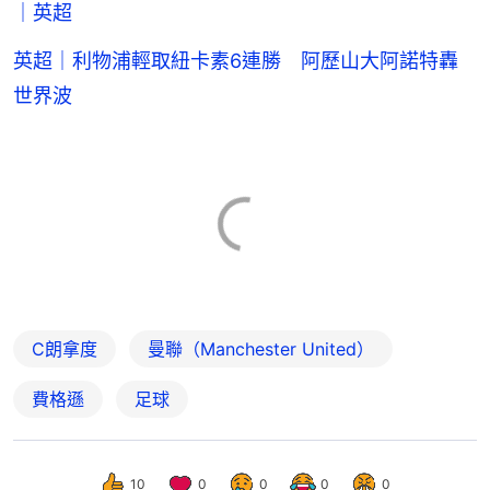
｜英超
英超｜利物浦輕取紐卡素6連勝 阿歷山大阿諾特轟
世界波
C朗拿度
曼聯（Manchester United）
費格遜
足球
10
0
0
0
0