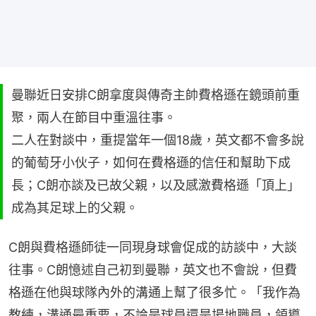
曼聯近日安排C朗拿度與傳奇主帥費格遜在鏡頭前重
聚，兩人在節目中重溫往事。
二人在對談中，重提當年一個18歲，英文都不會多說
的葡萄牙小伙子，如何在費格遜的信任和幫助下成
長；C朗亦談及已故父親，以及感激費格遜「頂上」
成為其足球上的父親。
C朗與費格遜師徒一同現身球會促成的訪談中，大談
往事。C朗憶述自己初到曼聯，英文也不會說，但費
格遜在他與球隊內外的溝通上幫了很多忙。「我作為
教練，溝通最重要，不論是球員還是場地職員，領導