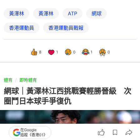
黃澤林
黃澤林
ATP
網球
香港運動員
香港運動員戰報
8
1
0
1
0
體育
即時體育
網球｜黃澤林江西挑戰賽輕勝晉級 次
圈鬥日本球手爭復仇
在Google
追蹤《香港01》