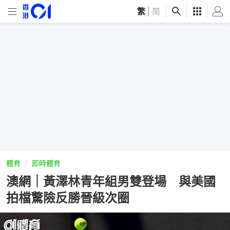
繁
|
简
體育
即時體育
澳網｜黃澤林青年組男雙登場 與美國
拍檔驚險反勝晉級次圈