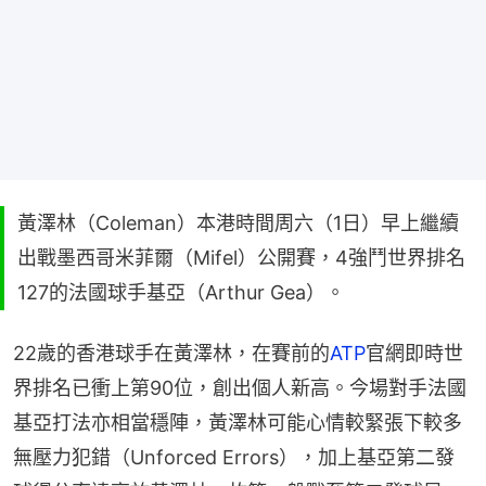
黃澤林（Coleman）本港時間周六（1日）早上繼續
出戰墨西哥米菲爾（Mifel）公開賽，4強鬥世界排名
127的法國球手基亞（Arthur Gea）。
22歲的香港球手在黃澤林，在賽前的
ATP
官網即時世
界排名已衝上第90位，創出個人新高。今場對手法國
基亞打法亦相當穩陣，黃澤林可能心情較緊張下較多
無壓力犯錯（Unforced Errors），加上基亞第二發