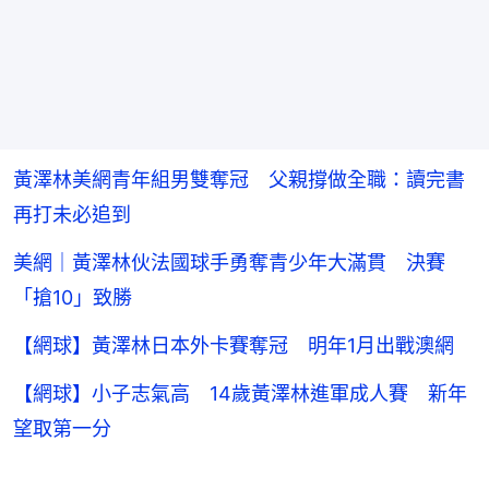
黃澤林美網青年組男雙奪冠 父親撐做全職：讀完書
再打未必追到
美網｜黃澤林伙法國球手勇奪青少年大滿貫 決賽
「搶10」致勝
【網球】黃澤林日本外卡賽奪冠 明年1月出戰澳網
【網球】小子志氣高 14歲黃澤林進軍成人賽 新年
望取第一分