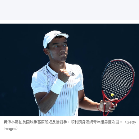
黃澤林夥拍美國球手葛原般奴反勝對手，順利躋身澳網青年組男雙次圈。（Getty
Images）