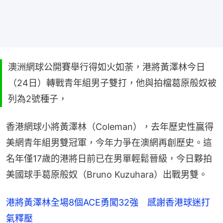
澳洲網球公開賽舉行得如火如荼，港將黃澤林今日
（24日）轉戰青年組男子雙打，他與拍檔葛原般奴被
列為2號種子，
香港網球小將黃澤林（Coleman），去年歷史性贏得
美網青年組男雙冠軍，今年力爭在澳網再創歷史。這
名年僅17歲的港將日前已在男單輕鬆晉級，今日夥拍
美國球手葛原般奴（Bruno Kuzuhara）出戰男雙。
港將黃澤林全場8個ACE勇闖32強　感謝香港球迷打
氣釋壓