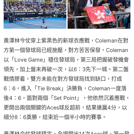
黃澤林今仗穿上紫黑色的新球衣應戰，Coleman在對
方第一個發球局已經施壓，對方苦苦保發，Coleman
以「Love Game」穩住發球局，第三局把握破發機會
領先，加上盤末再破一次，以6：3先下一城。第二盤
戰情膠着，雙方未能在對方發球局找到缺口，打成
6：6，進入「Tie Break」決勝負，Coleman一度落
後4：6，面對兩個「Set Point」，他依然沉着應戰，
更開出兩個關鍵的Aces球反超前，結果連贏4分，以
細分8：6奠勝，結束近一個半小時的賽事。
黃澤林今仗發球穩定，全場開出14次Aces球，第一發