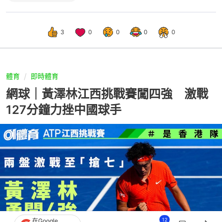
3
0
0
0
0
體育
即時體育
網球｜黃澤林江西挑戰賽闖四強 激戰
127分鐘力挫中國球手
12
在Google