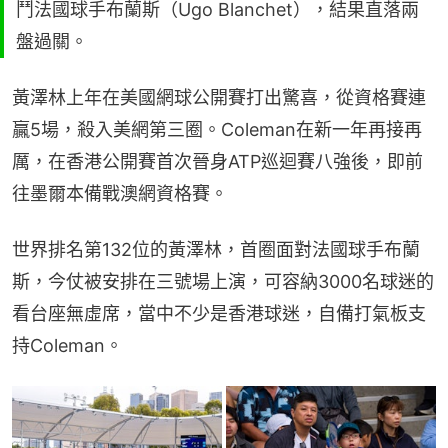
鬥法國球手布蘭斯（Ugo Blanchet），結果直落兩
盤過關。
黃澤林上年在美國網球公開賽打出驚喜，從資格賽連
贏5場，殺入美網第三圈。Coleman在新一年再接再
厲，在香港公開賽首次晉身ATP巡迴賽八強後，即前
往墨爾本備戰澳網資格賽。
世界排名第132位的黃澤林，首圈面對法國球手布蘭
斯，今仗被安排在三號場上演，可容納3000名球迷的
看台座無虛席，當中不少是香港球迷，自備打氣板支
持Coleman。