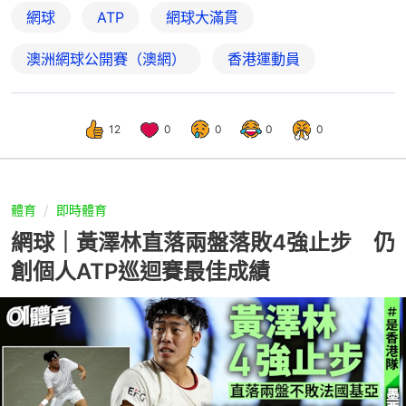
網球
ATP
網球大滿貫
澳洲網球公開賽（澳網）
香港運動員
12
0
0
0
0
體育
即時體育
網球｜黃澤林直落兩盤落敗4強止步 仍
創個人ATP巡迴賽最佳成績