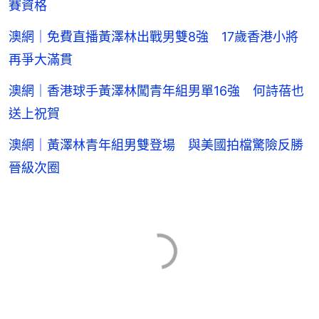
賽資格
澳網｜免費直播黃澤林出戰男雙8強 17歲香港小將
再爭大滿貫
澳網｜香港球手黃澤林闖青年組男單16強 何詩蓓也
送上祝賀
澳網｜黃澤林青年組男雙登場 與美國拍檔驚險反勝
晉級次圈