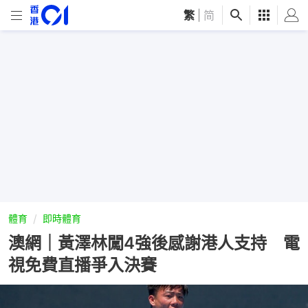
繁
|
简
體育
即時體育
澳網｜黃澤林闖4強後感謝港人支持 電
視免費直播爭入決賽