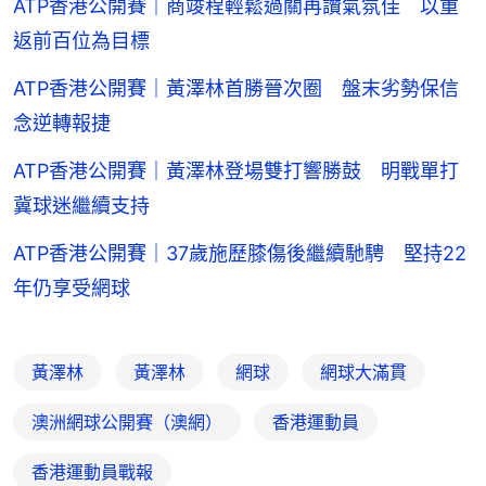
ATP香港公開賽｜商竣程輕鬆過關再讚氣氛佳 以重
返前百位為目標
ATP香港公開賽｜黃澤林首勝晉次圈 盤末劣勢保信
念逆轉報捷
ATP香港公開賽｜黃澤林登場雙打響勝鼓 明戰單打
冀球迷繼續支持
ATP香港公開賽｜37歲施歷膝傷後繼續馳騁 堅持22
年仍享受網球
黃澤林
黃澤林
網球
網球大滿貫
澳洲網球公開賽（澳網）
香港運動員
香港運動員戰報