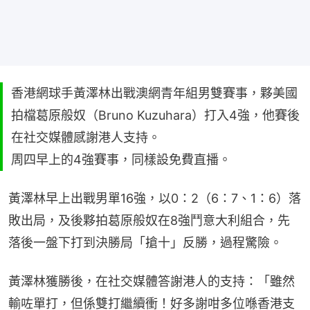
香港網球手黃澤林出戰澳網青年組男雙賽事，夥美國
拍檔葛原般奴（Bruno Kuzuhara）打入4強，他賽後
在社交媒體感謝港人支持。
周四早上的4強賽事，同樣設免費直播。
黃澤林早上出戰男單16強，以0：2（6：7、1：6）落
敗出局，及後夥拍葛原般奴在8強鬥意大利組合，先
落後一盤下打到決勝局「搶十」反勝，過程驚險。
黃澤林獲勝後，在社交媒體答謝港人的支持：「雖然
輸咗單打，但係雙打繼續衝！好多謝咁多位喺香港支