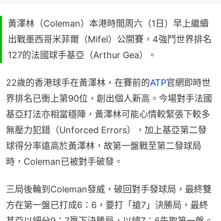
黃澤林（Coleman）本港時間周六（1日）早上繼續
出戰墨西哥米菲爾（Mifel）公開賽，4強鬥世界排名
127的法國球手基亞（Arthur Gea）。
22歲的香港球手在黃澤林，在賽前的
ATP
官網即時世
界排名已衝上第90位，創出個人新高。今場對手法國
基亞打法亦相當穩陣，黃澤林可能心情較緊張下較多
無壓力犯錯（Unforced Errors），加上基亞第二發
球得分率遠高於黃澤林，故第一盤戰至第二發球局
時，Coleman已被對手破發。
三局後輪到Coleman發威，破回對手發球局，最終雙
方在第一盤已打成6：6，要打「搶7」決勝局，最終
基亞以細分9：7贏下決勝局，以總7：6先取第一盤。