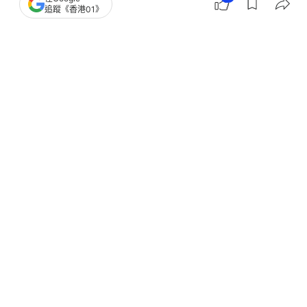
追蹤《香港01》
撰文：
趙子晉
出版：
2026-05-01 16:08
更新：
2026-05-01 16:30
香港網球代表黃澤林（Coleman Wong）在ATP江西