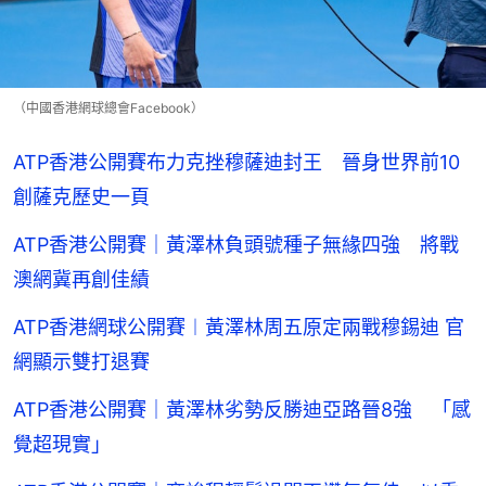
（中國香港網球總會Facebook）
ATP香港公開賽布力克挫穆薩迪封王 晉身世界前10
創薩克歷史一頁
ATP香港公開賽｜黃澤林負頭號種子無緣四強 將戰
澳網冀再創佳績
ATP香港網球公開賽︱黃澤林周五原定兩戰穆錫迪 官
網顯示雙打退賽
ATP香港公開賽｜黃澤林劣勢反勝迪亞路晉8強 「感
覺超現實」