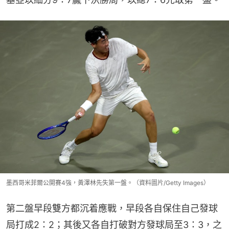
墨西哥米菲爾公開賽4強，黃澤林先失第一盤。（資料圖片/Getty Images）
第二盤早段雙方都沉着應戰，早段各自保住自己發球
局打成2：2；其後又各自打破對方發球局至3：3，之