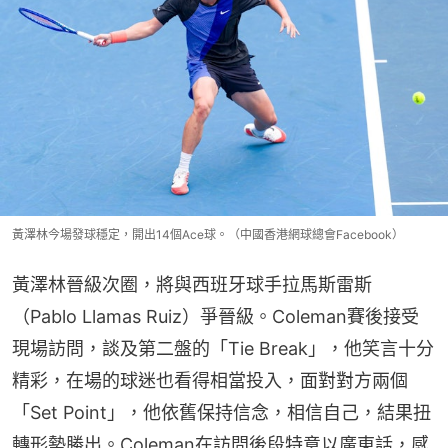
黃澤林今場發球穩定，開出14個Ace球。（中國香港網球總會Facebook）
黃澤林晉級次圈，將與西班牙球手拉馬斯雷斯
（Pablo Llamas Ruiz）爭晉級。Coleman賽後接受
現場訪問，談及第二盤的「Tie Break」，他笑言十分
精彩，在場的球迷也看得相當投入，面對對方兩個
「Set Point」，他依舊保持信念，相信自己，結果扭
轉形勢勝出。Coleman在訪問後段特意以廣東話，感