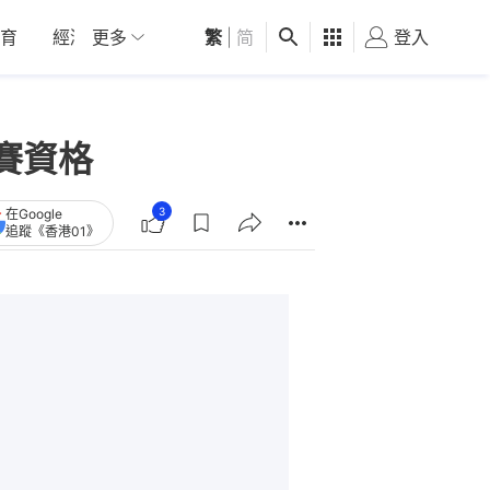
育
經濟
更多
01深圳
繁
觀點
|
简
健康
好食玩飛
登入
女
賽資格
3
在Google
追蹤《香港01》