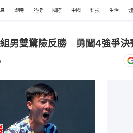
息
即時
熱榜
國際
中國
科技
生活
體
組男雙驚險反勝 勇闖4強爭決
1