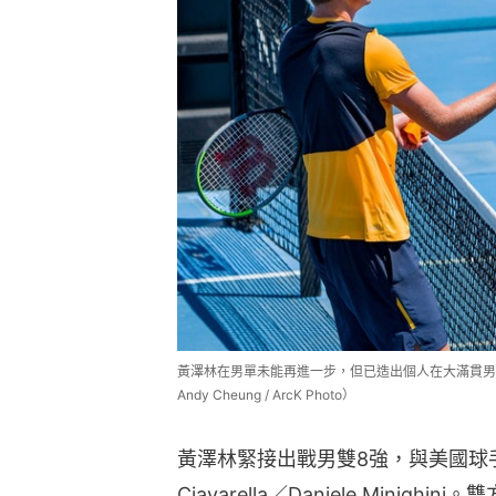
黃澤林在男單未能再進一步，但已造出個人在大滿貫男單賽事的最佳
Andy Cheung / ArcK Photo）
黃澤林緊接出戰男雙8強，與美國球手葛
Ciavarella／Daniele Mini