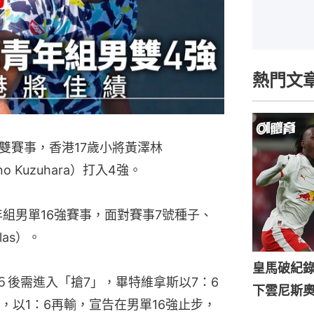
熱門文
雙賽事，香港17歲小將黃澤林
o Kuzuhara）打入4強。
組男單16強賽事，面對賽事7號種子、
las）。
皇馬破紀錄
６後需進入「搶7」，畢特維拿斯以7：6
下雲尼斯
，以1：6再輸，宣告在男單16強止步，