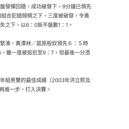
盤發揮回穩，成功破發下，9分鐘已領先
利組合犯錯頻頻之下，三度被破發，令黃
之下，以6：0扳平盤數1：1。
緊湊，黃澤林／葛原般奴領先６：５時
5，雖一度被追近至9：7，但最後一分憑
年組男雙的最佳成績（2003年洪立熙及
望再進一步，打入決賽。