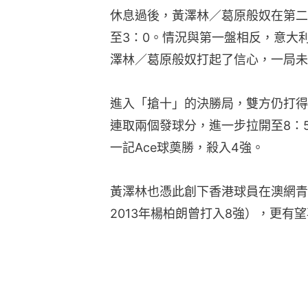
休息過後，黃澤林／葛原般奴在第二
至3：0。情況與第一盤相反，意大
澤林／葛原般奴打起了信心，一局未失
進入「搶十」的決勝局，雙方仍打得
連取兩個發球分，進一步拉開至8：
一記Ace球奠勝，殺入4強。
黃澤林也憑此創下香港球員在澳網青
2013年楊柏朗曾打入8強），更有