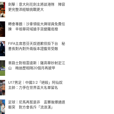
劍擊｜意大利花劍主將談港隊 陣容
更完整添經驗挑戰更大
轉會專題︱沙拿領銜大牌球員免費任
揀 辛祖華荷域搶手貨變籮底橙
FIFA主席恩芬天奴道歉但拒下台 秘
書長對內對外兩版本證腹背受敵
車路士對祖雲達斯｜薩高華妙射定江
山 梅迪歷相隔20個月再披甲
U17男足｜中國3:2「絕殺」阿仙奴
主帥：力爭在世界盃大名單留名
足球｜尼馬再惹是非 盃賽後爆通道
衝突 對方會長斥「流浪漢」