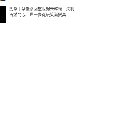
劍擊｜蔡俊彥回望世錦未釋懷 失利
再燃鬥心 世一夢從玩笑漸變真