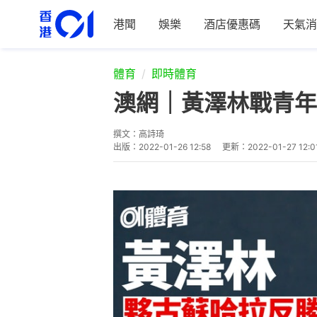
港聞
娛樂
酒店優惠碼
天氣消
體育
即時體育
澳網｜黃澤林戰青年
撰文：
高詩琦
出版：
2022-01-26 12:58
更新：
2022-01-27 12:0