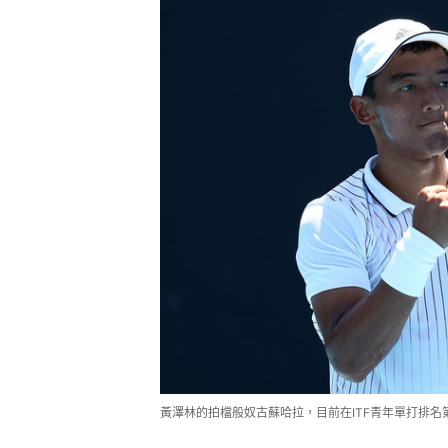
黃澤林的拍檔般奴古蘇哈拉，目前在ITF青年單打排名第3，