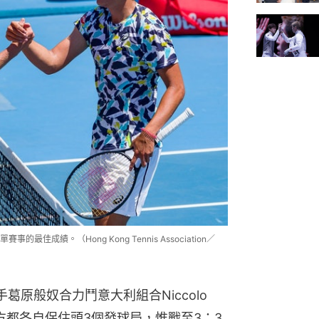
成績。（Hong Kong Tennis Association／
原般奴合力鬥意大利組合Niccolo 
ghini。雙方都各自保住頭3個發球局，惟戰至3：3