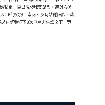
顯緊張，更出現發球雙錯誤，遭對方破
入3：5的劣勢。幸兩人及時站穩陣腳、減
不過在整盤犯下8次無壓力失誤之下，黃
。