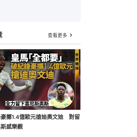
章
查看更多
豪擲1.4億歐元搶迪奧文迪 對留
奧斯感樂觀