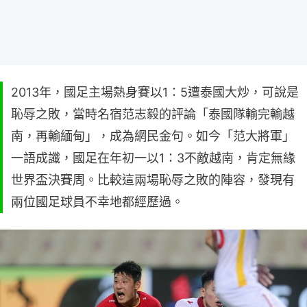
2013年，國足主場熱身賽以1：5遭泰國大炒，可說是
恥辱之敗，當時名宿范志毅的評論「泰國隊輸完輸越
南，再輸緬甸」，成為網民金句。如今「范大將軍」
一語成讖，國足在年初一以1：3不敵越南，肯定無緣
世界盃決賽周。比較這兩場恥辱之敗的陣容，發現有
兩位國足球員不幸地都經歷過。