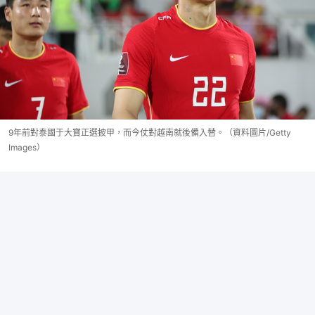
9年前對泰國于大寶正選披甲，而今仗對越南就後備入替。（資料圖片/Getty
Images）