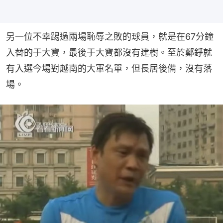
另一位不幸踢過兩場恥辱之敗的球員，就是在67分鐘
入替的于大寶，最後于大寶都沒有建樹。至於鄭錚就
有入選今場對越南的大軍名單，但長居後備，沒有落
場。