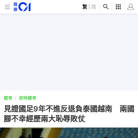
繁
|
简
體育
即時體育
見證國足9年不進反退負泰國越南 兩國
腳不幸經歷兩大恥辱敗仗