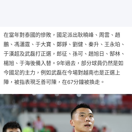
在當年對泰國的慘敗，國足派出耿曉峰、周雲、趙
鵬、馮瀟霆、于大寶、鄭錚、劉健、秦升、王永珀、
于漢超及武磊打正選，郎征、孫可、趙旭日、郜林、
楊旭、于海後備入替。9年過去，部分球員仍然是如
今國足的主力，例如武磊在今場對越南也是正選上
陣，被指表現乏善可陳，在67分鐘被換走。