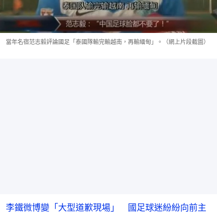
當年名宿范志毅評論國足「泰國隊輸完輸越南，再輸緬甸」。（網上片段截圖）
李鐵微博變「大型道歉現場」 國足球迷紛紛向前主