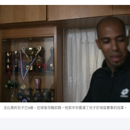
法比奧的兒子已9歲，在球會司職前鋒。他家中亦擺滿了兒子於地區賽事的冠軍。