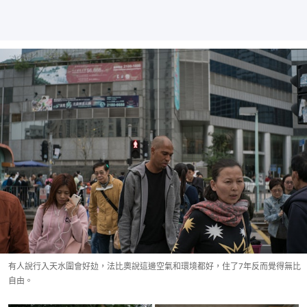
有人說行入天水圍會好攰，法比奧說這邊空氣和環境都好，住了7年反而覺得無比
自由。