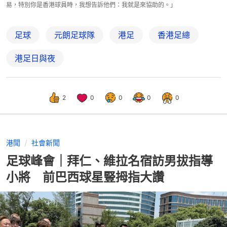
易，特別你是香港球員時，我想告訴他們：我就是來協助的。」
足球
元朗足球隊
港足
香港足總
港足日與夜
2
0
0
0
0
港聞
社會新聞
足球峰會｜拜仁、維拉名宿訪男拔指導
小將 前巴西球星豎拇指大讚