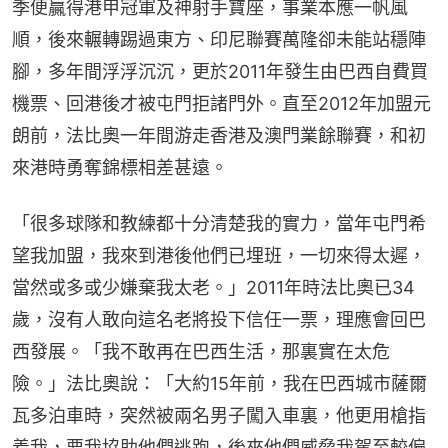
季便贏得港甲冠軍及神射手寶座，事業本應一帆風
順，後來輾轉踢過東方、印尼聯賽萬隆卻未能站穩陣
腳，多年間浮浮沉沉，更於2011年發生由巴西自費買
機票、回港後才被屯門拒諸門外。直至2012年加盟元
朗前，法比奧一年間游走香港及澳門業餘聯賽，和初
來港時勇奪錦標相差甚遠。
「很多球隊和教練都十分清楚我的實力，當年屯門希
望我加盟，我來到港後他們已埋班，一切來得太遲，
當然或多或少嫌棄我太老。」2011年時法比奧已34
歲，沒有人敢向這名老將投下信任一票，理應會回巴
西發展。「我不敢再在巴西生活，那裏實在太危
險。」法比奧說：「大約15年前，我在巴西城市薩爾
瓦多泊車時，突然被兩名男子闖入車裏，他更用槍指
着我，要我協助他們逃跑，後來他們威脅我駕至較偏