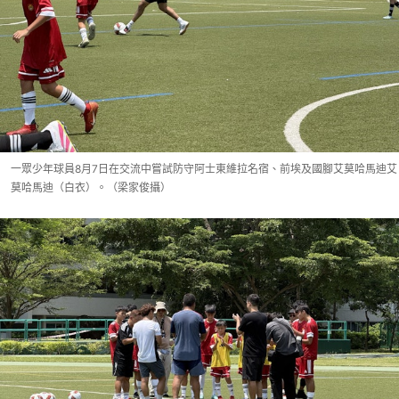
一眾少年球員8月7日在交流中嘗試防守阿士東維拉名宿、前埃及國腳艾莫哈馬迪艾
莫哈馬迪（白衣）。（梁家俊攝）