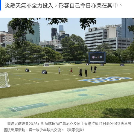
炎熱天氣亦全力投入，形容自己今日亦樂在其中。
「奧迪足球峰會2026」對陣隊伍拜仁慕尼克及阿士東維拉8月7日派名宿到拔萃男
書院出席活動，與一眾少年球員交流。（梁家俊攝）