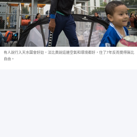
有人說行入天水圍會好攰，法比奧說這邊空氣和環境都好，住了7年反而覺得無比
自由。