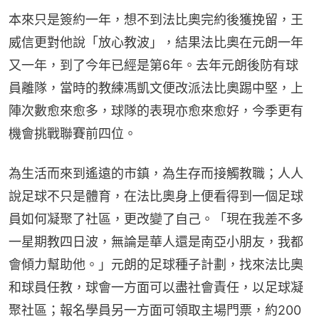
本來只是簽約一年，想不到法比奧完約後獲挽留，王
威信更對他說「放心教波」，結果法比奧在元朗一年
又一年，到了今年已經是第6年。去年元朗後防有球
員離隊，當時的教練馮凱文便改派法比奧踢中堅，上
陣次數愈來愈多，球隊的表現亦愈來愈好，今季更有
機會挑戰聯賽前四位。
為生活而來到遙遠的市鎮，為生存而接觸教職；人人
說足球不只是體育，在法比奧身上便看得到一個足球
員如何凝聚了社區，更改變了自己。「現在我差不多
一星期教四日波，無論是華人還是南亞小朋友，我都
會傾力幫助他。」元朗的足球種子計劃，找來法比奧
和球員任教，球會一方面可以盡社會責任，以足球凝
聚社區；報名學員另一方面可領取主場門票，約200