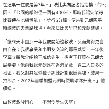
在這裏一住便是第7年。」法比奧向記者指指樓下的公
園，「公園的緩跑徑一圈有400米，那時我踢完業餘
比賽便在此練體能」。步行5分鐘，便來到元朗隊平
時練波的天業路球場，看來法比奧早已和元朗結緣。
「搬來天水圍那一年我便開始邊教波，反而覺得更自
由自在；我很享受和小朋友交流的那種感覺。一年後
李輝立將我介紹給王威信先生，後者正打算在元朗大
展拳腳，他向我說元朗區在香港是數一數二人口多的
地區，我又對其足球種子訓練計劃很感興趣，結果一
拍即合，2012年首季加盟元朗時便助球隊升班。」他
續道。
由教波激發鬥心　「不想令學生失望」