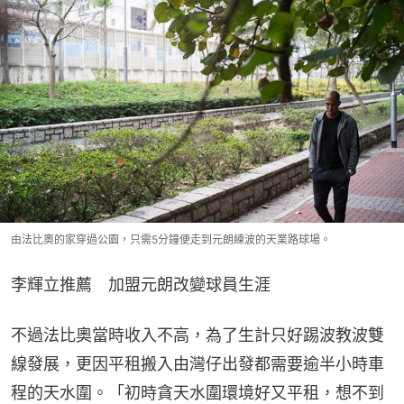
由法比奧的家穿過公園，只需5分鐘便走到元朗練波的天業路球場。
李輝立推薦　加盟元朗改變球員生涯
不過法比奧當時收入不高，為了生計只好踢波教波雙
線發展，更因平租搬入由灣仔出發都需要逾半小時車
程的天水圍。「初時貪天水圍環境好又平租，想不到