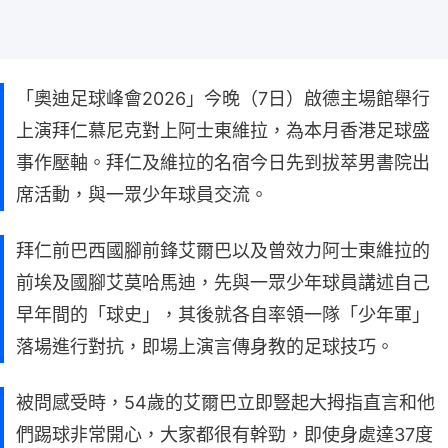
「奧迪足球峰會2026」今晚（7日）啟德主場館舉行
上演拜仁慕尼克對上阿士東維拉，為本月香港足球盛
事作壓軸。拜仁及維拉的名宿今日先到拔萃男書院出
席活動，與一眾少年球員交流。
拜仁前巴西國腳前鋒艾爾巴以及曾效力阿士東維拉的
前埃及國腳艾莫哈馬迪，先與一眾少年球員講述自己
早年間的「球史」，其後就各自率領一隊「少年軍」
落場進行對抗，即場上演言傳身教的足球技巧。
被問感受時，54歲的艾爾巴立即豎起大拇指直言和他
們踢球非常開心，大家都很有幹勁，即使身處達37度