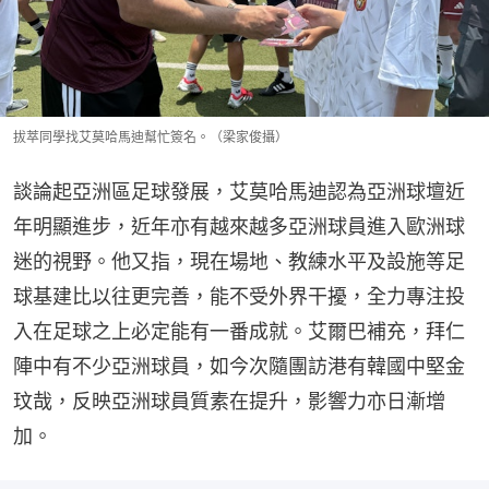
拔萃同學找艾莫哈馬迪幫忙簽名。（梁家俊攝）
談論起亞洲區足球發展，艾莫哈馬迪認為亞洲球壇近
年明顯進步，近年亦有越來越多亞洲球員進入歐洲球
迷的視野。他又指，現在場地、教練水平及設施等足
球基建比以往更完善，能不受外界干擾，全力專注投
入在足球之上必定能有一番成就。艾爾巴補充，拜仁
陣中有不少亞洲球員，如今次隨團訪港有韓國中堅金
玟哉，反映亞洲球員質素在提升，影響力亦日漸增
加。