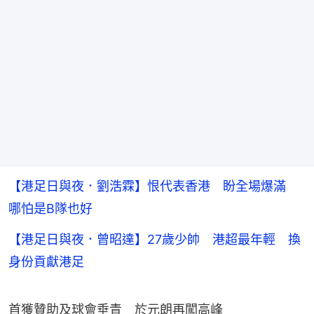
【港足日與夜．劉浩霖】恨代表香港 盼全場爆滿
哪怕是B隊也好
【港足日與夜．曾昭達】27歲少帥 港超最年輕 換
身份貢獻港足
首獲贊助及球會垂青　於元朗再闖高峰