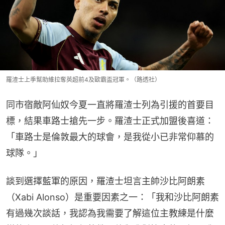
羅渣士上季幫助維拉奪英超前4及歐霸盃冠軍。（路透社）
同市宿敵阿仙奴今夏一直將羅渣士列為引援的首要目
標，結果車路士搶先一步。羅渣士正式加盟後喜道：
「車路士是倫敦最大的球會，是我從小已非常仰慕的
球隊。」
談到選擇藍軍的原因，羅渣士坦言主帥沙比阿朗素
（Xabi Alonso）是重要因素之一：「我和沙比阿朗素
有過幾次談話，我認為我需要了解這位主教練是什麼