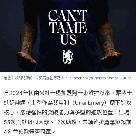
羅渣士以創紀錄的1.17英鎊加盟車路士。（Facebook@Chelsea Football Club）
自2024年初由米杜士堡加盟阿士東維拉以來，羅渣士
進步神速，上季作為艾馬利（Unai Emery）麾下進攻
核心，憑藉強悍的突破能力與多變的進攻位置，出場
55次貢獻14個入球、12次助攻，帶領維拉勇奪英超前
4名並獲歐霸盃冠軍。