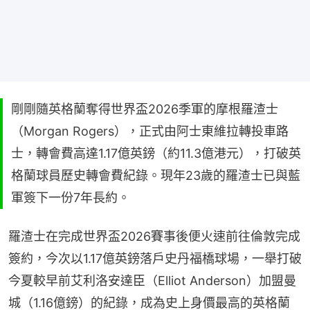
剛剛隨英格蘭奪得世界盃2026季軍的摩根羅渣士
（Morgan Rogers），正式由阿士東維拉轉投車路
士，轉會費高達1.17億英鎊（約11.3億港元），打破英
格蘭球員歷史轉會費紀錄。現年23歲的羅渣士已與藍
軍簽下一份7年長約。
羅渣士在完成世界盃2026賽事後便火速前往倫敦完成
簽約，今次以1.17億英鎊落戶史丹福橋球場，一舉打破
今夏較早前艾利洛安達臣（Elliot Anderson）加盟曼
城（1.16億鎊）的紀錄，成為史上身價最高的英格蘭