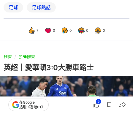
足球
足球熱話
7
0
0
0
0
體育
即時體育
英超｜愛華頓3:0大勝車路士
9
在Google
追蹤《香港01》