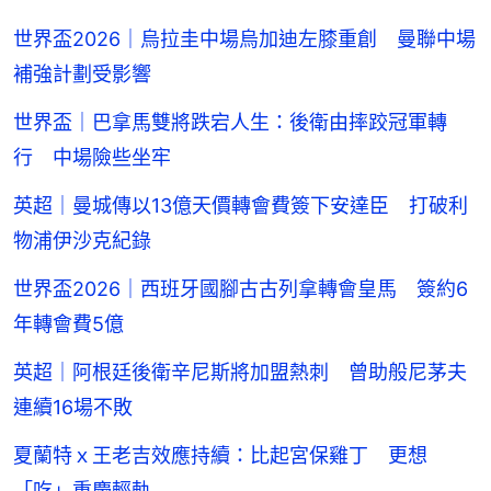
世界盃2026｜烏拉圭中場烏加迪左膝重創 曼聯中場
補強計劃受影響
世界盃｜巴拿馬雙將跌宕人生：後衛由摔跤冠軍轉
行 中場險些坐牢
英超｜曼城傳以13億天價轉會費簽下安達臣 打破利
物浦伊沙克紀錄
世界盃2026｜西班牙國腳古古列拿轉會皇馬 簽約6
年轉會費5億
英超｜阿根廷後衛辛尼斯將加盟熱刺 曾助般尼茅夫
連續16場不敗
夏蘭特ｘ王老吉效應持續：比起宮保雞丁 更想
「吃」重慶輕軌