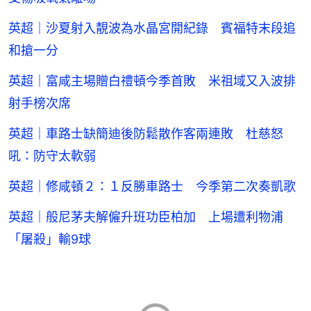
英超｜沙夏射入靚波為水晶宮開紀錄 賓福特末段追
和搶一分
英超｜富咸主場贈白禮頓今季首敗 米祖域又入波排
射手榜次席
英超｜車路士缺簡迪後防鬆散作客兩連敗 杜慈怒
吼：防守太軟弱
英超｜修咸頓２：１反勝車路士 今季第二次奏凱歌
英超｜般尼茅夫解僱升班功臣柏加 上場遭利物浦
「屠殺」輸9球