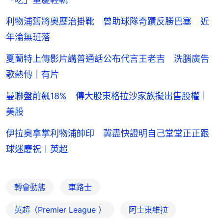
利物浦舊將奧歷治掛靴 曾助球隊奇蹟反勝巴塞 近
年淪無班落
夏蘭特上傳影片講普通話公布代言王老吉 洗腦廣告
歌熱傳｜有片
曼聯盤前飆18% 傳大股東格拉沙家族擬出售股權｜
美股
伊拉奧拿掌利物浦帥印 冀盡快證明自己堂堂正正跟
球迷慶祝︱英超
轉會動態
車路士
英超（Premier League ）
阿士東維拉