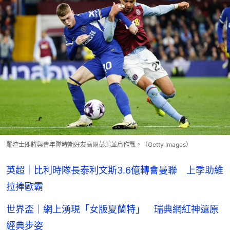
羅渣士即將與青年隊時期好友高爾彭馬並肩作戰。（Getty Images）
英超｜比利時隊長泰利文斯3.6億轉會曼聯 上季助維
拉捧歐霸
世界盃｜網上湧現「女版夏蘭特」 瑞典網紅神還原
經典步姿