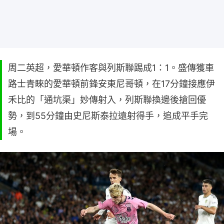
周二英超，愛華頓作客與列斯聯踢成1：1。盛傳獲車
路士青睞的愛華頓前鋒安東尼哥頓，在17分鐘接應伊
禾比的「通坑渠」妙傳射入，列斯聯換邊後搶回優
勢，到55分鐘由史尼斯泰拉遠射得手，追成平手完
場。