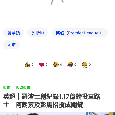
愛華頓
列斯聯
英超（Premier League ）
足球
9
0
0
0
0
體育
即時體育
英超｜羅渣士創紀錄1.17億鎊投車路
士 阿朗素及彭馬招攬成關鍵