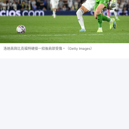
洛迪高與比克福特硬接一招後肩部受傷。（Getty Images）