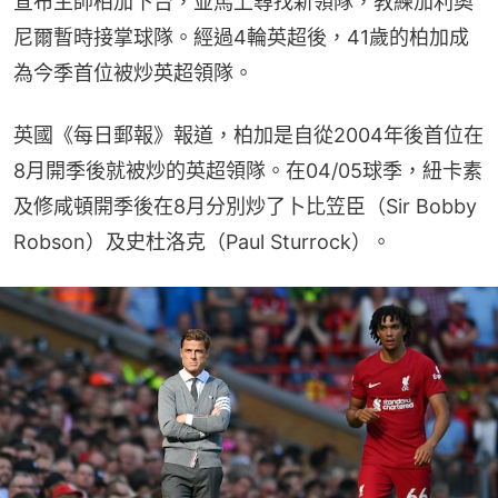
宣布主帥柏加下台，並馬上尋找新領隊，教練加利奧
尼爾暫時接掌球隊。經過4輪英超後，41歲的柏加成
為今季首位被炒英超領隊。
英國《每日郵報》報道，柏加是自從2004年後首位在
8月開季後就被炒的英超領隊。在04/05球季，紐卡素
及修咸頓開季後在8月分別炒了卜比笠臣（Sir Bobby 
Robson）及史杜洛克（Paul Sturrock）。