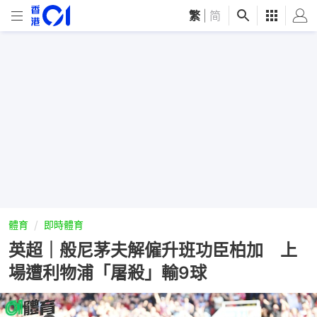
繁
|
简
體育
即時體育
英超｜般尼茅夫解僱升班功臣柏加 上
場遭利物浦「屠殺」輸9球