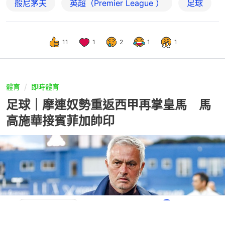
般尼茅夫
英超（Premier League ）
足球
11
1
2
1
1
體育
即時體育
足球｜摩連奴勢重返西甲再掌皇馬 馬
高施華接賓菲加帥印
16
在Google
追蹤《香港01》