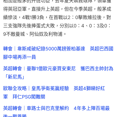
柏加是般茅的升班功臣，去年夏天執教球隊，領軍獲
得英冠亞軍，直接升上英超，但在今季英超，般茅成
績慘淡，4戰1勝3負，在首戰以2：0擊敗維拉後，對
三支強隊先後捧蛋式大敗，分別以0：4、0：3及0：
9不敵曼城、阿仙奴及利物浦。
轉會｜韋斯咸破紀錄5000萬鎊簽柏基達 英超巴西國
腳中場再添一員
英超轉會︱曼聯1億歐元豪買安東尼 獲巴西主帥封為
「新尼馬」
歐聯全攻略｜皇馬爭衛冕贏經驗 英超4獅睇好紅
軍 拜仁PSG闖難關
英超轉會｜車路士與巴克里解約 4年多上陣百場最
後一戰奠勝