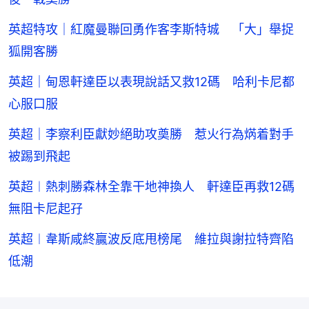
英超特攻｜紅魔曼聯回勇作客李斯特城 「大」舉捉
狐開客勝
英超｜甸恩軒達臣以表現說話又救12碼 哈利卡尼都
心服口服
英超｜李察利臣獻妙絕助攻奠勝 惹火行為焫着對手
被踢到飛起
英超︱熱刺勝森林全靠干地神換人 軒達臣再救12碼
無阻卡尼起孖
英超︱韋斯咸終贏波反底甩榜尾 維拉與謝拉特齊陷
低潮