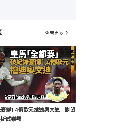
章
查看更多
豪擲1.4億歐元搶迪奧文迪 對留
奧斯感樂觀