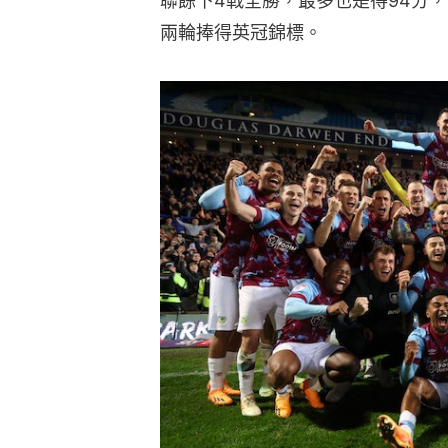
聯餘下4戰全勝，最多也是得94分
兩輪捧得英冠錦標。