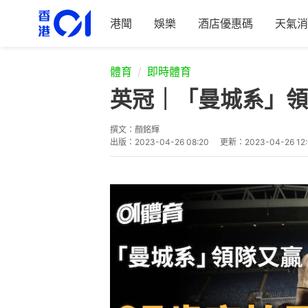
港聞
娛樂
酒店優惠碼
天氣消
體育
即時體育
英冠｜「曼城系」領
撰文：
顏銘輝
出版：
2023-04-26 08:20
更新：
2023-04-26 12