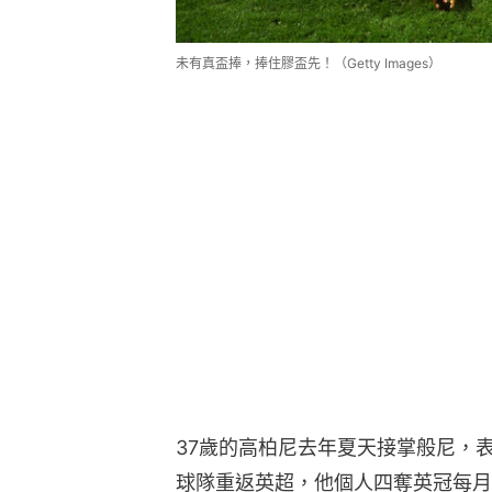
未有真盃捧，捧住膠盃先！（Getty Images）
37歲的高柏尼去年夏天接掌般尼，
球隊重返英超，他個人四奪英冠每月