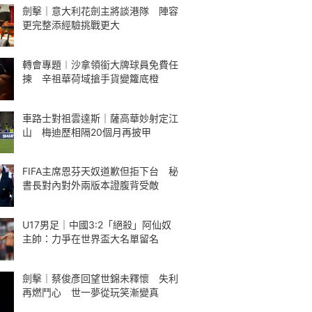
劍擊｜意大利花劍主將談港隊 陣容
更完整添經驗挑戰更大
轉會專題︱沙拿領銜大牌球員免費任
揀 辛祖華荷域搶手貨變籮底橙
車路士對祖雲達斯｜薩高華妙射定江
山 梅迪歷相隔20個月再披甲
FIFA主席恩芬天奴道歉但拒下台 秘
書長對內對外兩版本證腹背受敵
U17男足｜中國3:2「絕殺」阿仙奴
主帥：力爭在世界盃大名單留名
劍擊｜蔡俊彥回望世錦未釋懷 失利
再燃鬥心 世一夢從玩笑漸變真