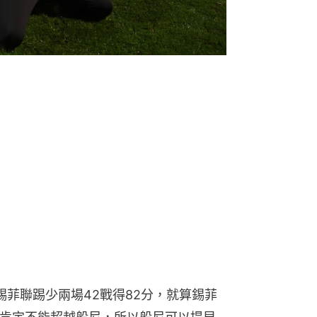
錫菲聯踢少兩場42戰得82分，就算錫菲