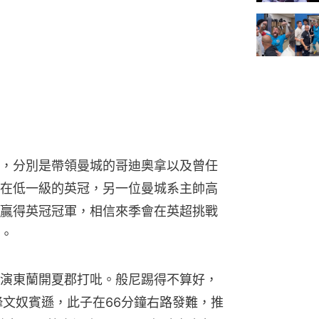
，分別是帶領曼城的哥迪奧拿以及曾任
在低一級的英冠，另一位曼城系主帥高
贏得英冠冠軍，相信來季會在英超挑戰
。
演東蘭開夏郡打吡。般尼踢得不算好，
鋒文奴賓遜，此子在66分鐘右路發難，推