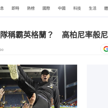
息
即時
熱榜
國際
中國
科技
生活
體
隊稱霸英格蘭？ 高柏尼率般尼
:00