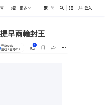
育
經濟
更多
01深圳
繁
觀點
|
简
健康
好食玩飛
登入
女
提早兩輪封王
3
在Google
追蹤《香港01》