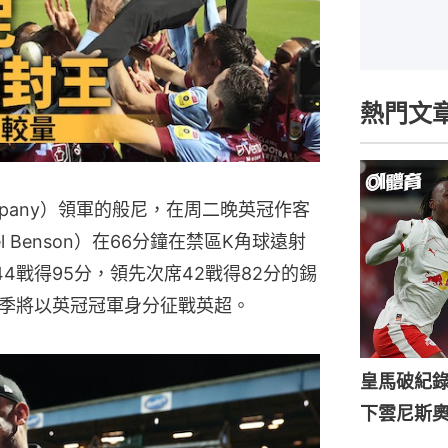
熱門文
ompany）領軍的般尼，在周二晚英冠作客
 Benson）在66分鐘在禁區K角球遠射
4戰得95分，領先次席42戰得82分的錫
季將以英冠冠軍身分征戰英超。
皇馬破紀錄
下雲尼斯