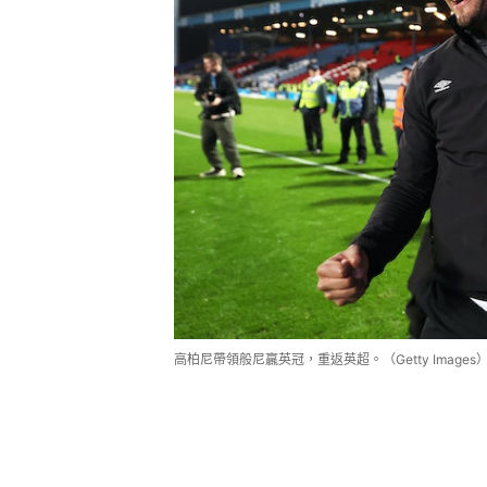
高柏尼帶領般尼贏英冠，重返英超。（Getty Images