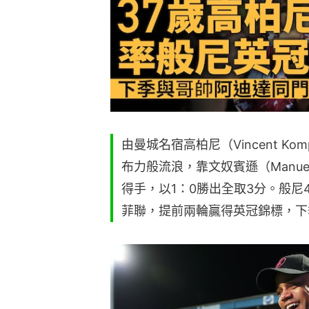
由曼城名宿高柏尼（Vincent K
布力般流浪，靠文奴賓遜（Manuel
得手，以1：0勝出全取3分。般尼4
菲聯，提前兩輪贏得英冠錦標，下