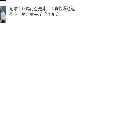
足球｜尼馬再惹是非 盃賽後爆通道
衝突 對方會長斥「流浪漢」