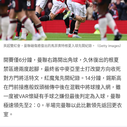
英超雙紅會，曼聯藉傷癒復出的馬菲奧特根夏入球先開紀錄。（Getty Images）
開賽僅6分鐘，曼聯右路開出角球，久休復出的根夏
禁區邊兩度起腳，最終省中麥亞里士打改變方向收死
對方門將活特文，紅魔鬼先開紀錄。14分鐘，錫斯高
在門前接應般奴頭槌傳中後在混戰中將球撞入網，雖
一度被VAR懷疑有手球之嫌但最後判定為入球，曼聯
極速領先至2：0。半場完曼聯以此比數領先返回更衣
室。