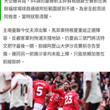
天空體育指，84歲的曼聯前主帥費格遜爵士賽前在奧
脫福球場球員通道附近範圍感到不適，為安全起見送
院檢查，當時狀態清醒。
主場曼聯今仗夫添出擊，馬菲奧特根夏重返正選陣
容，反觀客軍利物浦天殘地缺，仍要由三號門將活特
文把守最後一關，前線阿歷山大伊沙克賽前亦告受
傷，連同另一前鋒沙拿均未能上陣，只能依賴加普在
前線掛帥。