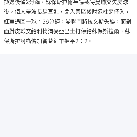
換邊後僅2分鐘，蘇保斯拉爾半場截得曼聯交失皮球
後，個人帶波長驅直進，闖入禁區後射遠柱網仔入，
紅軍追回一球。56分鐘，曼聯門將拉文斯失誤，面對
面對皮球交給利物浦麥亞里士打傳給蘇保斯拉爾，蘇
保斯拉爾橫傳加普替紅軍扳平2：2。