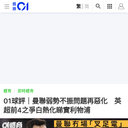
繁
|
简
體育
即時體育
01球評｜曼聯弱勢不振問題再惡化 英
超前4之爭白熱化睇實利物浦