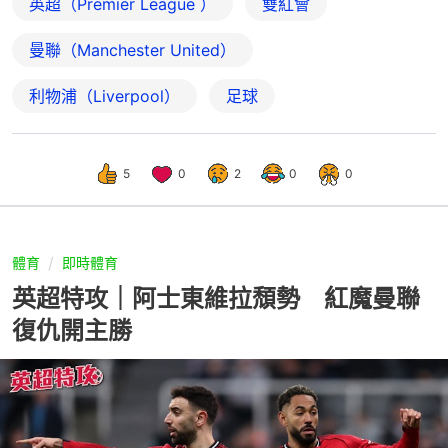
英超（Premier League ）
雙紅會
曼聯（Manchester United）
利物浦（Liverpool）
足球
5
0
2
0
0
體育
即時體育
英超特攻｜阿士東維拉頹勢 紅魔曼聯
復仇開主勝