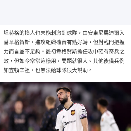
坦赫格的換人也未能刺激到球隊，由安東尼馬迪爾入
替韋格賀斯，進攻組織確實有點好轉，但對臨門把握
力而言並不足夠。最初韋格賀斯擔任攻中確有奇兵之
效，但如今常常這樣用，問題就很大。其他後備兵例
如查頓辛祖，也無法給球隊很大幫助。