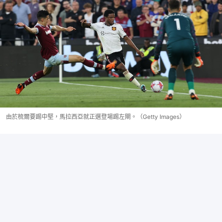
由於梳爾要踢中堅，馬拉西亞就正選登場踢左閘。（Getty Images）