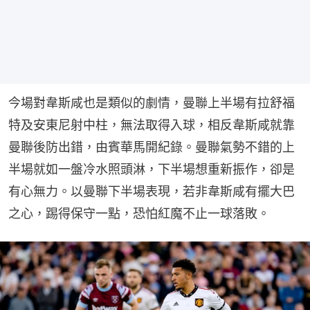
今場對韋斯咸也是類似的劇情，曼聯上半場有拉舒福
特及安東尼射中柱，無法取得入球，相反韋斯咸就靠
曼聯後防出錯，由賓華馬開紀錄。曼聯氣勢不錯的上
半場就如一盤冷水照頭淋，下半場想重新振作，卻是
有心無力。以曼聯下半場表現，若非韋斯咸有擺大巴
之心，踢得保守一點，恐怕紅魔不止一球落敗。