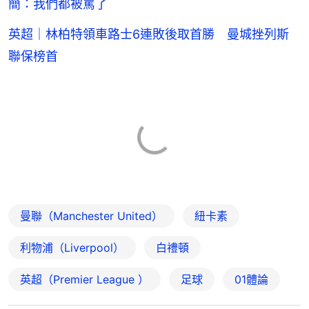
簡：我們都被罵了
英超｜林柏特領車路士6連敗後取首勝 曼城挫列斯
聯保榜首
曼聯（Manchester United）
紐卡素
利物浦（Liverpool）
白禮頓
英超（Premier League ）
足球
01體論