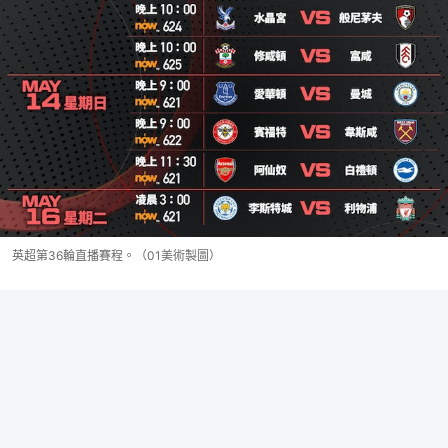
英超第36輪直播賽程。（01美術製圖）