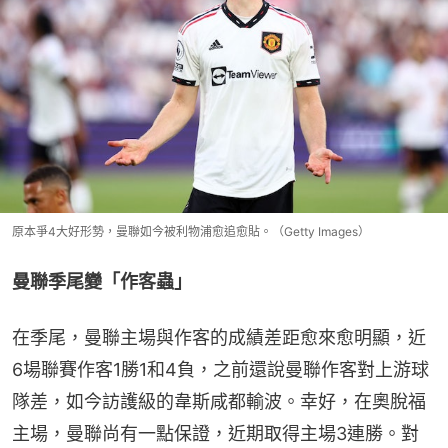
原本爭4大好形勢，曼聯如今被利物浦愈追愈貼。（Getty Images）
曼聯季尾變「作客蟲」
在季尾，曼聯主場與作客的成績差距愈來愈明顯，近
6場聯賽作客1勝1和4負，之前還說曼聯作客對上游球
隊差，如今訪護級的韋斯咸都輸波。幸好，在奧脫福
主場，曼聯尚有一點保證，近期取得主場3連勝。對