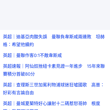
英超｜迪基亞肉酸失誤 曼聯負韋斯咸兩連敗 坦赫
格：希望他續約
英超｜曼聯作客0:1不敵韋斯咸
英超速報｜阿仙奴挫紐卡素見證一年進步 15年來聯
賽積分首破80分
英超︱查理斯三世加冕利物浦球迷狂噓國歌 高普：
好彩有言論自由
英超｜曼城夏蘭特好心讓射十二碼惹怒哥帥 根度