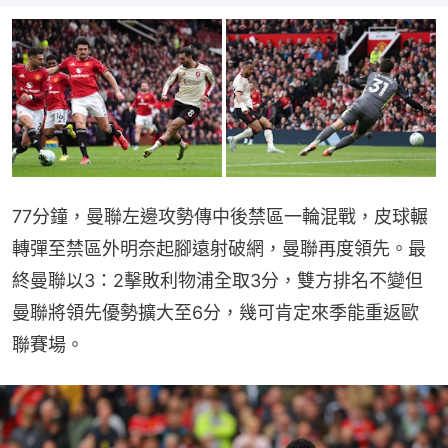
77分鐘，曼聯左邊攻勢傳中後禁區一輪混戰，皮球輾
轉彈至禁區外明奈起腳遠射破網，曼聯再度領先。最
終曼聯以3：2擊敗利物浦全取3分，雙方排名不變但
曼聯將領先優勢擴大至6分，幾可肯定來季能重返歐
聯賽場。