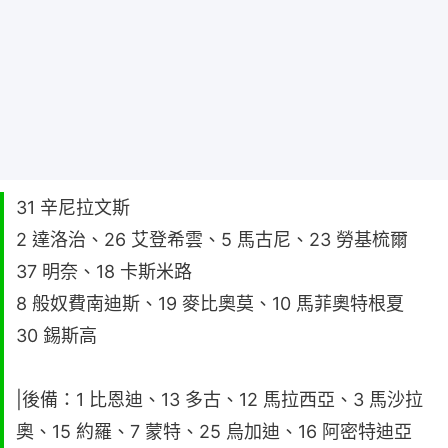
31 辛尼拉文斯
2 達洛治、26 艾登希雲、5 馬古尼、23 勞基梳爾
37 明奈、18 卡斯米路
8 般奴費南迪斯、19 麥比奧莫、10 馬菲奧特根夏
30 錫斯高
|後備：1 比恩迪、13 多古、12 馬拉西亞、3 馬沙拉
奧、15 約羅、7 蒙特、25 烏加迪、16 阿密特迪亞