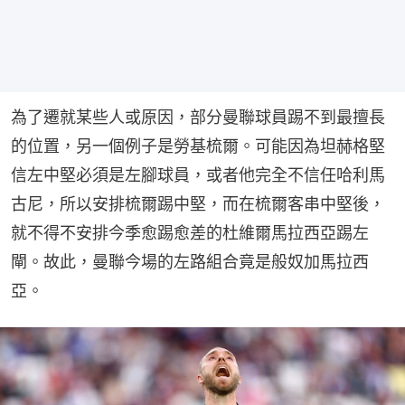
為了遷就某些人或原因，部分曼聯球員踢不到最擅長
的位置，另一個例子是勞基梳爾。可能因為坦赫格堅
信左中堅必須是左腳球員，或者他完全不信任哈利馬
古尼，所以安排梳爾踢中堅，而在梳爾客串中堅後，
就不得不安排今季愈踢愈差的杜維爾馬拉西亞踢左
閘。故此，曼聯今場的左路組合竟是般奴加馬拉西
亞。