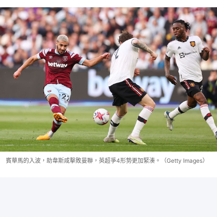
賓華馬的入波，助韋斯咸擊敗曼聯，英超爭4形勢更加緊湊。（Getty Images）