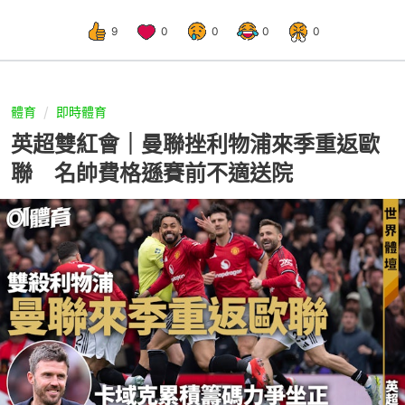
9
0
0
0
0
體育
即時體育
英超雙紅會｜曼聯挫利物浦來季重返歐
聯 名帥費格遜賽前不適送院