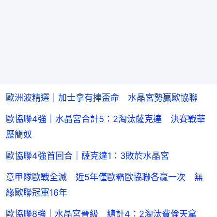
歐洲波精選｜加士拿有捧盃命 水晶宮勢贏歐協聯
歐協聯4強｜水晶宮合計5：2淘汰薩克達 決賽戰華
歷簡奴
歐協聯4強首回合｜薩克達1：3敗於水晶宮
意甲隊歐戰全滅 近5年僅歐霸歐協聯各贏一次 無
緣歐聯冠軍16年
歐協聯8強｜水晶宮晉級 總計4：2淘汰費倫天拿