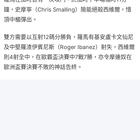
鐘，史摩寧（Chris Smalling）險能絕殺西維爾，惜
頂中楣彈出。
雙方需要以互射12碼分勝負，羅馬有基安盧卡文仙尼
及中堅羅渣伊賓尼斯（Roger Ibanez）射失，西維爾
則4射全中，在歐霸盃決賽中7戰7勝，亦令摩連奴在
歐洲盃賽決賽不敗的神話告終。