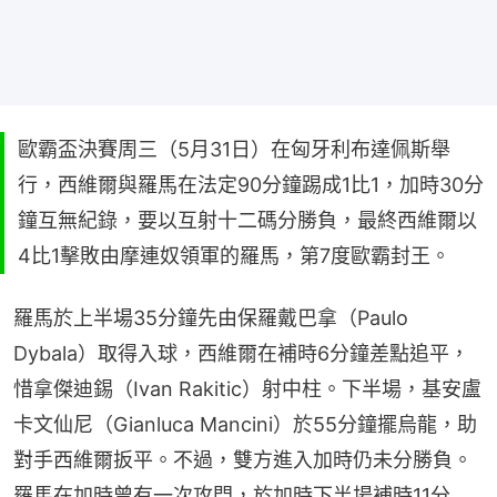
歐霸盃決賽周三（5月31日）在匈牙利布達佩斯舉
行，西維爾與羅馬在法定90分鐘踢成1比1，加時30分
鐘互無紀錄，要以互射十二碼分勝負，最終西維爾以
4比1擊敗由摩連奴領軍的羅馬，第7度歐霸封王。
羅馬於上半場35分鐘先由保羅戴巴拿（Paulo 
Dybala）取得入球，西維爾在補時6分鐘差點追平，
惜拿傑迪錫（Ivan Rakitic）射中柱。下半場，基安盧
卡文仙尼（Gianluca Mancini）於55分鐘擺烏龍，助
對手西維爾扳平。不過，雙方進入加時仍未分勝負。
羅馬在加時曾有一次攻門，於加時下半場補時11分