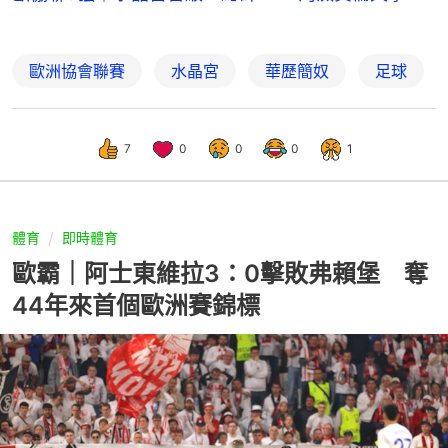
歐洲協會聯賽
水晶宮
華歷簡奴
足球
7
0
0
0
1
體育
即時體育
歐霸｜阿士東維拉3：0擊敗弗賴堡 奪
44年來首個歐洲賽錦標