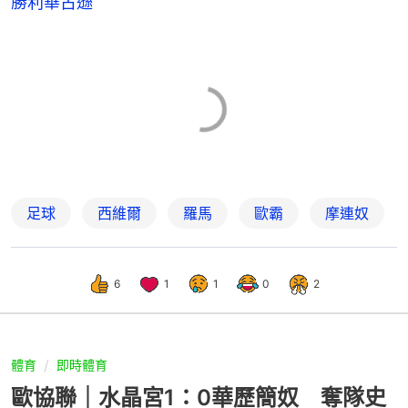
勝利華古遜
足球
西維爾
羅馬
歐霸
摩連奴
6
1
1
0
2
體育
即時體育
歐協聯｜水晶宮1：0華歷簡奴 奪隊史