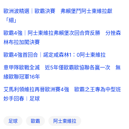
歐洲波精選｜歐霸決賽 弗賴堡鬥阿士東維拉獻
「細」
歐霸4強｜阿士東維拉弗賴堡次回合齊反勝 分挫森
林布拉加闖決賽
歐霸4強首回合｜諾定咸森林1：0阿士東維拉
意甲隊歐戰全滅 近5年僅歐霸歐協聯各贏一次 無
緣歐聯冠軍16年
艾馬利領維拉再晉歐洲賽4強 歐霸之王專為中型班
妙手回春︱足球
足球
歐霸
阿士東維拉