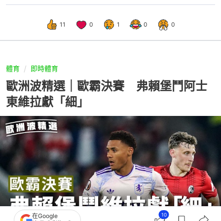
11
0
1
0
0
體育
即時體育
歐洲波精選｜歐霸決賽 弗賴堡鬥阿士
東維拉獻「細」
10
在Google