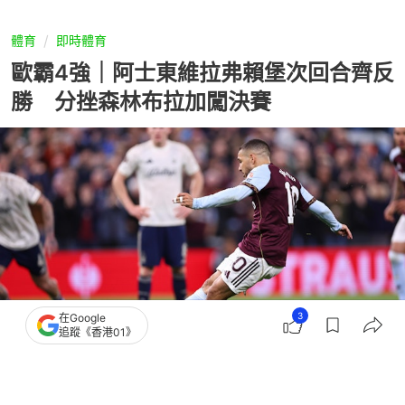
體育
即時體育
歐霸4強｜阿士東維拉弗賴堡次回合齊反
勝 分挫森林布拉加闖決賽
3
在Google
追蹤《香港01》
撰文：
蕭通
出版：
2026-05-08 05:12
更新：
2026-05-13 11:37