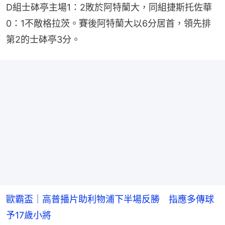
D組士砵亭主場1：2敗於阿特蘭大，同組捷斯托佐華
0：1不敵格拉茨。賽後阿特蘭大以6分居首，領先排
第2的士砵亭3分。
歐霸盃｜高普播片助利物浦下半場反勝 指應多傳球
予17歲小將