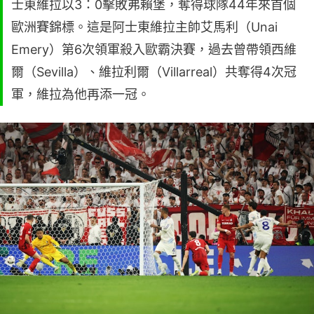
士東維拉以3：0擊敗弗賴堡，奪得球隊44年來首個
歐洲賽錦標。這是阿士東維拉主帥艾馬利（Unai
Emery）第6次領軍殺入歐霸決賽，過去曾帶領西維
爾（Sevilla）、維拉利爾（Villarreal）共奪得4次冠
軍，維拉為他再添一冠。