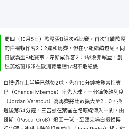
周四（10月5日）歐霸盃B組次輪比賽，首次征戰歐霸
的白禮頓作客2：2逼和馬賽，但在小組繼續包尾。同
日歐霸盃B組賽事，韋斯咸作客2：1擊敗弗賴堡，創
造英格蘭球隊在歐洲賽連續17場不敗紀錄。
白禮頓在上半場已落後2球，先在19分鐘被贊素梅賓
巴（Chancel Mbemba）率先入球，一分鐘後維列度
（Jordan Veretout）為馬賽將比數擴大至2：0。換
邊後第54分鐘，三笘薰在禁區左路底線傳入中間，由
哥斯（Pascal Groß）追回一球。至臨完場白禮頓搏
得12碼，後備上陣的祖奧柏度（Joao Pedro）操刀射