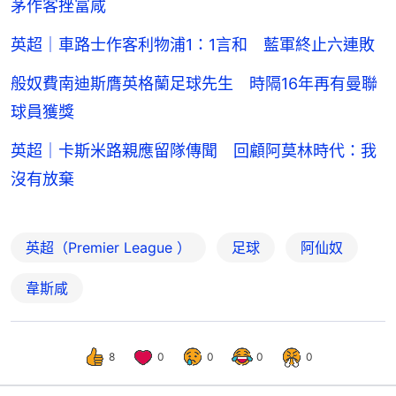
茅作客挫富咸
英超｜車路士作客利物浦1：1言和 藍軍終止六連敗
般奴費南迪斯膺英格蘭足球先生 時隔16年再有曼聯
球員獲獎
英超｜卡斯米路親應留隊傳聞 回顧阿莫林時代：我
沒有放棄
英超（Premier League ）
足球
阿仙奴
韋斯咸
8
0
0
0
0