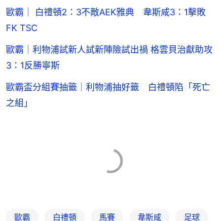
歐霸｜ 白禮頓2：3不敵AEK雅典 韋斯咸3：1擊敗
FK TSC
歐霸｜利物浦試新人試新陣險試出禍 格雲貝治獻助攻
3：1反勝寧斯
歐霸盃分組賽抽籤｜利物浦抽好籤 白禮頓陷「死亡
之組」
歐霸
白禮頓
馬賽
韋斯咸
足球