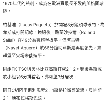
1970年代的熱刺，成為在歐洲賽最長不敗的英格蘭球
隊。
柏基達（Lucas Paqueta）於開場8分鐘頭球破門，為
韋斯咸打開紀錄。換邊後，路蘭沙拉爾（Roland 
Sallai）在49分為弗賴堡扳平，但阿古特
（Nayef Aguerd）於66分鐘助韋斯咸再度領先，弗
賴堡至完場未能追平。
同組FK TSC與奧林比亞高斯打成2：2。賽後韋斯咸
於小組以6分排首名，弗賴堡3分居次。
同日C組阿里斯利馬素2：1贏格拉斯哥流浪，貝迪斯
2：1勝布拉格斯巴達。