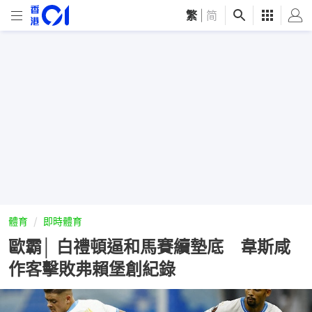
繁
|
简
體育
即時體育
歐霸│ 白禮頓逼和馬賽續墊底 韋斯咸
作客擊敗弗賴堡創紀錄