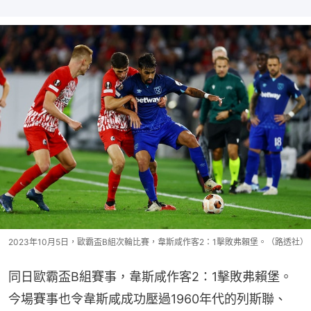
2023年10月5日，歐霸盃B組次輪比賽，韋斯咸作客2：1擊敗弗賴堡。（路透社）
同日歐霸盃B組賽事，韋斯咸作客2：1擊敗弗賴堡。
今場賽事也令韋斯咸成功壓過1960年代的列斯聯、