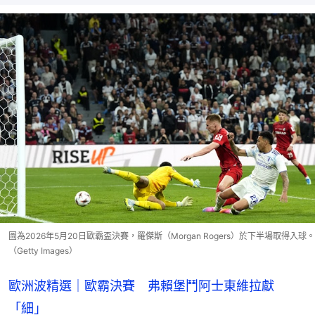
圖為2026年5月20日歐霸盃決賽，羅傑斯（Morgan Rogers）於下半場取得入球。
（Getty Images）
歐洲波精選｜歐霸決賽 弗賴堡鬥阿士東維拉獻
「細」