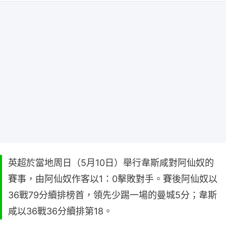
英超於當地周日（5月10日）舉行韋斯咸對阿仙奴的
賽事，由阿仙奴作客以1：0擊敗對手。賽後阿仙奴以
36戰79分續排榜首，領先少踢一場的曼城5分；韋斯
咸以36戰36分續排第18。