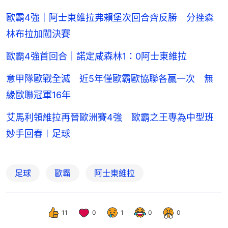
歐霸4強｜阿士東維拉弗賴堡次回合齊反勝 分挫森
林布拉加闖決賽
歐霸4強首回合｜諾定咸森林1：0阿士東維拉
意甲隊歐戰全滅 近5年僅歐霸歐協聯各贏一次 無
緣歐聯冠軍16年
艾馬利領維拉再晉歐洲賽4強 歐霸之王專為中型班
妙手回春︱足球
足球
歐霸
阿士東維拉
11
0
1
0
0