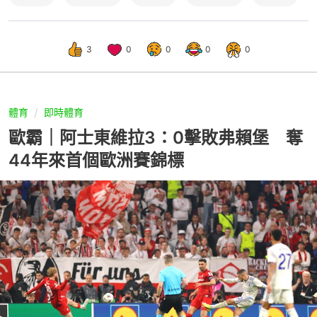
3
0
0
0
0
體育
即時體育
歐霸｜阿士東維拉3：0擊敗弗賴堡 奪
44年來首個歐洲賽錦標