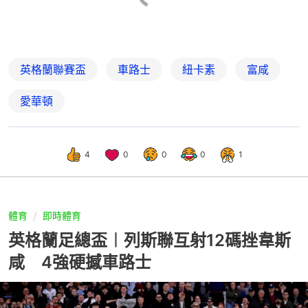
英格蘭聯賽盃
車路士
紐卡素
富咸
愛華頓
4
0
0
0
1
體育
即時體育
英格蘭足總盃︱列斯聯互射12碼挫韋斯
咸 4強硬撼車路士