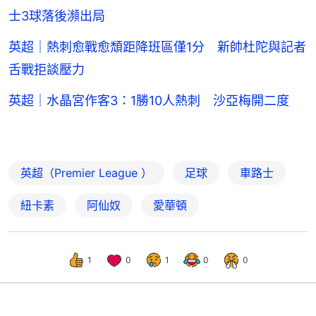
士3球落後瀕出局
英超｜熱刺愈戰愈頹距降班區僅1分 新帥杜陀與記者
舌戰拒談壓力
英超｜水晶宮作客3：1勝10人熱刺 沙亞梅開二度
英超（Premier League ）
足球
車路士
紐卡素
阿仙奴
愛華頓
1
0
1
0
0