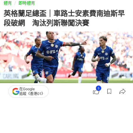
體育
即時體育
英格蘭足總盃｜車路士安素費南迪斯早
段破網 淘汰列斯聯闖決賽
5
在Google
追蹤《香港01》
撰文：
陳智深
出版：
2026-04-27 00:54
更新：
2026-04-27 00:54