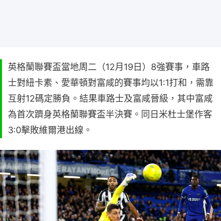
英格蘭聯賽盃當地周二（12月19日）8強賽事，車路
士對紐卡素、愛華頓對富咸的賽事均以1:1打和，需靠
互射12碼定勝負。結果車路士及富咸晉級，其中富咸
為首次躋身英格蘭聯賽盃半決賽。同日米杜士堡作客
3:0擊敗維爾港出線。