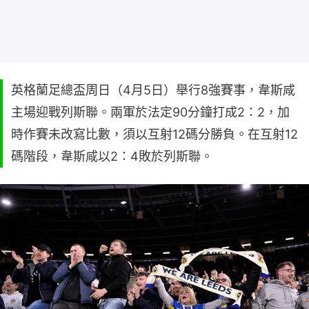
英格蘭足總盃周日（4月5日）舉行8強賽事，韋斯咸
主場迎戰列斯聯。兩軍於法定90分鐘打成2：2，加
時作賽未改寫比數，須以互射12碼分勝負。在互射12
碼階段，韋斯咸以2：4敗於列斯聯。