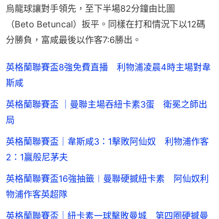
烏龍球讓對手領先，至下半場82分鐘由比圖
（Beto Betuncal）扳平。同樣在打和情況下以12碼
分勝負，富咸最後以作客7:6勝出。
英格蘭聯賽盃8強免費直播 利物浦凌晨4時主場對韋
斯咸
英格蘭聯賽盃 ｜曼聯主場吞紐卡素3蛋 衛冕之師出
局
英格蘭聯賽盃｜韋斯咸3：1擊敗阿仙奴 利物浦作客
2：1贏般尼茅夫
英格蘭聯賽盃16強抽籤︱曼聯硬撼紐卡素 阿仙奴利
物浦作客英超隊
英格蘭聯賽盃｜紐卡素一球擊敗曼城 第四圈硬撼曼