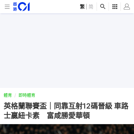
繁
|
简
體育
即時體育
英格蘭聯賽盃｜同靠互射12碼晉級 車路
士贏紐卡素 富咸勝愛華頓