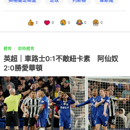
3
0
0
0
0
體育
即時體育
英超｜車路士0:1不敵紐卡素 阿仙奴
2:0勝愛華頓