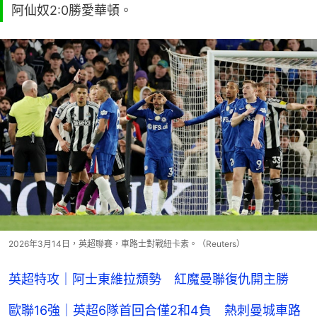
阿仙奴2:0勝愛華頓。
2026年3月14日，英超聯賽，車路士對戰紐卡素。（Reuters）
英超特攻｜阿士東維拉頹勢 紅魔曼聯復仇開主勝
歐聯16強｜英超6隊首回合僅2和4負 熱刺曼城車路