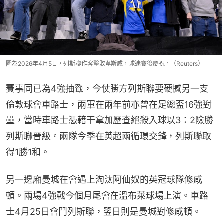
圖為2026年4月5日，列斯聯作客擊敗韋斯咸，球迷賽後慶祝。（Reuters）
賽事同已為4強抽籤，今仗勝方列斯聯要硬撼另一支
倫敦球會車路士，兩軍在兩年前亦曾在足總盃16強對
壘，當時車路士憑藉干拿加歷查絕殺入球以3：2險勝
列斯聯晉級。兩隊今季在英超兩循環交鋒，列斯聯取
得1勝1和。
另一邊廂曼城在會遇上淘汰阿仙奴的英冠球隊修咸
頓。兩場4強戰今個月尾會在溫布萊球場上演。車路
士4月25日會鬥列斯聯，翌日則是曼城對修咸頓。