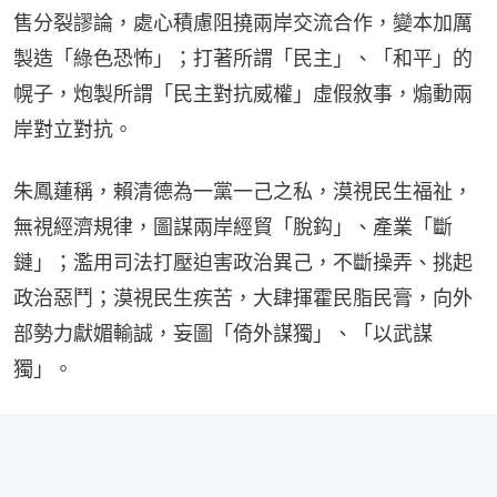
售分裂謬論，處心積慮阻撓兩岸交流合作，變本加厲
製造「綠色恐怖」；打著所謂「民主」、「和平」的
幌子，炮製所謂「民主對抗威權」虛假敘事，煽動兩
岸對立對抗。
朱鳳蓮稱，賴清德為一黨一己之私，漠視民生福祉，
無視經濟規律，圖謀兩岸經貿「脫鈎」、產業「斷
鏈」；濫用司法打壓迫害政治異己，不斷操弄、挑起
政治惡鬥；漠視民生疾苦，大肆揮霍民脂民膏，向外
部勢力獻媚輸誠，妄圖「倚外謀獨」、「以武謀
獨」。