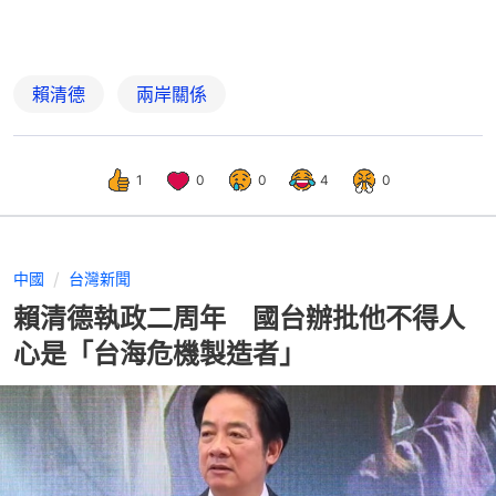
賴清德
兩岸關係
1
0
0
4
0
中國
台灣新聞
賴清德執政二周年 國台辦批他不得人
心是「台海危機製造者」