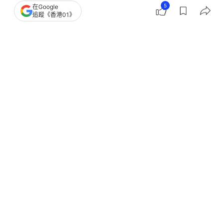
5
在Google
追蹤《香港01》
撰文：
盧詩文
出版：
2026-05-20 16:12
更新：
2026-05-20 16:17
5月20日（周三），賴清德發表就職2周年談話，他