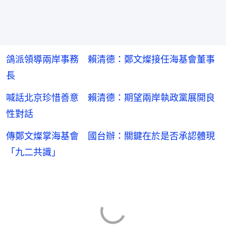
鴿派領導兩岸事務 賴清德：鄭文燦接任海基會董事
長
喊話北京珍惜善意 賴清德：期望兩岸執政黨展開良
性對話
傳鄭文燦掌海基會 國台辦：關鍵在於是否承認體現
「九二共識」