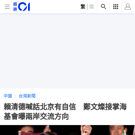
繁
|
简
中國
台灣新聞
賴清德喊話北京有自信 鄭文燦接掌海
基會曝兩岸交流方向