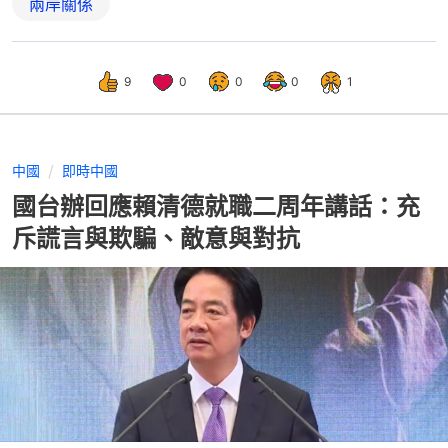
兩岸關係
9
0
0
0
1
中國
即時中國
國台辦回應賴清德就職二周年講話：充
斥謊言與欺騙、敵意與對抗