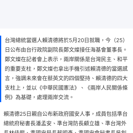
台灣總統當選人賴清德將於5月20日就職，今（25）
日公布由台行政院副院長鄭文燦接任海基會董事長。
鄭文燦在記者會上表示，兩岸關係是台灣民主、和平
的重要支柱，鄭文燦也拿出手機引述賴清德的當選感
言，強調未來會在蔡英文的四個堅持、賴清德的四大
支柱上，並以《中華民國憲法》、《兩岸人民關係條
例》為基礎，處理兩岸交流。
賴清德25日親自公布新政府國安人事，成員包括準台
總統府秘書長潘孟安、準台灣防長顧立雄、準台灣外
長林佳龍、準國安局長蔡明彥、準國安會秘書長吳釗