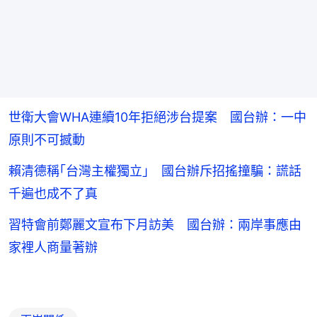
世衛大會WHA連續10年拒絕涉台提案 國台辦：一中
原則不可撼動
賴清德稱｢台灣主權獨立｣ 國台辦斥招搖撞騙：謊話
千遍也成不了真
習特會前鄭麗文宣布下月訪美 國台辦：兩岸事應由
家裡人商量著辦