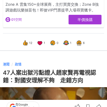
12
1
0
1
6
港聞
政情
47人案出獄污點證人趙家賢再電視認
錯：對國安理解不夠 走錯方向
在Google