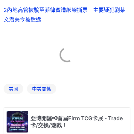
2內地高管被騙至菲律賓遭綁架撕票 主要疑犯劉某
文潛美今被遣返
美國
中美關係