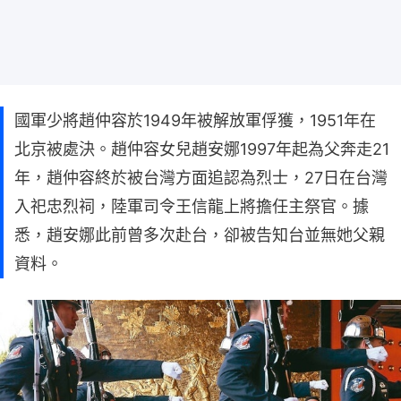
國軍少將趙仲容於1949年被解放軍俘獲，1951年在
北京被處決。趙仲容女兒趙安娜1997年起為父奔走21
年，趙仲容終於被台灣方面追認為烈士，27日在台灣
入祀忠烈祠，陸軍司令王信龍上將擔任主祭官。據
悉，趙安娜此前曾多次赴台，卻被告知台並無她父親
資料。