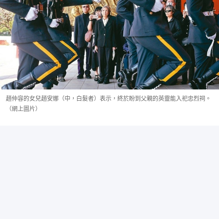
趙仲容的女兒趙安娜（中，白髮者）表示，終於盼到父親的英靈能入祀忠烈祠。
（網上圖片）