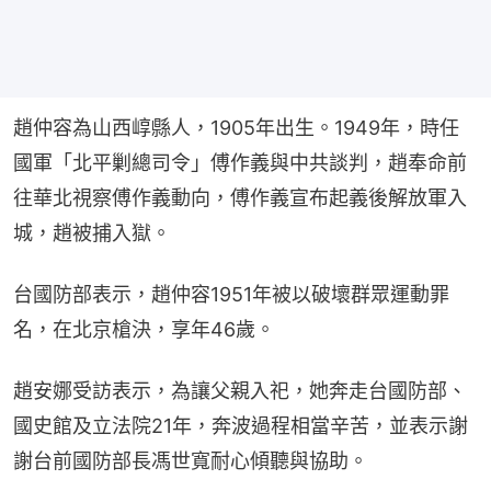
趙仲容為山西崞縣人，1905年出生。1949年，時任
國軍「北平剿總司令」傅作義與中共談判，趙奉命前
往華北視察傅作義動向，傅作義宣布起義後解放軍入
城，趙被捕入獄。
台國防部表示，趙仲容1951年被以破壞群眾運動罪
名，在北京槍決，享年46歲。
趙安娜受訪表示，為讓父親入祀，她奔走台國防部、
國史館及立法院21年，奔波過程相當辛苦，並表示謝
謝台前國防部長馮世寬耐心傾聽與協助。