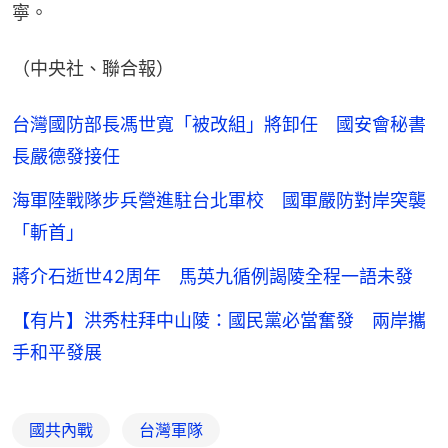
寧。
（中央社、聯合報）
台灣國防部長馮世寬「被改組」將卸任 國安會秘書
長嚴德發接任
海軍陸戰隊步兵營進駐台北軍校 國軍嚴防對岸突襲
「斬首」
蔣介石逝世42周年 馬英九循例謁陵全程一語未發
【有片】洪秀柱拜中山陵：國民黨必當奮發 兩岸攜
手和平發展
國共內戰
台灣軍隊