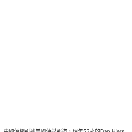
中國僑網引述美國傳媒報道，現年53歲的Dan Hiers 