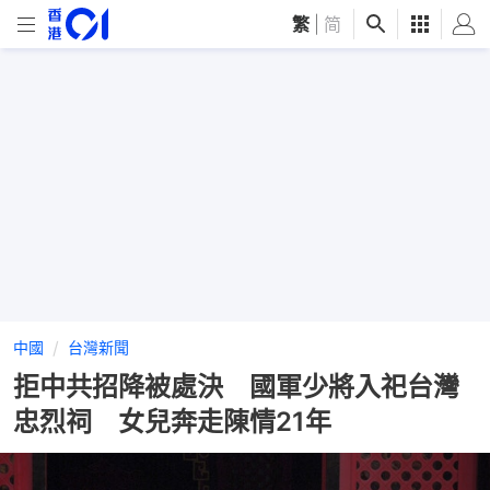
繁
|
简
中國
台灣新聞
拒中共招降被處決 國軍少將入祀台灣
忠烈祠 女兒奔走陳情21年