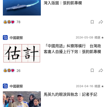
灣入版圖︱張鈞凱專欄
78
中國觀察
2024-05-08
精選 ★
「中國用語」糾察隊橫行 台灣政
客庸人自擾上行下效︱張鈞凱專欄
26
中國觀察
2024-04-16
精選 ★
馬英九的眼淚與執念︱記者手記