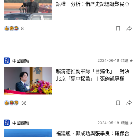
語權 分析：借歷史記憶凝聚民心
8
中國觀察
2024-06-19
精選 ★
賴清德推動軍隊「台獨化」 對決
北京「甕中捉鱉」︱張鈞凱專欄
36
中國觀察
2024-05-18
精選 ★
福建艦、鄭成功與張學良：確保台