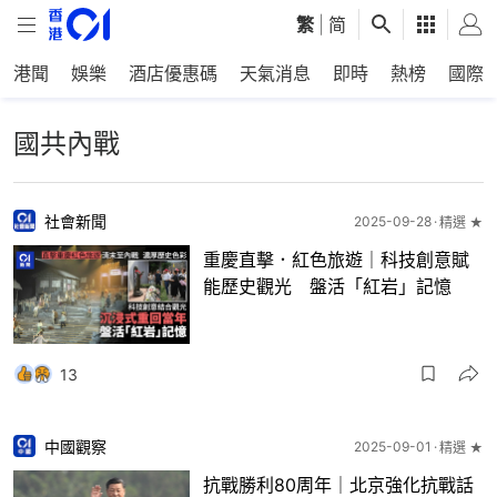
繁
|
简
港聞
娛樂
酒店優惠碼
天氣消息
即時
熱榜
國際
國共內戰
社會新聞
2025-09-28
精選 ★
重慶直擊．紅色旅遊｜科技創意賦
能歷史觀光 盤活「紅岩」記憶
13
中國觀察
2025-09-01
精選 ★
抗戰勝利80周年｜北京強化抗戰話