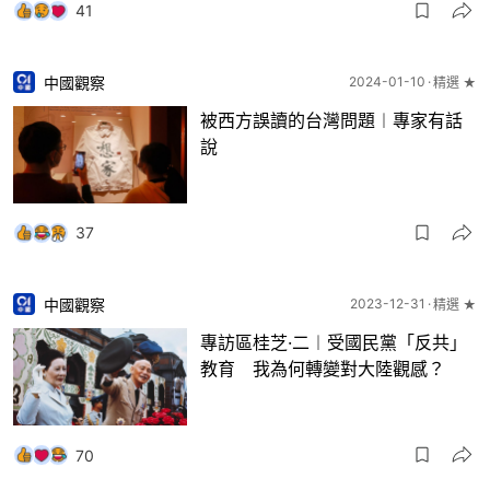
41
中國觀察
2024-01-10
精選 ★
被西方誤讀的台灣問題︱專家有話
說
37
中國觀察
2023-12-31
精選 ★
專訪區桂芝·二︱受國民黨「反共」
教育 我為何轉變對大陸觀感？
70