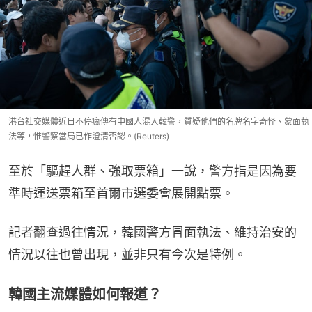
港台社交媒體近日不停瘋傳有中國人混入韓警，質疑他們的名牌名字奇怪、蒙面執
法等，惟警察當局已作澄清否認。(Reuters)
至於「驅趕人群、強取票箱」一說，警方指是因為要
準時運送票箱至首爾市選委會展開點票。
記者翻查過往情況，韓國警方冒面執法、維持治安的
情況以往也曾出現，並非只有今次是特例。
韓國主流媒體如何報道？