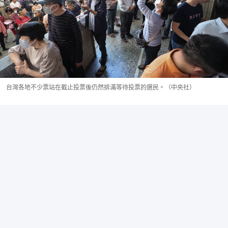
台灣各地不少票站在截止投票後仍然排滿等待投票的選民。（中央社）