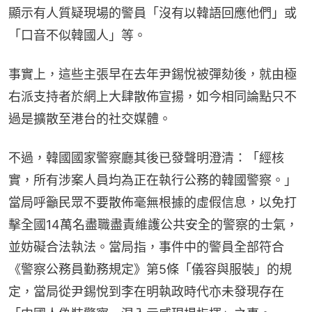
顯示有人質疑現場的警員「沒有以韓語回應他們」或
「口音不似韓國人」等。
事實上，這些主張早在去年尹錫悅被彈劾後，就由極
右派支持者於網上大肆散佈宣揚，如今相同論點只不
過是擴散至港台的社交媒體。
不過，韓國國家警察廳其後已發聲明澄清：「經核
實，所有涉案人員均為正在執行公務的韓國警察。」
當局呼籲民眾不要散佈毫無根據的虛假信息，以免打
擊全國14萬名盡職盡責維護公共安全的警察的士氣，
並妨礙合法執法。當局指，事件中的警員全部符合
《警察公務員勤務規定》第5條「儀容與服裝」的規
定，當局從尹錫悅到李在明執政時代亦未發現存在