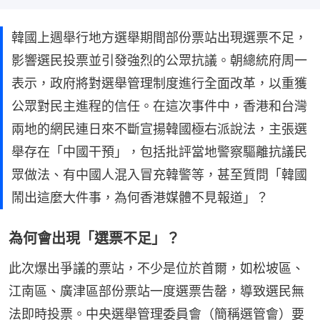
韓國上週舉行地方選舉期間部份票站出現選票不足，
影響選民投票並引發強烈的公眾抗議。朝總統府周一
表示，政府將對選舉管理制度進行全面改革，以重獲
公眾對民主進程的信任。在這次事件中，香港和台灣
兩地的網民連日來不斷宣揚韓國極右派說法，主張選
舉存在「中國干預」，包括批評當地警察驅離抗議民
眾做法、有中國人混入冒充韓警等，甚至質問「韓國
鬧出這麼大件事，為何香港媒體不見報道」？
為何會出現「選票不足」？
此次爆出爭議的票站，不少是位於首爾，如松坡區、
江南區、廣津區部份票站一度選票告罄，導致選民無
法即時投票。中央選舉管理委員會（簡稱選管會）要