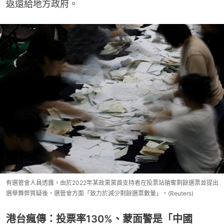
返還給地方政府。
有選管會人員透露，由於2022年某政黨黨首支持者在投票站搶奪剩餘選票並提出
選舉舞弊質疑後，選管會方面「致力於減少剩餘選票數量」。(Reuters)
港台瘋傳：投票率130%、蒙面警是「中國