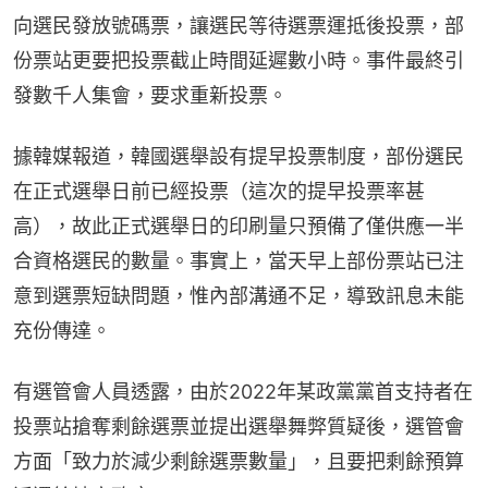
向選民發放號碼票，讓選民等待選票運抵後投票，部
份票站更要把投票截止時間延遲數小時。事件最終引
發數千人集會，要求重新投票。
據韓媒報道，韓國選舉設有提早投票制度，部份選民
在正式選舉日前已經投票（這次的提早投票率甚
高），故此正式選舉日的印刷量只預備了僅供應一半
合資格選民的數量。事實上，當天早上部份票站已注
意到選票短缺問題，惟內部溝通不足，導致訊息未能
充份傳達。
有選管會人員透露，由於2022年某政黨黨首支持者在
投票站搶奪剩餘選票並提出選舉舞弊質疑後，選管會
方面「致力於減少剩餘選票數量」，且要把剩餘預算