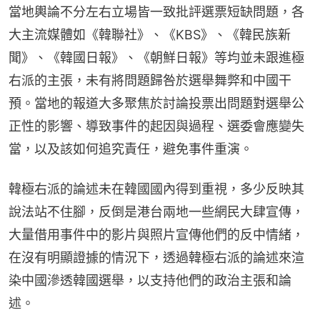
當地輿論不分左右立場皆一致批評選票短缺問題，各
大主流媒體如《韓聯社》、《KBS》、《韓民族新
聞》、《韓國日報》、《朝鮮日報》等均並未跟進極
右派的主張，未有將問題歸咎於選舉舞弊和中國干
預。當地的報道大多聚焦於討論投票出問題對選舉公
正性的影響、導致事件的起因與過程、選委會應變失
當，以及該如何追究責任，避免事件重演。
韓極右派的論述未在韓國國內得到重視，多少反映其
說法站不住腳，反倒是港台兩地一些網民大肆宣傳，
大量借用事件中的影片與照片宣傳他們的反中情緒，
在沒有明顯證據的情況下，透過韓極右派的論述來渲
染中國滲透韓國選舉，以支持他們的政治主張和論
述。