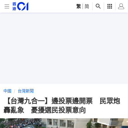
繁
|
简
中國
台灣新聞
【台灣九合一】邊投票邊開票 民眾炮
轟亂象 憂擾選民投票意向