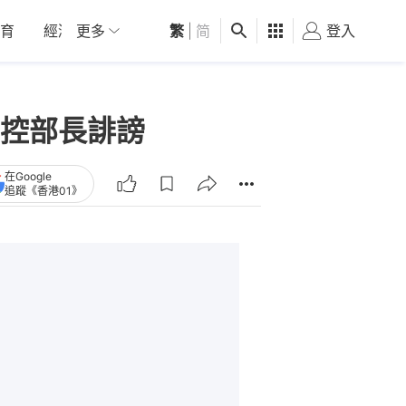
育
經濟
更多
01深圳
繁
觀點
|
简
健康
好食玩飛
登入
女
控部長誹謗
在Google
追蹤《香港01》