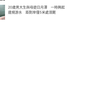
20歲男大生與母遊日月潭 一時興起
違規游水 距對岸僅5米處溺斃