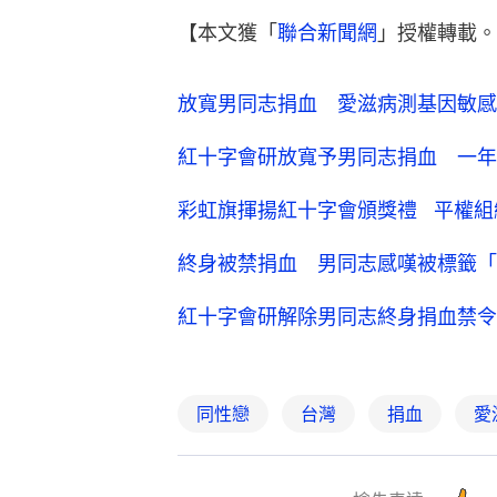
【本文獲「
聯合新聞網
」授權轉載。
放寬男同志捐血 愛滋病測基因敏感
紅十字會研放寬予男同志捐血 一年
彩虹旗揮揚紅十字會頒獎禮 平權組
終身被禁捐血 男同志感嘆被標籤「
紅十字會研解除男同志終身捐血禁令
同性戀
台灣
捐血
愛