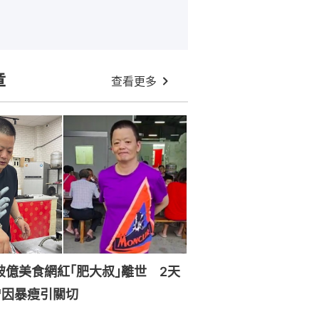
章
查看更多
破億美食網紅｢肥大叔｣離世 2天
曾因暴瘦引關切