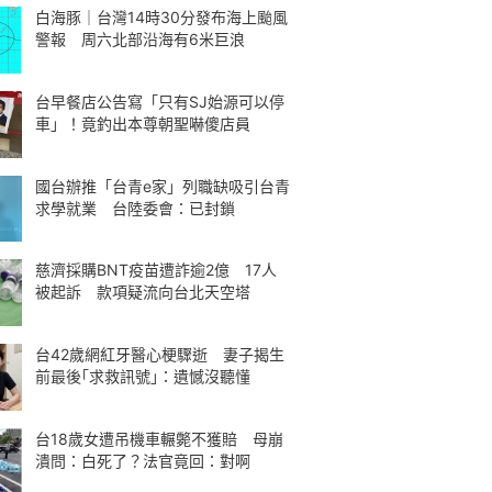
白海豚｜台灣14時30分發布海上颱風
警報 周六北部沿海有6米巨浪
台早餐店公告寫「只有SJ始源可以停
車」！竟釣出本尊朝聖嚇傻店員
國台辦推「台青e家」列職缺吸引台青
求學就業 台陸委會：已封鎖
慈濟採購BNT疫苗遭詐逾2億 17人
被起訴 款項疑流向台北天空塔
台42歲網紅牙醫心梗驟逝 妻子揭生
前最後｢求救訊號｣：遺憾沒聽懂
台18歲女遭吊機車輾斃不獲賠 母崩
潰問：白死了？法官竟回：對啊