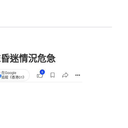
沫昏迷情況危急
8
在Google
追蹤《香港01》