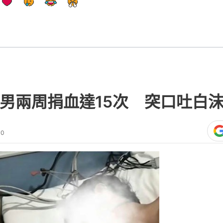
西男兩周捐血達15次 突口吐白
00