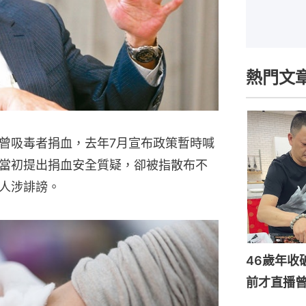
熱門文
曾吸毒者捐血，去年7月宣布政策暫時喊
當初提出捐血安全質疑，卻被指散布不
人涉誹謗。
46歲年收
前才直播