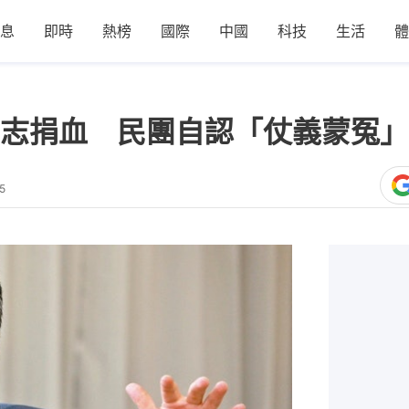
息
即時
熱榜
國際
中國
科技
生活
體
志捐血 民團自認「仗義蒙冤」
5