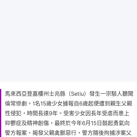
馬來西亞登嘉樓州士兆縣（Setiu）發生一宗駭人聽聞
倫常慘劇。1名15歲少女據報自6歲起便遭到親生父親
性侵犯，時間長達9年。受害少女因長年受虐而患上
抑鬱症及精神創傷，最終於今年6月15日鼓起勇氣向
警方報案，揭發父親禽獸惡行，警方隨後拘捕涉案父