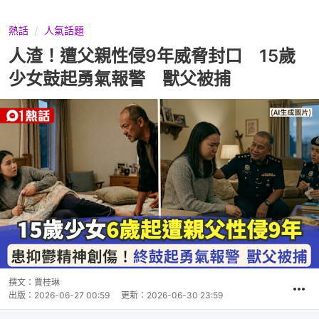
熱話
人氣話題
人渣！遭父親性侵9年威脅封口 15歲
少女鼓起勇氣報警 獸父被捕
撰文：
賈桂琳
出版：
2026-06-27 00:59
更新：
2026-06-30 23:59