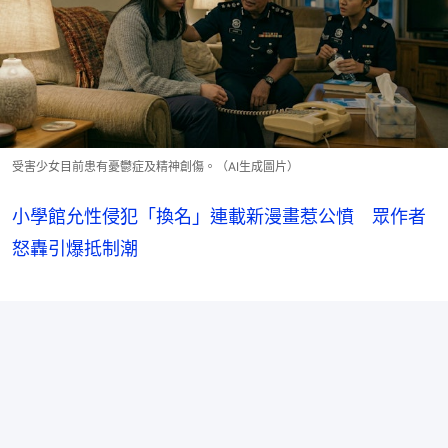
受害少女目前患有憂鬱症及精神創傷。（AI生成圖片）
小學館允性侵犯「換名」連載新漫畫惹公憤 眾作者
怒轟引爆抵制潮