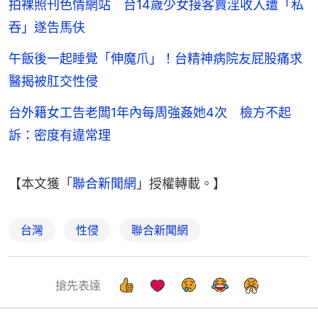
拍裸照刊色情網站 台14歲少女接客賣淫收入遭「私
吞」遂告馬伕
午飯後一起睡覺「伸魔爪」！台精神病院友屁股痛求
醫揭被肛交性侵
台外籍女工告老闆1年內每周強姦她4次 檢方不起
訴：密度有違常理
【本文獲「
聯合新聞網
」授權轉載。】
台灣
性侵
聯合新聞網
搶先表達