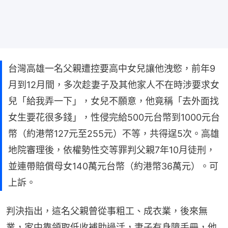
台灣高雄一名父親遭控要高中女兒讓他洩慾，前年9
月到12月間，多次趁妻子及其他家人不在時涉要求女
兒「給我弄一下」，女兒不願意，他竟稱「去外面找
女生要花很多錢」，性侵完給500元台幣到1000元台
幣（約港幣127元至255元）不等，共得逞5次。高雄
地院審理後，依權勢性交等罪判父親7年10月徒刑，
並連帶賠償母女140萬元台幣（約港幣36萬元）。可
上訴。
判決指出，這名父親曾從事粗工、成衣業，後來無
業，家中靠領取低收補助過活，妻子有身障手冊，他