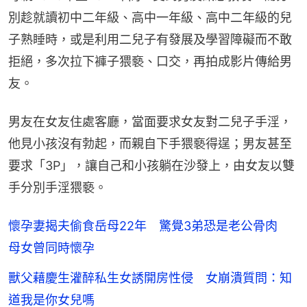
別趁就讀初中二年級、高中一年級、高中二年級的兒
子熟睡時，或是利用二兒子有發展及學習障礙而不敢
拒絕，多次拉下褲子猥褻、口交，再拍成影片傳給男
友。
男友在女友住處客廳，當面要求女友對二兒子手淫，
他見小孩沒有勃起，而親自下手猥褻得逞；男友甚至
要求「3P」，讓自己和小孩躺在沙發上，由女友以雙
手分別手淫猥褻。
懷孕妻揭夫偷食岳母22年 驚覺3弟恐是老公骨肉
母女曾同時懷孕
獸父藉慶生灌醉私生女誘開房性侵 女崩潰質問：知
道我是你女兒嗎