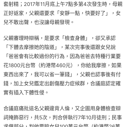
套射精；2017年11月底上午7點多第4次發生時，母親
正好返家，父親還要求「安靜一點，快要好了」，女
兒不敢出聲，也沒讓母親發現。
父親審理時辯稱，是要求「檢查身體」，卻又承認
「下體去摩擦她的陰道」，某次完事後還跟女兒說
「爸爸會有比較過份的行為，因為爸爸去特種行業要
花1800元台幣（約港幣460元），你給我摩擦，如果
東西出來了，我可以省一筆錢」，父親也認事後有付
錢，加上女兒鑑定出創傷壓力症候群，合議庭認定確
實有插入下體性侵。
合議庭痛批這名父親違背人倫，又企圖用身體檢查辯
詞掩飾惡行，共5次，判合併執行7年10月徒刑；民事
求償部分，判他要賠女兒100萬元台幣（約港幣26萬