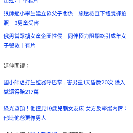
出近7千不雅片
狼師逼小學生建立偽父子關係 施壓檢查下體脫褲拍
照 3男童受害
俄男當眾擄女童企圖性侵 同伴極力阻攔終引成年女
子營救｜有片
延伸閲讀：
國小師虐打生殖器呼巴掌…害男童1天昏厥20次 除入
獄還得賠217萬
綠光罩頂！他撞見19歲兒躺女友床 女方反擊爆內情：
他比他爸更像男人