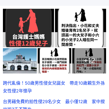
+
12
跨代亂倫！50歲男性侵女兒誕女 帶走10歲親生外孫
女性侵2年懷孕
台男藉免費約拍性侵29名少女 最小僅12歲 家中搜