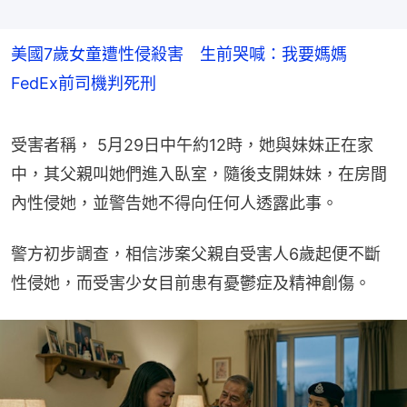
美國7歲女童遭性侵殺害 生前哭喊：我要媽媽
FedEx前司機判死刑
受害者稱， 5月29日中午約12時，她與妹妹正在家
中，其父親叫她們進入臥室，隨後支開妹妹，在房間
內性侵她，並警告她不得向任何人透露此事。
警方初步調查，相信涉案父親自受害人6歲起便不斷
性侵她，而受害少女目前患有憂鬱症及精神創傷。