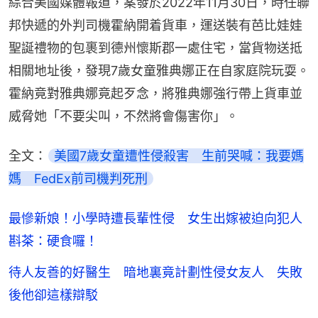
綜合美國媒體報道，案發於2022年11月30日，時任聯
邦快遞的外判司機霍納開着貨車，運送裝有芭比娃娃
聖誕禮物的包裹到德州懷斯郡一處住宅，當貨物送抵
相關地址後，發現7歲女童雅典娜正在自家庭院玩耍。
霍納竟對雅典娜竟起歹念，將雅典娜強行帶上貨車並
威脅她「不要尖叫，不然將會傷害你」。
全文：
美國7歲女童遭性侵殺害　生前哭喊：我要媽
媽　FedEx前司機判死刑
最慘新娘！小學時遭長輩性侵 女生出嫁被迫向犯人
斟茶：硬食囉！
待人友善的好醫生 暗地裏竟計劃性侵女友人 失敗
後他卻這樣辯駁