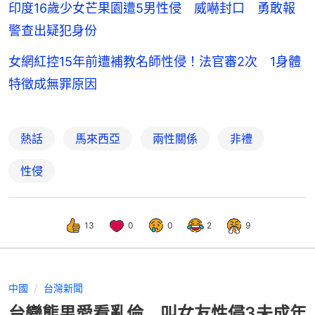
印度16歲少女芒果園遭5男性侵 威嚇封口 勇敢報
警查出疑犯身份
女網紅控15年前遭補教名師性侵！法官審2次 1身體
特徵成無罪原因
熱話
馬來西亞
兩性關係
非禮
性侵
13
0
0
2
9
中國
台灣新聞
台變態男愛看亂倫 叫女友性侵3未成年