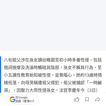
八旬祖父涉在孫女讀幼稚園至初小時多番性侵，包括
借詞按摩及洗澡時觸碰其陰部，孫女不解其行為，至
小五讀性教育始知被性侵，並覺嘔心。她約13歲時情
緒低落，向母哭稱遭祖父侵犯。祖父被捕認「一時鹹
濕」，因壓力大而性侵孫女。法官李慶年今（3日）
在區域法院判被告入獄2年，李官斥被告嚴重破壞誠
在Google
追蹤《香港01》
信，孫女事發要接受精神心理治療，被告的兒子表明