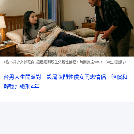
1名15歲少女據報自6歲起遭到親生父親性侵犯，時間長達9年。（AI生成圖片）
台男大生開派對！設局鎖門性侵女同志情侶 賠償和
解輕判緩刑4年