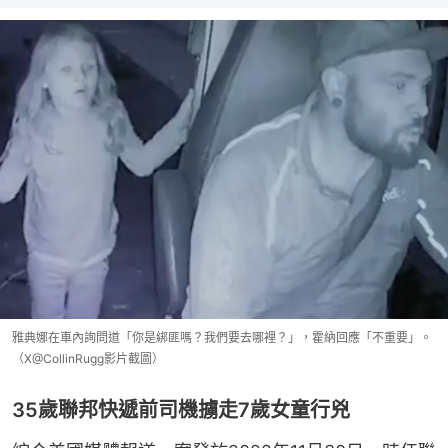
雅典娜在車內詢問道「你是綁匪嗎？我們要去哪裡？」，霍納回應「不重要」。
（X@CollinRugg影片截圖）
35歲聯邦快遞前司機擄走7歲女童行兇