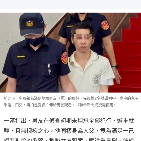
新北市一名母親為滿足簡姓男友（圖）的癖好，先後對3名就讀初中、高中的兒子
手淫、口交，再拍性愛影片傳給男友觀看。（聯合新聞網授權使用）
一審指出，男友在偵查初期未坦承全部犯行，避重就
輕，且無愧疚之心，他同樣身為人父，竟為滿足一己
觀看亂倫的慾望，教唆女友犯案，應從重量刑，依成