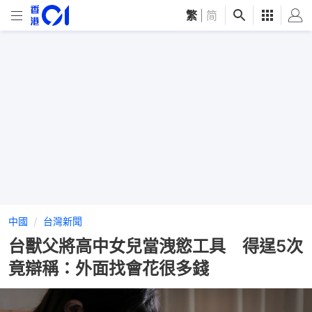
繁
|
简
中國
台灣新聞
台獸父將高中女兒當洩慾工具 得逞5次
竟辯稱：外面找會花很多錢