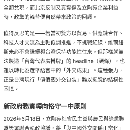
全額兌現，而北京反制又真實傷及立陶宛企業利益
時，政黨的輪替便自然帶來政策的回調。
值得反思的是——若當初雙方以貿易、供應鏈合作、
科技人才交流為主軸低調推進，不挑戰紅線，維爾紐
斯未必不會繼續與台灣保持功能性往來。但那樣就無
法製造「台灣代表處掛牌」的 headline（頭條），也
難以轉化為選舉語言中的「外交成果」。這種張力，
正是台灣現行「價值觀外交包裝」難以擺脫的結構性
困境。
新政府務實轉向恪守一中原則
2026年6月18日，立陶宛社會民主黨與農民與綠黨聯
盟簽署聯合執政協議，將「與中國外交關係正常化」