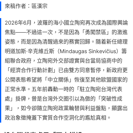
來稿作者：區漢宗
2026年6月，波羅的海小國立陶宛再次成為國際輿論
焦點——不過這一次，不是因為「勇闖禁區」的激進
姿態，而是因為清醒過來的務實回歸。隨着新任總理
明道加斯·辛克維丘斯（Mindaugas Sinkevičius）籌
組聯合政府，立陶宛外交部證實與台當局協商中的
「經濟合作行動計劃」已由雙方同意暫停，新政府更
公開表態希望將「中立關係」恢復至其他歐盟國家的
正常水準。五年前轟動一時的「駐立陶宛台灣代表
處」掛牌，曾是台灣外交圈引以為傲的「突破性成
果」，如今卻隨立陶宛政黨輪替與利益盤點，顯露出
政治象徵掩蓋下實質合作空洞化的尷尬真相。