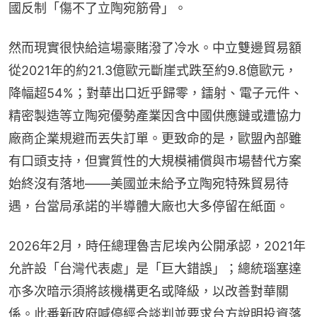
國反制「傷不了立陶宛筋骨」。
然而現實很快給這場豪賭潑了冷水。中立雙邊貿易額
從2021年的約21.3億歐元斷崖式跌至約9.8億歐元，
降幅超54%；對華出口近乎歸零，鐳射、電子元件、
精密製造等立陶宛優勢產業因含中國供應鏈或遭協力
廠商企業規避而丟失訂單。更致命的是，歐盟內部雖
有口頭支持，但實質性的大規模補償與市場替代方案
始終沒有落地——美國並未給予立陶宛特殊貿易待
遇，台當局承諾的半導體大廠也大多停留在紙面。
2026年2月，時任總理魯吉尼埃內公開承認，2021年
允許設「台灣代表處」是「巨大錯誤」；總統瑙塞達
亦多次暗示須將該機構更名或降級，以改善對華關
係。此番新政府喊停經合談判並要求台方說明投資落