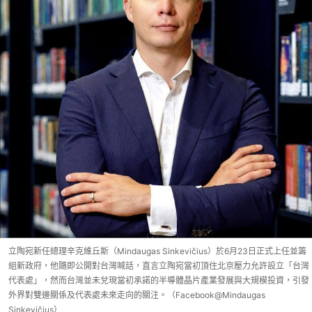
立陶宛新任總理辛克維丘斯（Mindaugas Sinkevičius）於6月23日正式上任並籌
組新政府，他隨即公開對台灣喊話，直言立陶宛當初頂住北京壓力允許設立「台灣
代表處」，然而台灣並未兌現當初承諾的半導體晶片產業發展與大規模投資，引發
外界對雙邊關係及代表處未來走向的關注。（Facebook@Mindaugas
Sinkevičius）