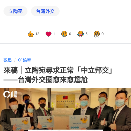
立陶宛
台灣外交
12
1
0
5
0
觀點
01論壇
來稿｜立陶宛尋求正常「中立邦交」
——台灣外交圈愈來愈尷尬