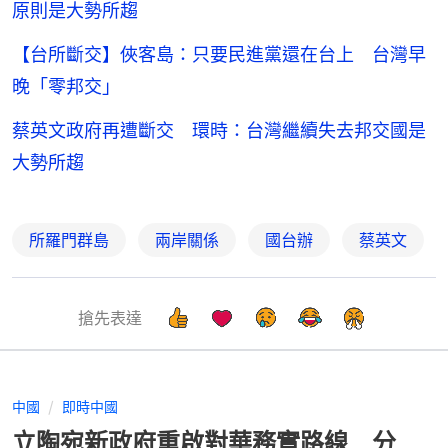
原則是大勢所趨
【台所斷交】俠客島：只要民進黨還在台上 台灣早
晚「零邦交」
蔡英文政府再遭斷交 環時：台灣繼續失去邦交國是
大勢所趨
所羅門群島
兩岸關係
國台辦
蔡英文
搶先表達
中國
即時中國
立陶宛新政府重啟對華務實路線 分