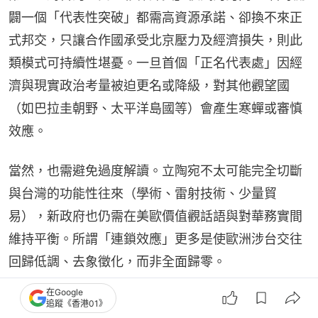
闢一個「代表性突破」都需高資源承諾、卻換不來正
式邦交，只讓合作國承受北京壓力及經濟損失，則此
類模式可持續性堪憂。一旦首個「正名代表處」因經
濟與現實政治考量被迫更名或降級，對其他觀望國
（如巴拉圭朝野、太平洋島國等）會產生寒蟬或審慎
效應。
當然，也需避免過度解讀。立陶宛不太可能完全切斷
與台灣的功能性往來（學術、雷射技術、少量貿
易），新政府也仍需在美歐價值觀話語與對華務實間
維持平衡。所謂「連鎖效應」更多是使歐洲涉台交往
回歸低調、去象徵化，而非全面歸零。
在Google
台灣「務虛外交」進一步退兩步
追蹤《香港01》