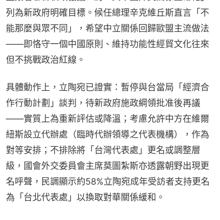
列為新政府明確目標。候任總理辛克維丘斯直言「不
能那麼與眾不同」，希望中立關係回歸歐盟主流做法
——即恪守一個中國原則、維持功能性經貿文化往來
但不挑戰政治紅線。
具體動作上，立陶宛已證實：暫停與台當局「經濟合
作行動計劃」談判，待新政府施政綱領批准後再議
——實質上為重新評估或降溫；考慮允許中方在維爾
紐斯設立代辦處（臨時代辦領導之代表機構），作為
對等安排；不排除將「台灣代表處」更名或調整層
級，國會外交委員會主席莫圖紮斯亦透露朝野出現更
名呼聲，民調顯示約58%立陶宛成年受訪者支持更名
為「台北代表處」以換取對華關係緩和。