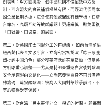
例表明：單方面挑釁一個中國原則不僅招致中方反
制，西方盟友的實質補償極其有限，而經濟代價需本
國企業長期承擔。這會使其他歐盟國有樣學樣，在涉
台命名、高層互訪等敏感議題上更趨謹慎，避免重複
「口號響、口袋空」的局面。
第二，對美國印太同盟分工的再認識。 如前台灣前駐
紐西蘭代表介文汲所言，立陶宛當初扮演「歐洲最強
烈批評中國角色」部分獲華府默許甚至鼓勵，但當美
方戰略重心調整——尤其是特朗普重返白宮後對歐洲
安全承諾趨向交易化——立陶宛發現自身不再具備特
殊籌碼。這提醒歐洲：被納入大國對華競爭前沿，不
等於獲得對等保護。
第三，對台灣「民主夥伴外交」模式的拷問。 若每開