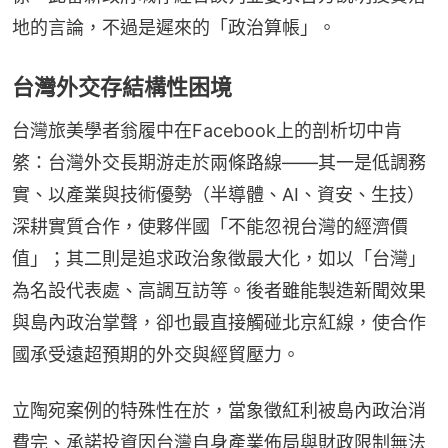
地的言論，不過是遲來的「政治算帳」。
台灣外交存結構性困境
台灣旅美學者翁履中在Facebook上的剖析切中肯
綮：台灣外交長期游走於兩條路線——其一是低調務
實、以產業與技術優勢（半導體、AI、資安、生技）
深耕實質合作，使夥伴國「不能忽視台灣的經濟價
值」；其二則是追求政治象徵最大化，如以「台灣」
為名設代表處、高調互訪等。後者雖能製造新聞效果
與島內政治掌聲，卻也最直接觸碰北京紅線，使合作
國承受遠超預期的外交與經貿壓力。
立陶宛案例的特殊性在於，當象徵紅利被島內政治消
費完、承諾投資因台灣自身產業佈局與財政限制無法