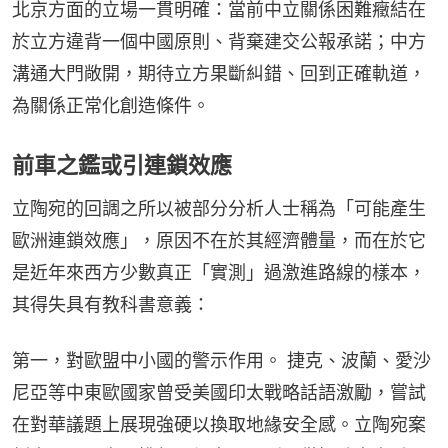
北京方面的立場一貫明確：當前中立關係困難癥結在
於立方違背一個中國原則、背棄建交公報承諾；中方
溝通大門敞開，期待立方果斷糾錯、回到正確軌道，
為關係正常化創造條件。
前車之鑑或引連鎖效應
立陶宛的回調之所以被部分分析人士稱為「可能產生
歐洲連鎖效應」，原因不在於其經濟體量，而在於它
是近年來西方少數真正「實測」過激進路線的樣本，
其得失具有教科書意義：
第一，對歐盟中小國的警示作用。 捷克、波蘭、愛沙
尼亞等中東歐國家曾受美國印太戰略話語激勵，嘗試
在對華議題上展現強硬以換取地緣安全感。立陶宛案