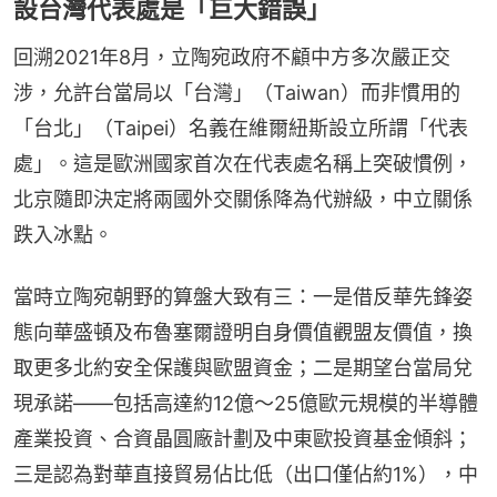
設台灣代表處是「巨大錯誤」
回溯2021年8月，立陶宛政府不顧中方多次嚴正交
涉，允許台當局以「台灣」（Taiwan）而非慣用的
「台北」（Taipei）名義在維爾紐斯設立所謂「代表
處」。這是歐洲國家首次在代表處名稱上突破慣例，
北京隨即決定將兩國外交關係降為代辦級，中立關係
跌入冰點。
當時立陶宛朝野的算盤大致有三：一是借反華先鋒姿
態向華盛頓及布魯塞爾證明自身價值觀盟友價值，換
取更多北約安全保護與歐盟資金；二是期望台當局兌
現承諾——包括高達約12億～25億歐元規模的半導體
產業投資、合資晶圓廠計劃及中東歐投資基金傾斜；
三是認為對華直接貿易佔比低（出口僅佔約1%），中