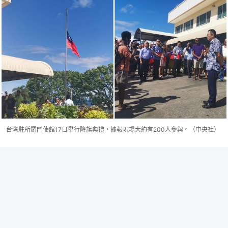
台灣駐所羅門使館17日舉行降旗典禮，據報現場大約有200人參與。（中央社）