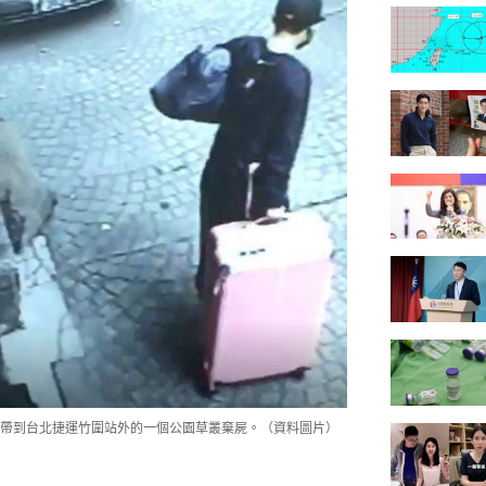
帶到台北捷運竹圍站外的一個公園草叢棄屍。（資料圖片）