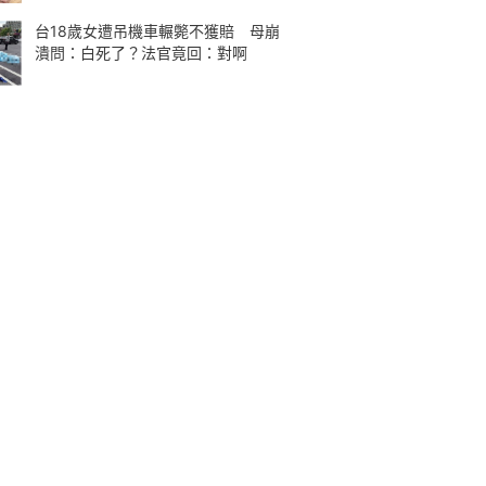
台18歲女遭吊機車輾斃不獲賠 母崩
潰問：白死了？法官竟回：對啊