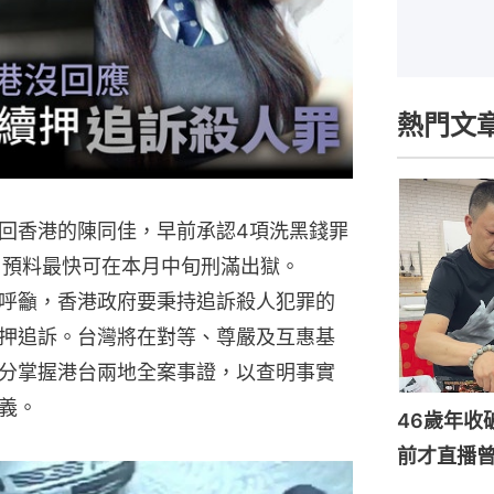
熱門文
回香港的陳同佳，早前承認4項洗黑錢罪
，預料最快可在本月中旬刑滿出獄。
式呼籲，香港政府要秉持追訴殺人犯罪的
押追訴。台灣將在對等、尊嚴及互惠基
分掌握港台兩地全案事證，以查明事實
義。
46歲年收
前才直播