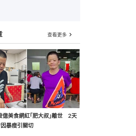
章
查看更多
破億美食網紅｢肥大叔｣離世 2天
曾因暴瘦引關切