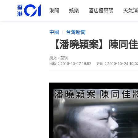
港聞
娛樂
酒店優惠碼
天氣消
中國
台灣新聞
【潘曉穎案】陳同佳
撰文：
葉琪
出版：
2019-10-17 16:52
更新：
2019-10-24 10:0