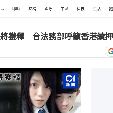
息
即時
熱榜
國際
中國
科技
生活
體
將獲釋 台法務部呼籲香港續押
3