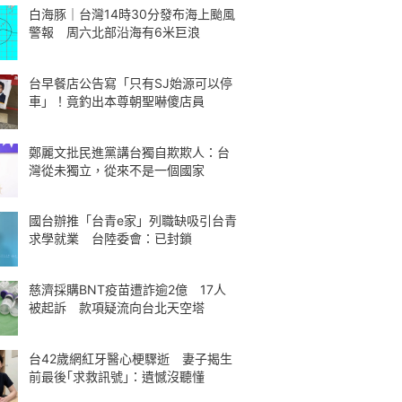
白海豚｜台灣14時30分發布海上颱風
警報 周六北部沿海有6米巨浪
台早餐店公告寫「只有SJ始源可以停
車」！竟釣出本尊朝聖嚇傻店員
鄭麗文批民進黨講台獨自欺欺人：台
灣從未獨立，從來不是一個國家
國台辦推「台青e家」列職缺吸引台青
求學就業 台陸委會：已封鎖
慈濟採購BNT疫苗遭詐逾2億 17人
被起訴 款項疑流向台北天空塔
台42歲網紅牙醫心梗驟逝 妻子揭生
前最後｢求救訊號｣：遺憾沒聽懂