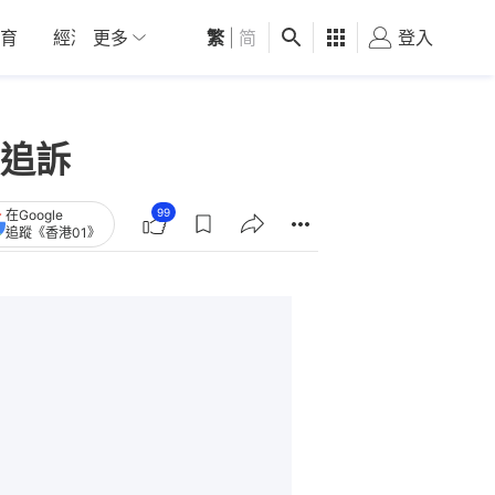
育
經濟
更多
01深圳
繁
觀點
|
简
健康
好食玩飛
登入
女
追訴
99
在Google
追蹤《香港01》