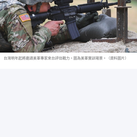
台灣明年起將邀請美軍專家來台評估戰力。圖為美軍實訓場景。（資料圖片）