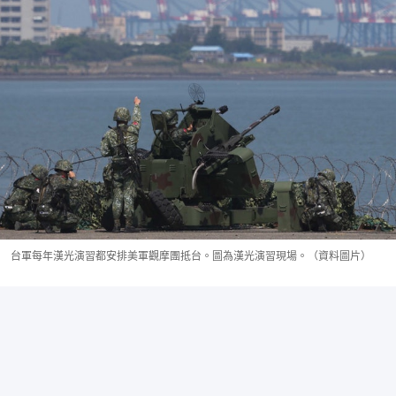
台軍每年漢光演習都安排美軍觀摩團抵台。圖為漢光演習現場。（資料圖片）