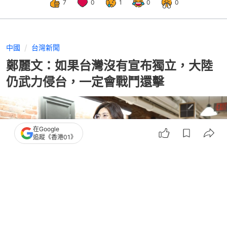
7
0
1
0
0
中國
台灣新聞
鄭麗文：如果台灣沒有宣布獨立，大陸
仍武力侵台，一定會戰鬥還擊
在Google
追蹤《香港01》