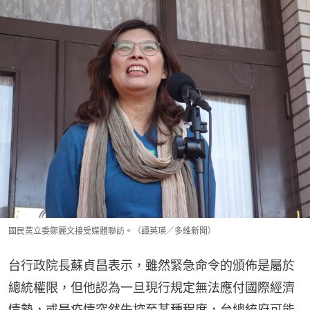
國民黨立委鄭麗文接受媒體聯訪。（譚英瑛／多維新聞）
台行政院長蘇貞昌表示，雖然緊急命令的頒佈是屬於
總統權限，但他認為一旦現行規定無法應付國際經濟
情勢，或是疫情突然失控至某種程度，台總統府可能