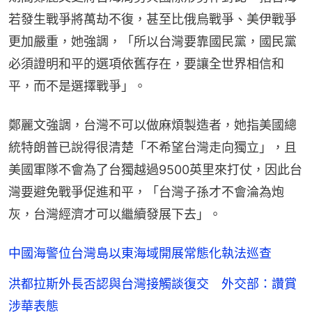
若發生戰爭將萬劫不復，甚至比俄烏戰爭、美伊戰爭
更加嚴重，她強調，「所以台灣要靠國民黨，國民黨
必須證明和平的選項依舊存在，要讓全世界相信和
平，而不是選擇戰爭」。
鄭麗文強調，台灣不可以做麻煩製造者，她指美國總
統特朗普已說得很清楚「不希望台灣走向獨立」，且
美國軍隊不會為了台獨越過9500英里來打仗，因此台
灣要避免戰爭促進和平，「台灣子孫才不會淪為炮
灰，台灣經濟才可以繼續發展下去」。
中國海警位台灣島以東海域開展常態化執法巡查
洪都拉斯外長否認與台灣接觸談復交 外交部：讚賞
涉華表態