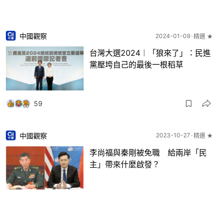
中國觀察
2024-01-09
精選 ★
台灣大選2024︱「狼來了」：民進
黨壓垮自己的最後一根稻草
59
中國觀察
2023-10-27
精選 ★
李尚福與秦剛被免職 給兩岸「民
主」帶來什麼啟發？
40