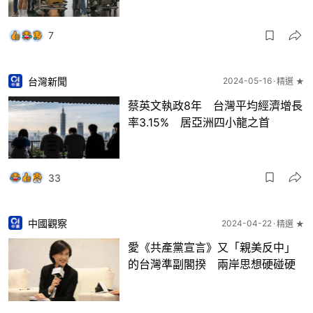
7
台灣新聞
2024-05-16
精選 ★
蔡英文執政8年 台灣平均經濟增長
率3.15% 居亞洲四小龍之首
33
中國觀察
2024-04-22
精選 ★
愛《共產黨宣言》又「親美反中」
的台灣準副閣揆 兩岸思想硬碰硬