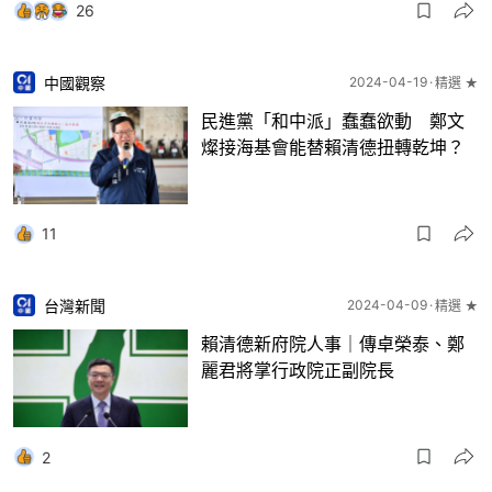
26
中國觀察
2024-04-19
精選 ★
民進黨「和中派」蠢蠢欲動 鄭文
燦接海基會能替賴清德扭轉乾坤？
11
台灣新聞
2024-04-09
精選 ★
賴清德新府院人事｜傳卓榮泰、鄭
麗君將掌行政院正副院長
2