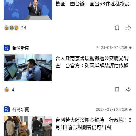
檢查 國台辦：查出58件淫穢物品
24
台灣新聞
2024-06-07
精選 ★
台人赴南京書展擺攤遭公安脫光調
查 台官方：列兩岸解禁評估依據
4
台灣新聞
2024-05-30
精選 ★
台灣赴大陸禁團令維持 行政院：6
月1日前已規劃者仍可出團