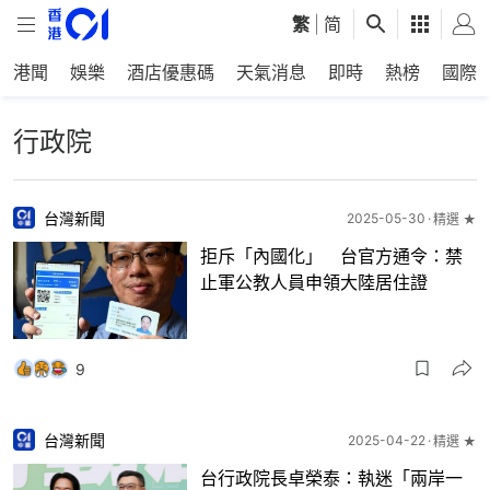
繁
|
简
港聞
娛樂
酒店優惠碼
天氣消息
即時
熱榜
國際
行政院
台灣新聞
2025-05-30
精選 ★
拒斥「內國化」 台官方通令：禁
止軍公教人員申領大陸居住證
9
台灣新聞
2025-04-22
精選 ★
台行政院長卓榮泰：執迷「兩岸一