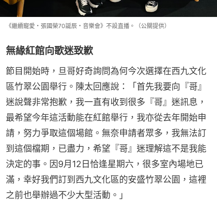
《繼續寵愛・張國榮70誕辰・音樂會》不設直播。（公關提供）
無緣紅館向歌迷致歉
節目開始時，旦哥好奇詢問為何今次選擇在西九文化
區竹翠公園舉行。陳太回應說：「首先我要向『哥』
迷說聲非常抱歉，我一直有收到很多『哥』迷訊息，
最希望今年這活動能在紅館舉行，我亦從去年開始申
請，努力爭取這個場館。無奈申請者眾多，我無法訂
到這個檔期，已盡力，希望『哥』迷理解這不是我能
決定的事。因9月12日恰逢星期六，很多室內場地已
滿，幸好我們訂到西九文化區的安盛竹翠公園，這裡
之前也舉辦過不少大型活動。」