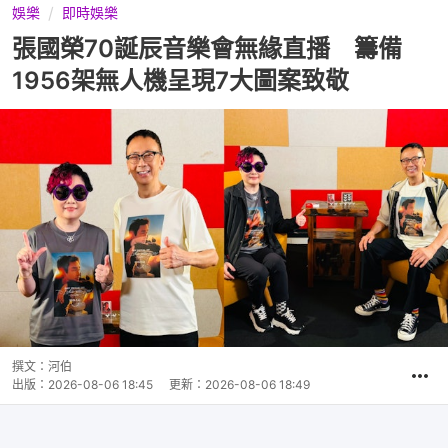
娛樂
即時娛樂
張國榮70誕辰音樂會無緣直播 籌備
1956架無人機呈現7大圖案致敬
撰文：
河伯
出版：
2026-08-06 18:45
更新：
2026-08-06 18:49