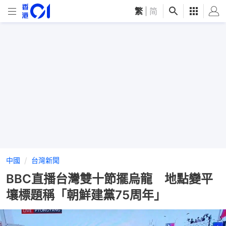
繁
|
简
中國
台灣新聞
BBC直播台灣雙十節擺烏龍 地點變平
壤標題稱「朝鮮建黨75周年」