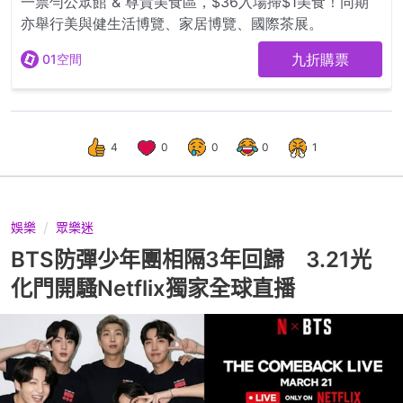
4
0
0
0
1
娛樂
眾樂迷
BTS防彈少年團相隔3年回歸 3.21光
化門開騷Netflix獨家全球直播