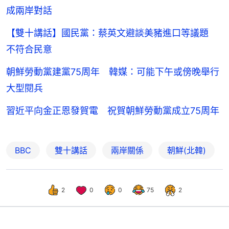
成兩岸對話
【雙十講話】國民黨：蔡英文避談美豬進口等議題
不符合民意
朝鮮勞動黨建黨75周年 韓媒：可能下午或傍晚舉行
大型閱兵
習近平向金正恩發賀電 祝賀朝鮮勞動黨成立75周年
BBC
雙十講話
兩岸關係
朝鮮(北韓)
2
0
0
75
2