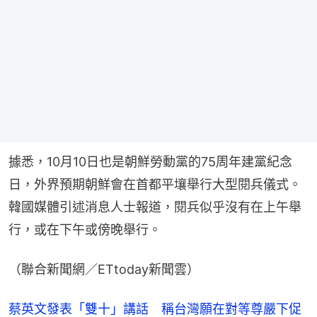
據悉，10月10日也是朝鮮勞動黨的75周年建黨紀念
日，外界預期朝鮮會在首都平壤舉行大型閱兵儀式。
韓國媒體引述消息人士報道，閱兵似乎沒有在上午舉
行，或在下午或傍晚舉行。
（聯合新聞網／ETtoday新聞雲）
蔡英文發表「雙十」講話 稱台灣願在對等尊嚴下促