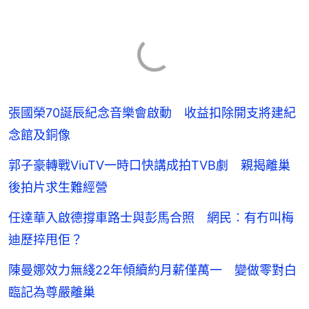
張國榮70誕辰紀念音樂會啟動 收益扣除開支將建紀
念館及銅像
郭子豪轉戰ViuTV一時口快講成拍TVB劇 親揭離巢
後拍片求生難經營
任達華入啟德撐車路士與彭馬合照 網民︰有冇叫梅
迪歷捽甩佢？
陳曼娜效力無綫22年傾續約月薪僅萬一 變做零對白
臨記為尊嚴離巢