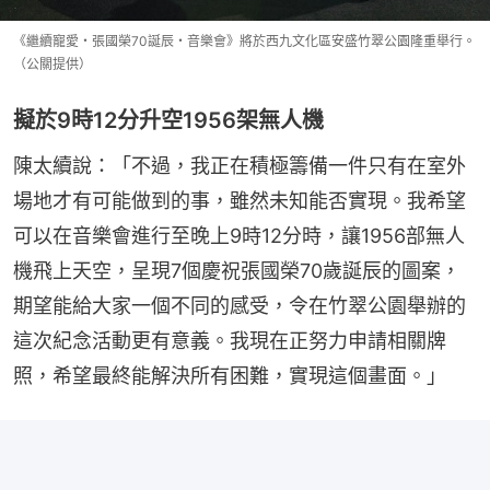
《繼續寵愛・張國榮70誕辰・音樂會》將於西九文化區安盛竹翠公園隆重舉行。
（公關提供）
擬於9時12分升空1956架無人機
陳太續說：「不過，我正在積極籌備一件只有在室外
場地才有可能做到的事，雖然未知能否實現。我希望
可以在音樂會進行至晚上9時12分時，讓1956部無人
機飛上天空，呈現7個慶祝張國榮70歲誕辰的圖案，
期望能給大家一個不同的感受，令在竹翠公園舉辦的
這次紀念活動更有意義。我現在正努力申請相關牌
照，希望最終能解決所有困難，實現這個畫面。」