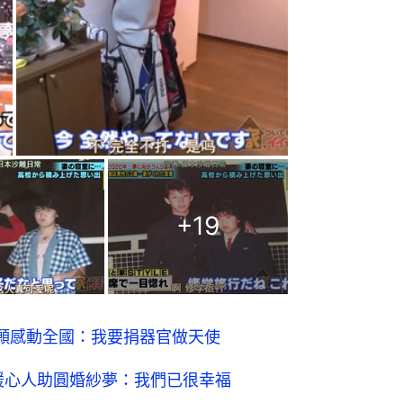
+
19
願感動全國：我要捐器官做天使
暖心人助圓婚紗夢：我們已很幸福