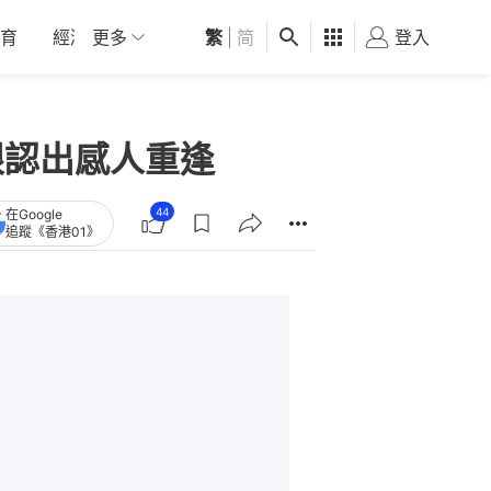
育
經濟
更多
01深圳
繁
觀點
|
简
健康
好食玩飛
登入
女
眼認出感人重逢
44
在Google
追蹤《香港01》