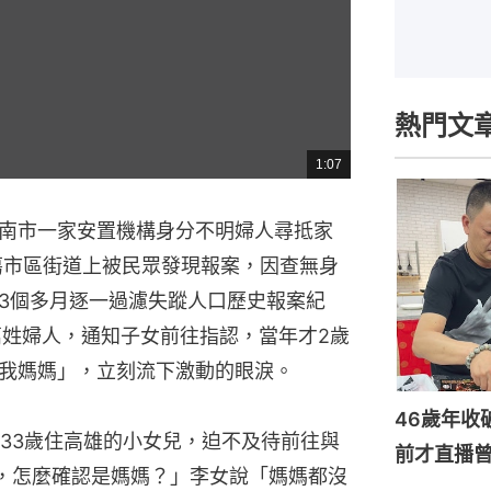
熱門文
1:07
總
共
時
間
南市一家安置機構身分不明婦人尋抵家
遊蕩市區街道上被民眾發現報案，因查無身
3個多月逐一過濾失蹤人口歷史報案紀
萬姓婦人，通知子女前往指認，當年才2歲
我媽媽」，立刻流下激動的眼淚。
46歲年收
33歲住高雄的小女兒，迫不及待前往與
前才直播
，怎麼確認是媽媽？」李女說「媽媽都沒