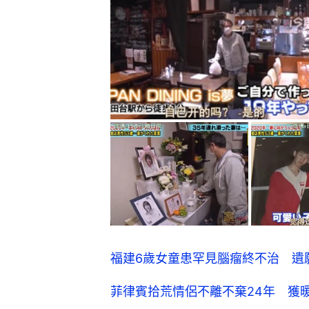
福建6歲女童患罕見腦瘤終不治 遺
菲律賓拾荒情侶不離不棄24年 獲