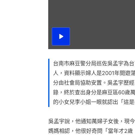
播
放
影
片
台南市麻豆警分局巡佐吳孟宇為台
人，資料顯示婦人是2001年間
分由社會局協助安置。吳孟宇歷經
錄，終於查出身分是麻豆區60歲
的小女兒李小姐一眼就認出「這是
吳孟宇說，他通知萬婦子女後，現今
媽媽相認，他很好奇問「當年才2歲