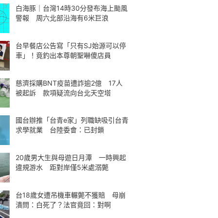
白海豚｜台灣14時30分發布海上颱風
警報 周六北部沿海有6米巨浪
台早餐店公告寫「只有SJ始源可以停
車」！竟釣出本尊朝聖嚇傻店員
慈濟採購BNT疫苗遭詐逾2億 17人
被起訴 款項疑流向台北天空塔
國台辦推「台青e家」列職缺吸引台青
求學就業 台陸委會：已封鎖
20歲男大生與母遊日月潭 一時興起
違規游水 距對岸僅5米處溺斃
台18歲女遭吊機車輾斃不獲賠 母崩
潰問：白死了？法官竟回：對啊