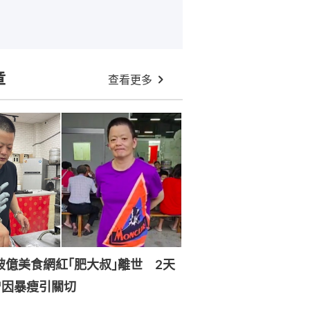
章
查看更多
破億美食網紅｢肥大叔｣離世 2天
曾因暴瘦引關切