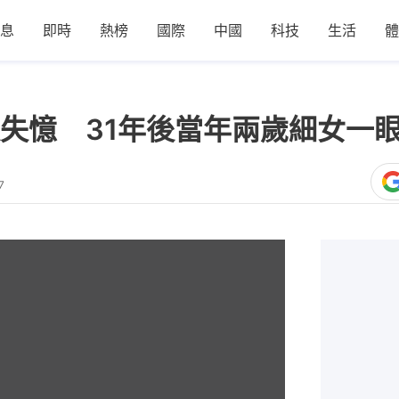
息
即時
熱榜
國際
中國
科技
生活
體
失憶 31年後當年兩歲細女一
7