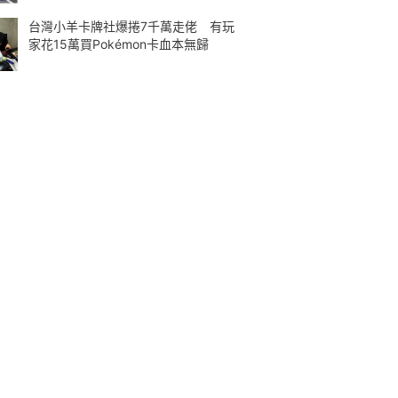
台灣小羊卡牌社爆捲7千萬走佬 有玩
家花15萬買Pokémon卡血本無歸