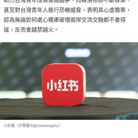
助力台灣青年成長發展圓夢，而賴清德卻不斷抹黑，
甚至對台灣青年人進行恐嚇威脅，表明其心虛膽寒，
認為無論如何處心積慮破壞兩岸交流交融都不會得
逞，反而會越禁越火。
小紅書（示意圖/X@xiaohongshu）