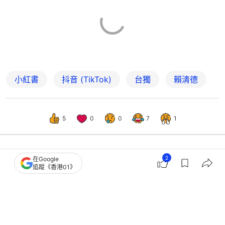
小紅書
抖音 (TikTok)
台獨
賴清德
5
0
0
7
1
2
在Google
中國
即時中國
追蹤《香港01》
台灣封禁小紅書一年 國台辦：民進黨
成｢民禁擋｣，必將自食惡果