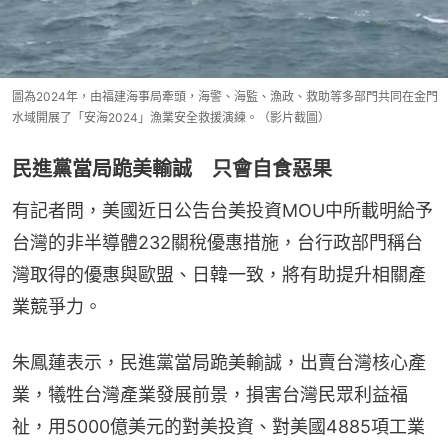
圖為2024年，由福建海事局牽頭，海警、海監、漁政、救助等多部門共同在金門
水域開展了「安海2024」漁業安全救援演練。（影片截圖）
民進黨當局跪美輸誠 只會自食惡果
有記者問，美國近日公告台美投資MOU中所載明給予
台灣的非半導體232關稅優惠措施，台行政部門稱台
灣取得的優惠與歐盟、日韓一致，將有助提升相關產
業競爭力。
朱鳳蓮表示，民進黨當局跪美輸誠，出賣台灣核心產
業，犧牲台灣產業發展前景，損害台灣民眾利益福
祉，用5000億美元的對美投資、對美國4885項工業