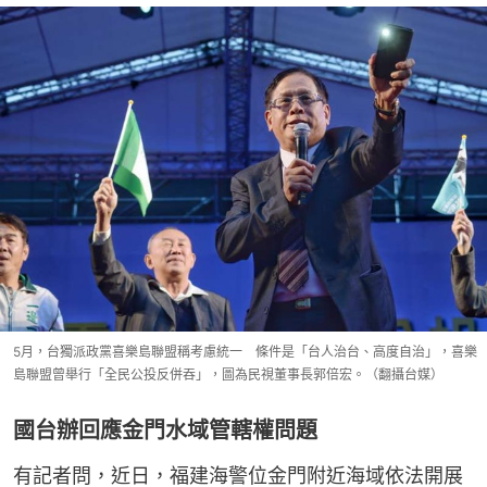
5月，台獨派政黨喜樂島聯盟稱考慮統一 條件是「台人治台、高度自治」，喜樂
島聯盟曾舉行「全民公投反併吞」，圖為民視董事長郭倍宏。（翻攝台媒）
國台辦回應金門水域管轄權問題
有記者問，近日，福建海警位金門附近海域依法開展