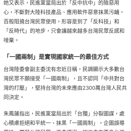
她又表示，民進黨當局出於「反中抗中」的險惡用
心，不斷對大陸科技產品、應用軟件惡意抹黑污衊，
百般阻撓台灣民眾使用，形容是到了「反科技」和
「反時代」的地步，只會讓越來越多台灣民眾反感和
唾棄。
「一國兩制」是實現國家統一的最佳方式
台灣陸委會副主委沈有忠近日稱，民調顯示大多數台
灣民眾不願接受「一國兩制」，且不認同「中共對台
灣的打壓」，堅持台灣的未來應由2300萬台灣人民共
同決定。
朱鳳蓮指出，民進黨當局出於「台獨」分裂圖謀，處
心積慮拒絕和平統一、抹黑「一國兩制」，企圖誤導