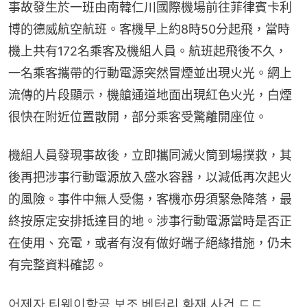
事故發生於一班由南韓仁川國際機場前往菲律賓卡利
博的德威航空航班。客機早上約8時50分起飛，當時
機上共有172名乘客及機組人員。航班起飛後不久，
一名乘客攜帶的行動電源突然冒煙並出現火光。網上
流傳的片段顯示，機艙通道地面出現紅色火光，白煙
很快在附近位置散開，部分乘客受驚離開座位。
機組人員發現事故後，立即攜同滅火筒到場撲救，其
後再把涉事行動電源放入盛水容器，以減低再次起火
的風險。事件中無人受傷，客機亦毋須緊急降落，最
終按原定安排抵達目的地。涉事行動電源當時是否正
在使用、充電，或者有沒有做好端子絕緣措施，仍未
有完整資料確認。
어제자 티웨이항공 보조 베터리 화재 사건 ㄷㄷ