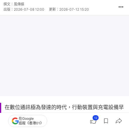
撰文：
風傳媒
出版：
2026-07-08 12:00
更新：
2026-07-12 15:20
在數位通訊極為發達的時代，行動裝置與充電設備早
已深入大眾日常，然而隱藏在便利背後的安全隱憂卻
12
在Google
追蹤《香港01》
不容忽視，近期日本發生多起與手機電池及行動電源