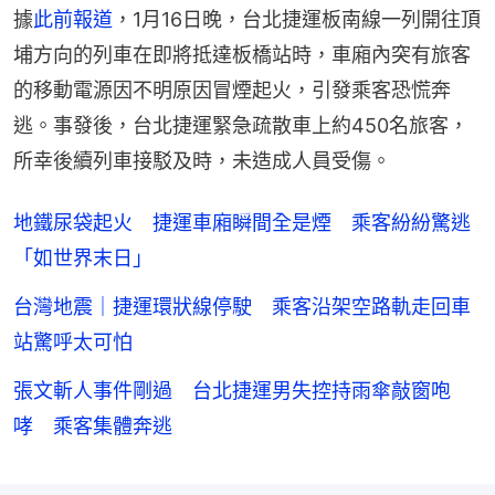
據
此前報道
，1月16日晚，​台北捷運板南線一列開往頂
埔方向的列車在即將抵達板橋站時，車廂內突有旅客
的移動電源因不明原因冒煙起火，引發乘客恐慌奔
逃。事發後，台北捷運緊急疏散車上約450名旅客，
所幸後續列車接駁及時，未造成人員受傷。
地鐵尿袋起火 捷運車廂瞬間全是煙 乘客紛紛驚逃
「如世界末日」
台灣地震｜捷運環狀線停駛 乘客沿架空路軌走回車
站驚呼太可怕
張文斬人事件剛過 台北捷運男失控持雨傘敲窗咆
哮 乘客集體奔逃