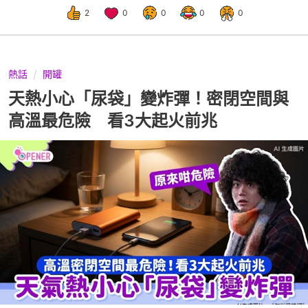
2
0
0
0
0
熱話
開罐
天熱小心「尿袋」變炸彈！密閉空間與
高溫最危險 看3大起火前兆