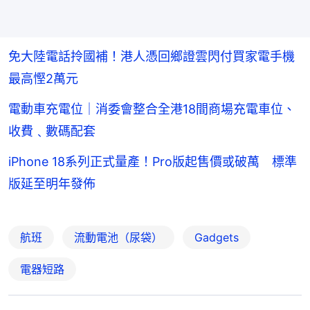
免大陸電話拎國補！港人憑回鄉證雲閃付買家電手機
最高慳2萬元
電動車充電位｜消委會整合全港18間商場充電車位、
收費﹑數碼配套
iPhone 18系列正式量產！Pro版起售價或破萬 標準
版延至明年發佈
航班
流動電池（尿袋）
Gadgets
電器短路