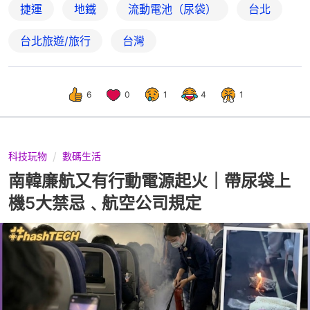
捷運
地鐵
流動電池（尿袋）
台北
台北旅遊/旅行
台灣
6
0
1
4
1
科技玩物
數碼生活
南韓廉航又有行動電源起火｜帶尿袋上
機5大禁忌﹑航空公司規定