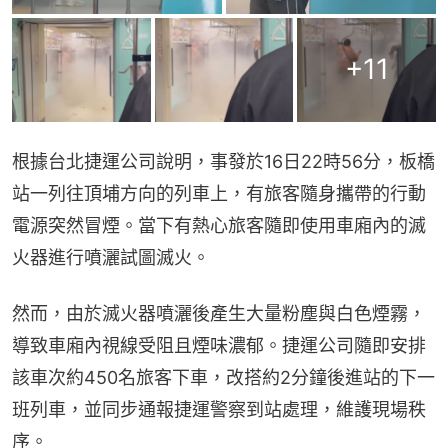
+
11
​根據台北捷運公司說明，事發於16日22時56分，板橋
站一列往頂埔方向的列車上，有旅客隨身攜帶的行動
電源突然冒煙。當下有熱心旅客隨即使用車廂內的滅
火器進行噴灑試圖滅火。
​然而，由於滅火器噴灑後產生大量粉塵與白色煙霧，
導致車廂內視線受阻且煙味濃郁。捷運公司隨即安排
該車次約450名旅客下車，改搭約2分鐘後進站的下一
班列車，並同步通報捷運警察到站處理，維護現場秩
序。