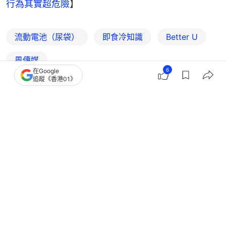
行為其實超危險
】
流動電池（尿袋）
即食冷知識
Better U
風傳媒
6
在Google
追蹤《香港01》
2
0
0
0
0
港聞
突發
黃大仙巴士乘客充電電池冒煙 57歲男
子腹傷送院 40名乘客疏散