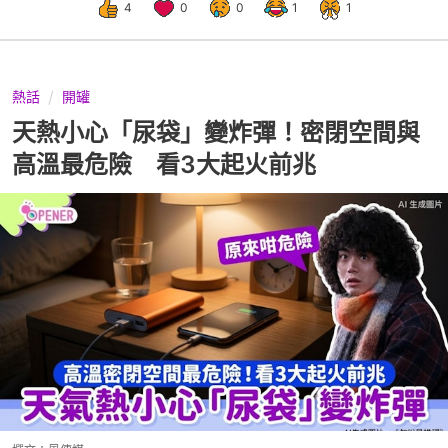
4
0
0
1
1
熱話
開罐
天熱小心「尿袋」變炸彈！密閉空間與
高溫最危險 看3大起火前兆