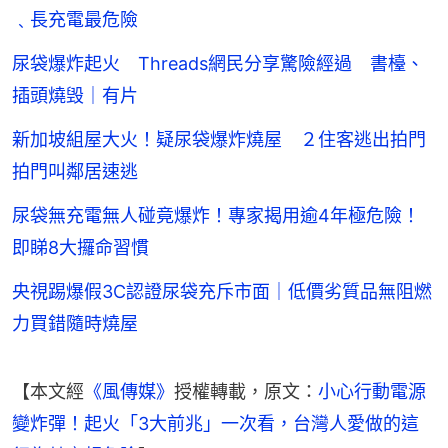
﹑長充電最危險
尿袋爆炸起火 Threads網民分享驚險經過 書檯、
插頭燒毁｜有片
新加坡組屋大火！疑尿袋爆炸燒屋 ２住客逃出拍門
拍門叫鄰居速逃
尿袋無充電無人碰竟爆炸！專家揭用逾4年極危險！
即睇8大攞命習慣
央視踢爆假3C認證尿袋充斥市面｜低價劣質品無阻燃
力買錯隨時燒屋
【本文經
《風傳媒》
授權轉載，原文：
小心行動電源
變炸彈！起火「3大前兆」一次看，台灣人愛做的這