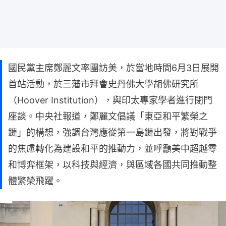
國民黨主席鄭麗文率團訪美，於當地時間6月3日展開
首站活動，於三藩市拜會史丹佛大學胡佛研究所
（Hoover Institution），與印太專家學者進行閉門
座談。中央社報道，鄭麗文倡議「東亞和平繁榮之
鏈」的構想，強調台灣應從第一島鏈出發，將對戰爭
的焦慮轉化為建設和平的推動力，並呼籲美中超越零
和博弈框架，以科技與經濟，與區域各國共同推動整
體繁榮飛躍。