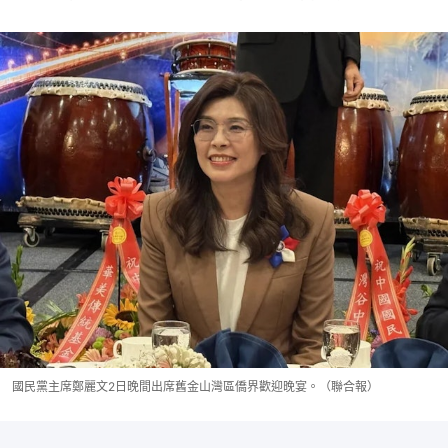
國民黨主席鄭麗文2日晚間出席舊金山灣區僑界歡迎晚宴。（聯合報）