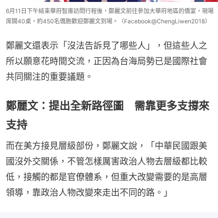
6月11日下午結束華府智庫訪問行程後，鄭麗文前往參加大華府地區的僑宴，現場
席開40桌，約450名僑胞歡迎鄭麗文到場。（Facebook@ChengLiwen2018）
鄭麗文還表示「沒法告訴見了哪些人」，但這些人之
所以願意花時間交流，正因為台海局勢已是國際社會
共同關注的重要議題。
鄭麗文：提出全新路徑圖 需靠更多支撐來
支持
而在美方接見層級部份，鄭麗文說，「中華民國跟美
國沒外交關係，不管怎樣厲害政治人物去層級都比較
低，接觸的都是官僚體系，但重大改變需要的是高層
領導，靠政治人物改變來走出不同的路。」