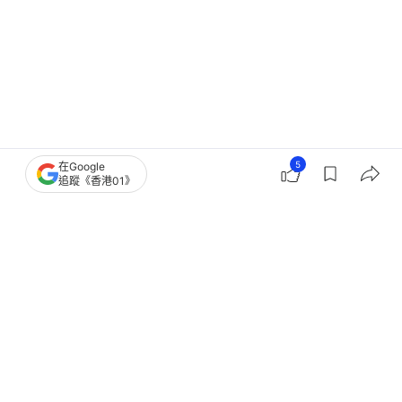
5
在Google
追蹤《香港01》
鄭麗文
中美關係
兩岸關係
國民黨
2
0
0
2
0