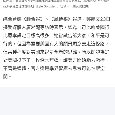
國民黨主席鄭麗文於台北時間6月4日與美國智庫國防重點（Defense Priorities）
亞洲事務主任戈德斯坦（Lyle Goldstein）會談。（國民黨提供）
綜合台媒《聯合報》、《風傳媒》報道，鄭麗文23日
接受媒體人唐湘龍專訪時表示，認為自己此趟美國行
比原本設定目標高很多。她嘗試告訴大家，和平是可
行的，但因為需要美國有大的願景願意去走這條路，
但某種程度對美國來說是全新的思維。所以她認為是
對美國投下了一枚深水炸彈，讓美方開始腦力激盪，
不管是媒體、官方還是學界智庫去思考可能性跟空
間。