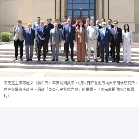
國民黨主席鄭麗文（前右五）率團訪問美國，6月3日拜會史丹福大學胡佛研究所，
並在與學者座談時，倡議「東亞和平繁榮之鏈」的構想。（國民黨提供聯合報圖
片）