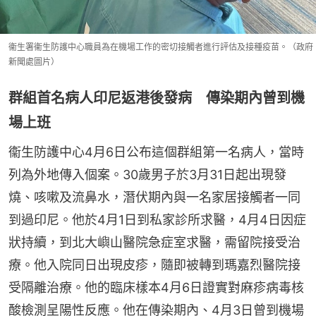
衞生署衞生防護中心職員為在機場工作的密切接觸者進行評估及接種疫苗。（政府
新聞處圖片）
群組首名病人印尼返港後發病 傳染期內曾到機
場上班
衞生防護中心4月6日公布這個群組第一名病人，當時
列為外地傳入個案。30歲男子於3月31日起出現發
燒、咳嗽及流鼻水，潛伏期內與一名家居接觸者一同
到過印尼。他於4月1日到私家診所求醫，4月4日因症
狀持續，到北大嶼山醫院急症室求醫，需留院接受治
療。他入院同日出現皮疹，隨即被轉到瑪嘉烈醫院接
受隔離治療。他的臨床樣本4月6日證實對麻疹病毒核
酸檢測呈陽性反應。他在傳染期內、4月3日曾到機場