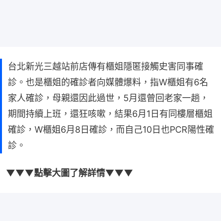
台北新光三越站前店傳有櫃姐隱匿接觸史害同事確
診。也是櫃姐的確診者向媒體爆料，指W櫃姐有6名
家人確診，母親還因此過世，5月還曾回老家一趟，
期間持續上班，還狂咳嗽，結果6月1日有同樓層櫃姐
確診，W櫃姐6月8日確診，而自己10日也PCR陽性確
診。
▼▼▼點擊大圖了解詳情▼▼▼