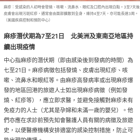
麻疹：受感染的人初時會發燒、咳嗽、流鼻水、眼紅及口腔內出現白點。3至7天後
皮膚會出現污斑紅疹，通常會由面部擴散到全身，維持4至7天，亦可能長達3周。
（美國疾病控制和預防中心）
麻疹潛伏期為7至21日 北美洲及東南亞地區持
續出現疫情
中心指麻疹的潛伏期（即由感染後到發病的時間）為
七至21日。麻疹病徵包括發燒、皮膚出現紅疹、咳
嗽、流鼻水和眼紅等。由麻疹高發病率或出現麻疹爆
發的地區回港的旅遊人士如出現麻疹病徵（例如發
燒、紅疹等），應立即求醫，並避免接觸對麻疹未有
免疫力的人士（尤其是孕婦和未滿一歲的嬰兒）。他
們亦應在求診前預先知會醫護人員有關的病徵及旅遊
史，以便醫療機構安排適當的感染控制措施，防止可