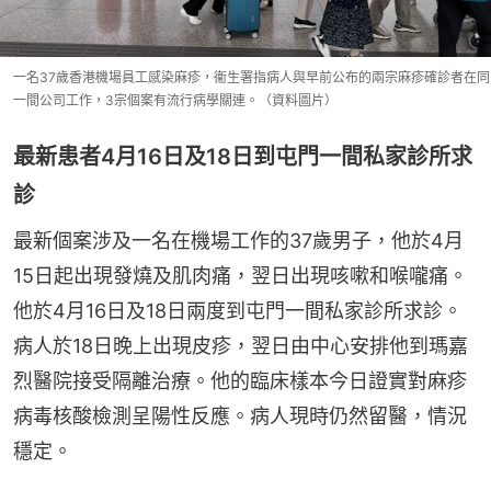
一名37歲香港機場員工感染麻疹，衞生署指病人與早前公布的兩宗麻疹確診者在同
一間公司工作，3宗個案有流行病學關連。（資料圖片）
最新患者4月16日及18日到屯門一間私家診所求
診
最新個案涉及一名在機場工作的37歲男子，他於4月
15日起出現發燒及肌肉痛，翌日出現咳嗽和喉嚨痛。
他於4月16日及18日兩度到屯門一間私家診所求診。
病人於18日晚上出現皮疹，翌日由中心安排他到瑪嘉
烈醫院接受隔離治療。他的臨床樣本今日證實對麻疹
病毒核酸檢測呈陽性反應。病人現時仍然留醫，情況
穩定。