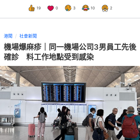
19
0
3
10
2
港聞
社會新聞
機場爆麻疹｜同一機場公司3男員工先後
確診 料工作地點受到感染