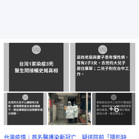
+
6
台灣疫情︱首名醫護染新冠亡 疑送院前「隱形缺