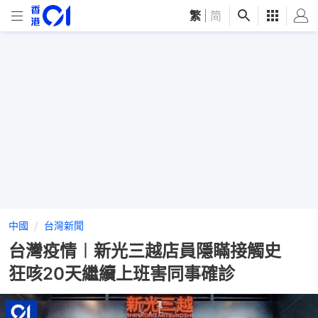
繁
|
简
中國
台灣新聞
台灣疫情︱新光三越店員隱瞞接觸史
狂咳20天繼續上班害同事確診