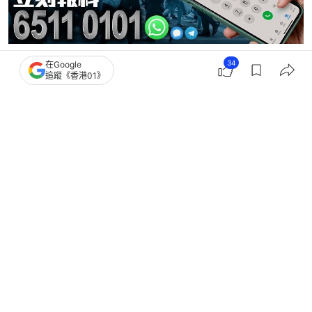
34
在Google
追蹤《香港01》
麻疹
2
0
0
0
0
港聞
社會新聞
麻疹｜31歲女機艙服務員中招 潛伏期
曾訪越南列外地輸入個案