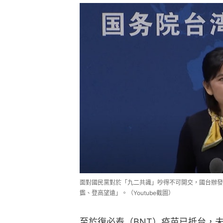
面對國民黨對於「九二共識」吵得不可開交，國台辦發
鑑、登高望遠」。（Youtube截圖）
至於復必泰（BNT）疫苗已抵台，