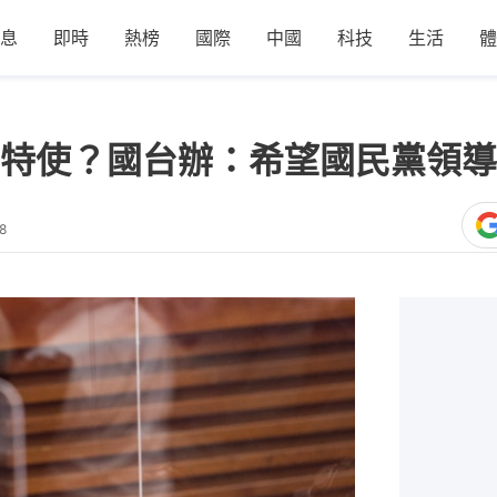
息
即時
熱榜
國際
中國
科技
生活
體
特使？國台辦：希望國民黨領導
8