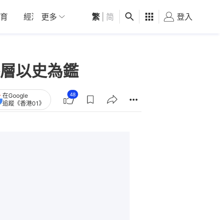
育
經濟
更多
01深圳
繁
觀點
|
简
健康
好食玩飛
登入
女
層以史為鑑
48
在Google
追蹤《香港01》