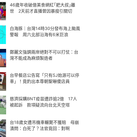
46歲年收破億美食網紅｢肥大叔｣離
世 2天前才直播曾因暴瘦引關切
白海豚｜台灣14時30分發布海上颱風
警報 周六北部沿海有6米巨浪
鄭麗文強調兩岸絕對不可以打仗：台
灣不能成為麻煩製造者
台早餐店公告寫「只有SJ始源可以停
車」！竟釣出本尊朝聖嚇傻店員
慈濟採購BNT疫苗遭詐逾2億 17人
被起訴 款項疑流向台北天空塔
台18歲女遭吊機車輾斃不獲賠 母崩
潰問：白死了？法官竟回：對啊