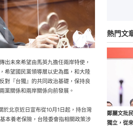
熱門文
傳出未來希望由馬英九擔任兩岸特使，
，希望國民黨領導層以史為鑑，和大陸
反對『台獨』的共同政治基礎，保持良
兩黨關係和兩岸關係向前發展。
關於北京近日宣布從10月1日起，持台灣
鄭麗文批
基本養老保險，台陸委會指相關政策涉
獨立，從