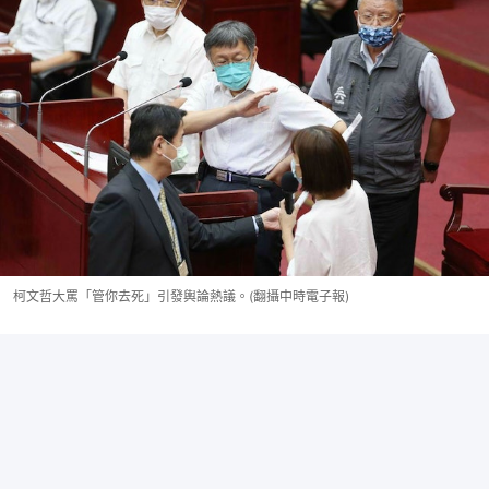
柯文哲大罵「管你去死」引發輿論熱議。(翻攝中時電子報)