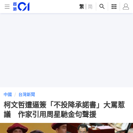
繁
|
简
中國
台灣新聞
柯文哲遭逼簽「不投降承諾書」大罵惹
議 作家引用周星馳金句聲援