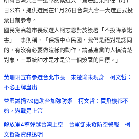
所有台灣九合一選舉的候選人「簽署結果將在11月11
日公布，提供選民在11月26日台灣九合一大選正式投
票日前參考。
國民黨高雄市長候選人柯志恩對於簽署「不投降承諾
書」一事則稱，「保護中華民國，我們是絕對是認同
的，有沒有必要做這樣的動作，請基進黨的人搞清楚
對象，三軍統帥才是才是第一個簽署的目標。」
黃珊珊宣布參選台北市長 宋楚瑜未現身 柯文哲：
不必王牌盡出
曹興誠捐7.9億助台加強防禦 柯文哲：買飛機都不
夠，避戰是上策
解放軍4導彈越台灣上空 台軍卻未發防空警報 柯
文哲籲資訊透明