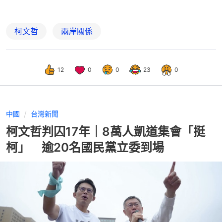
柯文哲
兩岸關係
12
0
0
23
0
中國
台灣新聞
柯文哲判囚17年｜8萬人凱道集會「挺
柯」 逾20名國民黨立委到場