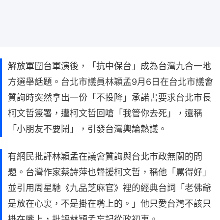
解放軍圍台軍演後，「抗中保台」成為台灣九合一地
方選舉話題。台北市議員林穎孟9月6日在台北市議會
質詢時突然拿出一份「不投降」承諾書要求台北市長
柯文哲簽署，遭柯文哲回嗆「我管你去死」，還稱
「小朋友不要鬧」，引發台灣輿論熱議。
有網民批評林穎孟在議會質詢與台北市政無關的問
題。台灣作家蔡詩萍也聲援柯文哲，稱他「罵得好」
並引用周星馳《九品芝麻官》裡的經典台詞「老佛爺
是放在心裏，不是掛在嘴上的。」他只愛台灣不該只
掛在嘴上，批評林穎孟忘記從政初衷。