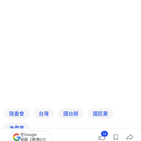
陸委會
台灣
國台辦
國民黨
漁農業
58
在Google
追蹤《香港01》