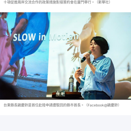
十項促進兩岸交流合作的政策措施對接簽約會在廈門舉行。（新華社）
台東縣長饒慶鈴是首位赴陸申請遭駁回的縣市首長。（Facebook@饒慶鈴）