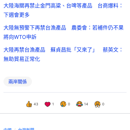
大陸海關再禁止金門高粱、台啤等產品 台商爆料：
下週會更多
大陸無預警下再禁台漁產品 農委會：若補件仍不果
將向WTO申訴
大陸再禁台漁產品 蘇貞昌批「又來了」 蔡英文：
無助貿易正常化
兩岸關係
43
1
0
14
0
中國
台灣新聞