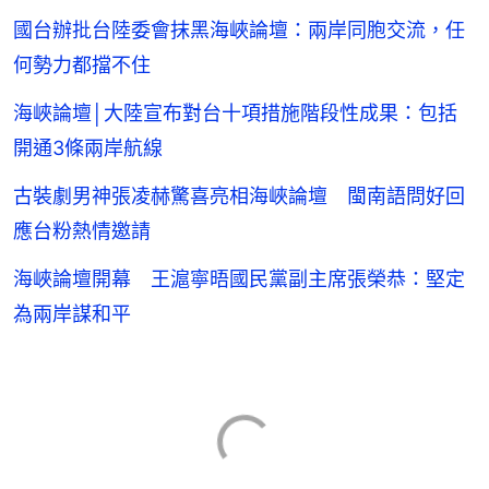
國台辦批台陸委會抹黑海峽論壇：兩岸同胞交流，任
何勢力都擋不住
海峽論壇│大陸宣布對台十項措施階段性成果：包括
開通3條兩岸航線
古裝劇男神張凌赫驚喜亮相海峽論壇 閩南語問好回
應台粉熱情邀請
海峽論壇開幕 王滬寧晤國民黨副主席張榮恭：堅定
為兩岸謀和平