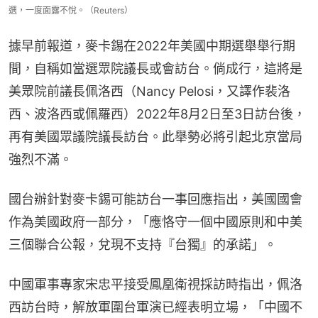
選，一度面露不悅。（Reuters）
據早前報道，麥卡錫在2022年美國中期選舉舉行期
間，自稱如當選眾院議長或會訪台。倘成行，這將是
美眾院前議長佩洛西（Nancy Pelosi，又譯作裴洛
西、波洛西或佩羅西）2022年8月2日至3日訪台後，
再有美國眾議院議長訪台。此舉勢必將引起北京當局
強烈不滿。
國台辦針對麥卡錫可能訪台一事回應指出，美國國會
作為美國政府一部分，「應恪守一個中國原則和中美
三個聯合公報，兌現不支持『台獨』的承諾」。
中國軍事專家宋忠平接受鳳凰衛視採訪時指出，佩洛
西訪台時，解放軍圍台軍演已經表明立場，「中國不