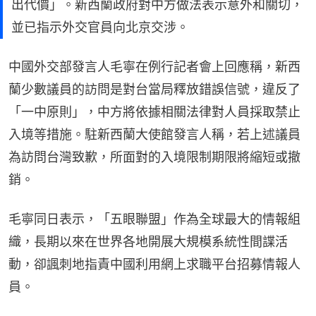
出代價」。新西蘭政府對中方做法表示意外和關切，
並已指示外交官員向北京交涉。
中國外交部發言人毛寧在例行記者會上回應稱，新西
蘭少數議員的訪問是對台當局釋放錯誤信號，違反了
「一中原則」，中方將依據相關法律對人員採取禁止
入境等措施。駐新西蘭大使館發言人稱，若上述議員
為訪問台灣致歉，所面對的入境限制期限將縮短或撤
銷。
毛寧同日表示，「五眼聯盟」作為全球最大的情報組
織，長期以來在世界各地開展大規模系統性間諜活
動，卻諷刺地指責中國利用網上求職平台招募情報人
員。