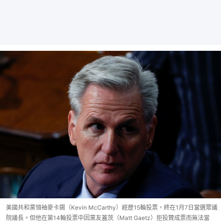
美國共和黨領袖麥卡錫（Kevin McCarthy）經歷15輪投票，終在1月7日當選眾議
院議長。但他在第14輪投票中因黨友蓋茨（Matt Gaetz）拒投贊成票而無法當