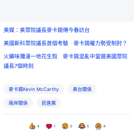
美媒：美眾院議長麥卡錫傳今春訪台
美國新科眾院議長首個考驗 麥卡錫權力勢受制肘？
火藥味彌漫一地花生殼 麥卡錫混亂中當選美國眾院
議長7個時刻
麥卡錫Kevin McCarthy
美台關係
兩岸關係
民進黨
4
1
0
5
4