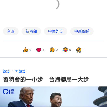
台灣
新西蘭
中國外交
中新關係
9
4
0
0
0
觀點
01觀點
習特會的一小步 台海變局一大步