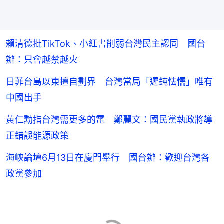
賴清德批TikTok、小紅書削弱台灣民主認同 國台
辦：只會越禁越火
日菲台島以東擅自劃界 台灣當局「遲鈍怯懦」唯有
中國出手
黃仁勳指台灣需更多的電 鄭麗文：國民黨執政將導
正錯誤能源政策
海峽論壇6月13日在廈門舉行 國台辦：歡迎台灣各
政黨參加