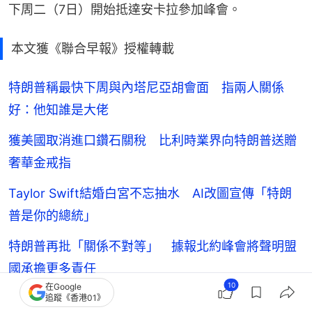
下周二（7日）開始抵達安卡拉參加峰會。
本文獲《聯合早報》授權轉載
特朗普稱最快下周與內塔尼亞胡會面 指兩人關係
好：他知誰是大佬
獲美國取消進口鑽石關稅 比利時業界向特朗普送贈
奢華金戒指
Taylor Swift結婚白宮不忘抽水 AI改圖宣傳「特朗
普是你的總統」
特朗普再批「關係不對等」 據報北約峰會將聲明盟
國承擔更多責任
10
在Google
追蹤《香港01》