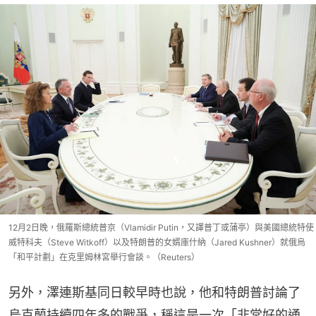
12月2日晚，俄羅斯總統普京（Vlamidir Putin，又譯普丁或蒲亭）與美國總統特使
威特科夫（Steve Witkoff）以及特朗普的女婿庫什納（Jared Kushner）就俄烏
「和平計劃」在克里姆林宮舉行會談。（Reuters）
另外，澤連斯基同日較早時也說，他和特朗普討論了
烏克蘭持續四年多的戰爭，稱這是一次「非常好的通