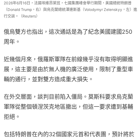
2026年6月16日，法國埃維昂萊班，七國集團峰會舉行期間，美國總統特朗普
（Donald Trump，右）與烏克蘭總統澤連斯基（Volodymyr Zelenskyy，左）進
行交談。（Reuters）
俄烏雙方也指出，這次通話是為了紀念美國建國250
周年。
近幾個月來，俄羅斯軍隊在前線幾乎沒有取得明顯進
展，這主要是由於無人機的廣泛使用，限制了重型車
輛的通行，並對雙方造成重大損失。
在外交層面，談判目前陷入僵局。莫斯科要求烏克蘭
軍隊從整個頓涅茨克地區撤出，但這一要求遭到基輔
拒絕。
包括特朗普在內的32個國家元首和代表團，預計將於