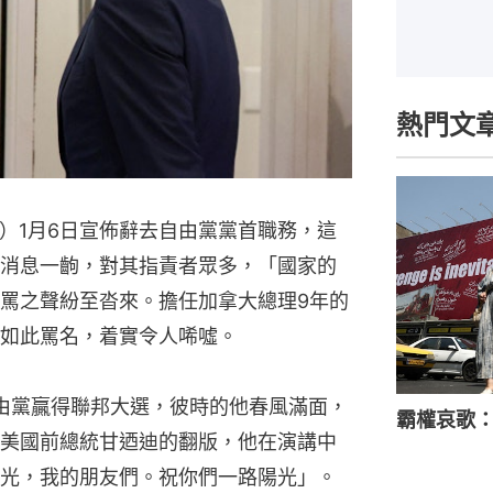
熱門文
deau）1月6日宣佈辭去自由黨黨首職務，這
消息一齣，對其指責者眾多，「國家的
罵之聲紛至沓來。擔任加拿大總理9年的
如此罵名，着實令人唏噓。
自由黨贏得聯邦大選，彼時的他春風滿面，
霸權哀歌
美國前總統甘迺迪的翻版，他在演講中
光，我的朋友們。祝你們一路陽光」。