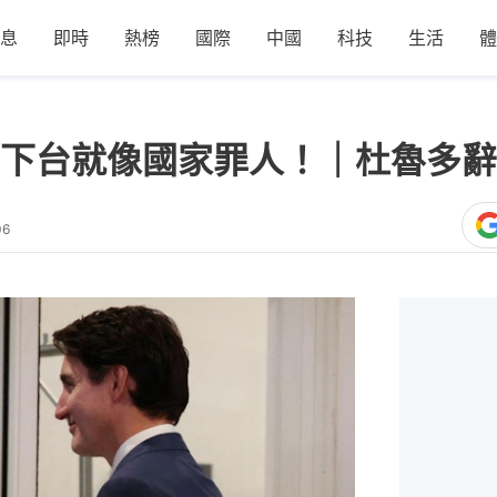
息
即時
熱榜
國際
中國
科技
生活
體
下台就像國家罪人！｜杜魯多辭
06