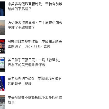
中美轟轟烈烈互相制裁 習特會前誰
給誰的下馬威？
方信雄談海峽危機・三｜原來伊朗戰
爭救了全球航商？
AI模型自主發動攻擊：中國開源勝美
國閉源？｜Jack Talk・去片
:04
美日聯手干預日元：一場「救盟友」
表象下的美元體系自保戰
毫無意外的TACO 美國國力再撐不
起的戰爭｜點經
中美AI競賽不應該被賦予太多的道德
敘事