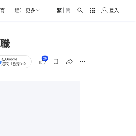
育
經濟
更多
01深圳
繁
觀點
|
简
健康
好食玩飛
登入
女
職
29
在Google
追蹤《香港01》