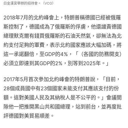
白金漢宮舉辦的招待會。（VCG）
2018年7月的北約峰會上，特朗普稱德國已經被俄羅
斯控制了，德國成為了俄羅斯的俘虜，他還譴責德國
總理默克爾有錢買俄羅斯的石油天然氣，卻無法為北
約支付足夠的軍費，表示北約國家應該大幅加碼，將
這一承諾翻倍，至GDP的4%，「（各國的防務開支）
必須立即達到其GDP的2%，別等到2025年。」
2017年5月首次參加北約峰會的特朗普說，「目前，
28個成員國中有23個國家未能支付其應該支付的份
額。這對美國人民及其納稅人是不公平的。」會議間
隙他一把推開黑山共和國總理，站到前台，並再度批
評德國對美貿易順差。