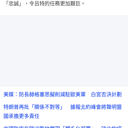
「忠誠」，令呂特的任務更加艱巨。
美媒：防長赫格塞思擬削減駐歐美軍 白宮否決計劃
特朗普再批「關係不對等」 據報北約峰會將聲明盟
國承擔更多責任