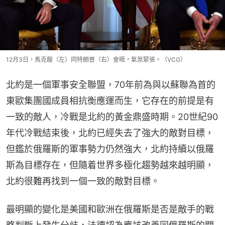
12月3日，馬克龍（左）同特朗普（右）會晤，氣氛緊張。（VCG）
北約是一個軍事安全聯盟，70年前為與以蘇聯為首的
東歐集團國成員相抗衡應運而生，它存在的前提是有
一致的敵人，冷戰是北約的黃金鼎盛時期。20世紀90
年代冷戰結束後，北約已經失去了強大的敵對目標，
但鑑於俄羅斯的軍事勢力仍然強大，北約持續以俄羅
斯為目標存在，但隨着世界多極化趨勢越來越明顯，
北約很難再找到一個一致的敵對目標。
最明顯的變化是美國和歐洲在俄羅斯是否是敵手的戰