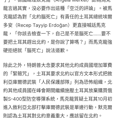
龍言過其實，沒必要作出這種「空泛的評論」。被馬
克龍認為對「北約腦死亡」有責任的土耳其總統埃爾
多安（Recep Tayyip Erdoğan）更直接喊話馬克
龍，「你該去檢查一下，自己是不是腦死亡……要不
要把土耳其趕出北約，是你說了算嗎？」而馬克龍強
硬拒絕就「腦死亡」說法道歉。
除此之外，特朗普大念要求其他北約成員國增加軍費
的「緊箍咒」，土耳其要求北約以官方文本形式把敘
利亞庫爾德武裝「人民保護部隊」列為恐怖組織，北
約其他成員國在峰會期間繼續施壓土耳其放棄購買俄
製S-400型防空導彈系統，馬克龍質疑土耳其10月初
進入敘利亞北部打擊庫爾德武裝是單邊行動，默克爾
則認為土耳其對北約意義重大，應該留在北約。