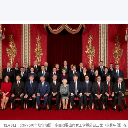
12月3日，北約70周年峰會期間，多國政要出席女王伊麗莎白二世（前排中間）在