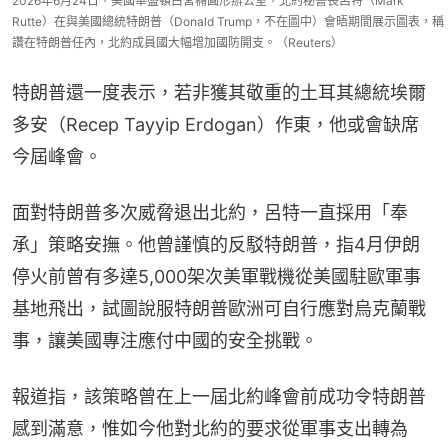
2026年6月24日，美國華盛頓白宮橢圓形辦公室，北約秘書長呂特（Mark
Rutte）在與美國總統特朗普（Donald Trump，不在圖中）會晤期間展示圖表，稱
讚在特朗普任內，北約成員國大幅增加國防開支。（Reuters）
特朗普還一度表示，若非獲其敬重的土耳其總統埃爾
多安（Recep Tayyip Erdogan）作東，他或會缺席
今屆峰會。
面對特朗普多次威脅退出北約，呂特一直採用「奉
承」策略安撫。他曾謹慎的反駁特朗普，指4月伊朗
停火前曾有多達5,000架次美軍戰機從美國駐歐軍事
基地飛出，試圖說服特朗普歐洲可自行應對烏克蘭戰
事，讓美國專注應付中國的安全挑戰。
報道指，該策略曾在上一屆北約峰會前成功令特朗普
感到滿意，惟如今他對北約的要求從軍事支出轉為