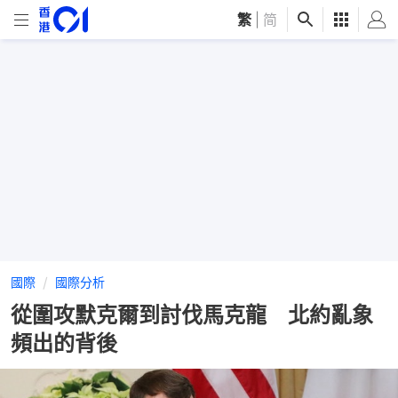
繁
|
简
國際
國際分析
從圍攻默克爾到討伐馬克龍 北約亂象
頻出的背後