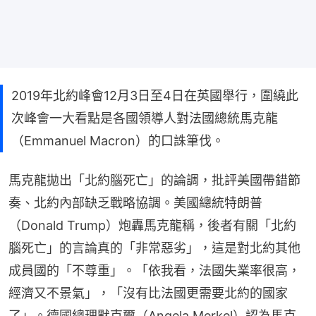
2019年北約峰會12月3日至4日在英國舉行，圍繞此
次峰會一大看點是各國領導人對法國總統馬克龍
（Emmanuel Macron）的口誅筆伐。
馬克龍拋出「北約腦死亡」的論調，批評美國帶錯節
奏、北約內部缺乏戰略協調。美國總統特朗普
（Donald Trump）炮轟馬克龍稱，後者有關「北約
腦死亡」的言論真的「非常惡劣」，這是對北約其他
成員國的「不尊重」。「依我看，法國失業率很高，
經濟又不景氣」，「沒有比法國更需要北約的國家
了」。德國總理默克爾（Angela Merkel）認為馬克