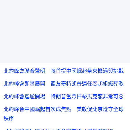
北約峰會聯合聲明 將首提中國崛起帶來機遇與挑戰
北約峰會即將展開 盟友憂特朗普連任奏起組織葬歌
北約峰會尷尬開場 特朗普當眾抨擊馬克龍非常可惡
北約峰會中國崛起首次成焦點 美敦促北京遵守全球
秩序