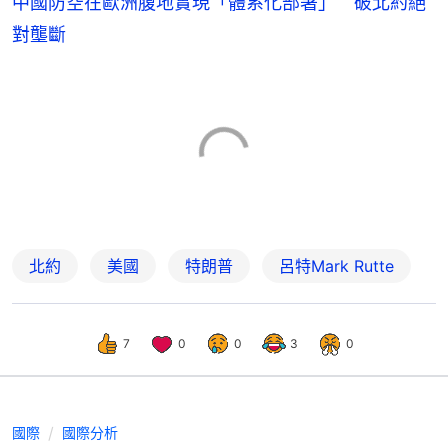
中國防空在歐洲腹地實現「體系化部署」 破北約絕
對壟斷
北約
美國
特朗普
呂特Mark Rutte
7
0
0
3
0
國際
國際分析