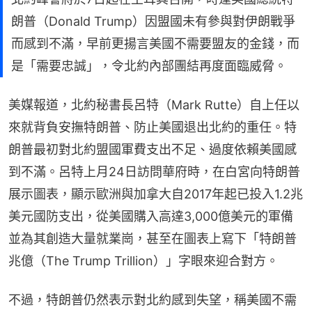
朗普（Donald Trump）因盟國未有參與對伊朗戰爭
而感到不滿，早前更揚言美國不需要盟友的金錢，而
是「需要忠誠」，令北約內部團結再度面臨威脅。
美媒報道，北約秘書長呂特（Mark Rutte）自上任以
來就背負安撫特朗普、防止美國退出北約的重任。特
朗普最初對北約盟國軍費支出不足、過度依賴美國感
到不滿。呂特上月24日訪問華府時，在白宮向特朗普
展示圖表，顯示歐洲與加拿大自2017年起已投入1.2兆
美元國防支出，從美國購入高達3,000億美元的軍備
並為其創造大量就業崗，甚至在圖表上寫下「特朗普
兆億（The Trump Trillion）」字眼來迎合對方。
不過，特朗普仍然表示對北約感到失望，稱美國不需