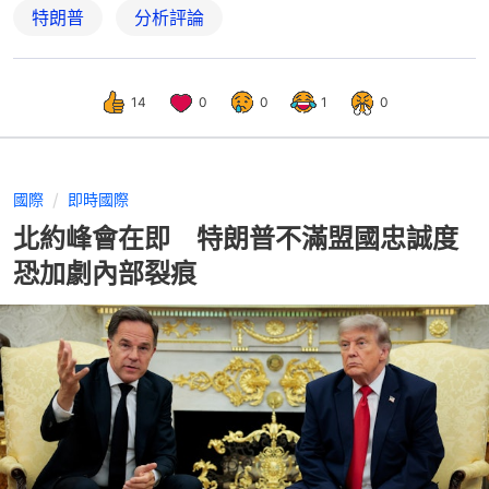
特朗普
分析評論
14
0
0
1
0
國際
即時國際
北約峰會在即 特朗普不滿盟國忠誠度
恐加劇內部裂痕