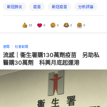
新冠肺炎
疫苗
新冠疫苗
分析評論
22
0
0
2
0
港聞
社會新聞
流感｜衞生署購130萬劑疫苗 另助私
醫購30萬劑 科興月底起運港