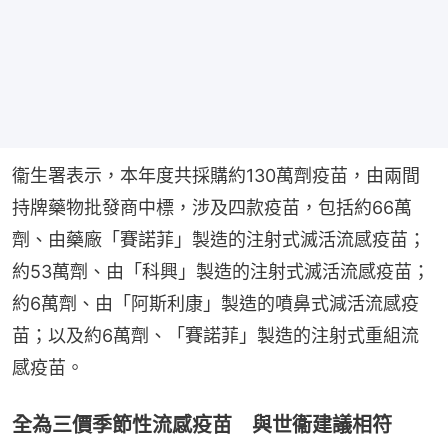
衞生署表示，本年度共採購約130萬劑疫苗，由兩間
持牌藥物批發商中標，涉及四款疫苗，包括約66萬
劑、由藥廠「賽諾菲」製造的注射式滅活流感疫苗；
約53萬劑、由「科興」製造的注射式滅活流感疫苗；
約6萬劑、由「阿斯利康」製造的噴鼻式減活流感疫
苗；以及約6萬劑、「賽諾菲」製造的注射式重組流
感疫苗。
全為三價季節性流感疫苗 與世衞建議相符