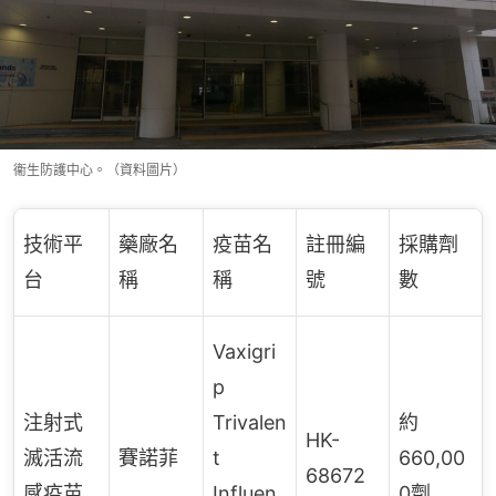
衞生防護中心。（資料圖片）
技術平
藥廠名
疫苗名
註冊編
採購劑
台
稱
稱
號
數
Vaxigri
p
注射式
Trivalen
約
HK-
滅活流
賽諾菲
t
660,00
68672
感疫苗
Influen
0劑