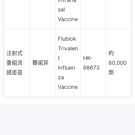
sal
Vaccine
Flublok
Trivalen
注射式
約
t
HK-
重組流
賽諾菲
60,000
Influen
68673
感疫苗
劑
za
Vaccine