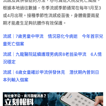
流感及其併發症的方法，亦可減低入院及死亡風險。
根據本地過往數據，冬季流感季節通常在每年1月至3
或4月出現。接種季節性流感疫苗後，身體需要兩星
期才能產生足夠抗體作有效保護。
流感｜7歲男童中甲流 情況惡化今病逝 今年首宗兒
童死亡個案
流感｜九龍醫院延續護理男病房8老翁染甲流 6人情
況穩定
流感｜6歲女童確診甲流併發休克 潛伏期內曾到日
本列輸入個案