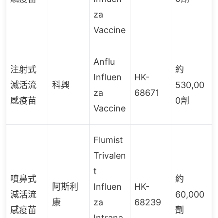
za
Vaccine
Anflu
注射式
約
Influen
HK-
滅活流
科興
530,00
za
68671
感疫苗
0劑
Vaccine
Flumist
Trivalen
t
噴鼻式
約
阿斯利
Influen
HK-
減活流
60,000
康
za
68239
感疫苗
劑
Intrana