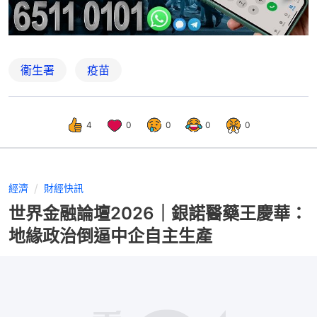
衞生署
疫苗
4
0
0
0
0
經濟
財經快訊
世界金融論壇2026｜銀諾醫藥王慶華：
地緣政治倒逼中企自主生產