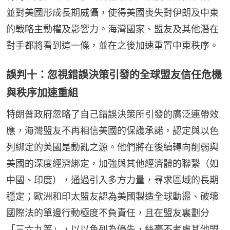
並對美國形成長期威懾，使得美國喪失對伊朗及中東
的戰略主動權及影響力。海灣國家、盟友及其他潛在
對手都將看到這一條，並在之後加速重置中東秩序。
誤判十：忽視錯誤決策引發的全球盟友信任危機
與秩序加速重組
特朗普政府忽略了自己錯誤決策所引發的廣泛連帶效
應，海灣盟友不再相信美國的保護承諾，認定與以色
列綁定的美國是動亂之源。他們將在後續轉向削弱與
美國的深度經濟綁定，加強與其他經濟體的聯繫（如
中國、印度），通過引入多方力量，尋求區域的長期
穩定；歐洲和印太盟友認為美國製造全球動盪、破壞
國際法的單邊行動極度不負責任，且在盟友裏劃分
「三六九等」，以以色列為優先，絲毫不考慮其他盟