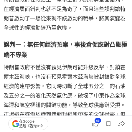
在經濟層面錯判也就不足為奇了，而且這些誤判讓特
朗普啟動了一場從來就不該啟動的戰爭，將其演變為
全球性的經濟動盪乃至危機。
誤判一：無任何經濟預案，事後倉促應對凸顯極
端不專業
特朗普政府不僅沒有預見伊朗可能升級反擊，封鎖霍
爾木茲海峽，也沒有預見霍爾木茲海峽被封鎖對全球
經濟的連帶影響。它同時切斷了全球五分之一的石油
及五分之一的液化天然氣供應，破壞了中東作為全球
海運和航空樞紐的關鍵功能，導致全球供應鏈受損。
市場還在逐漸認識到伊朗封鎖所帶來的全球衝擊，但
66
在Google
更讓各方感到震驚與憤怒的是，特朗普團隊在戰前沒
追蹤《香港01》