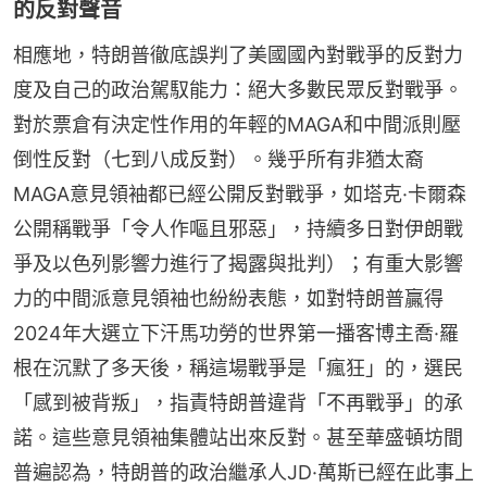
的反對聲音
相應地，特朗普徹底誤判了美國國內對戰爭的反對力
度及自己的政治駕馭能力：絕大多數民眾反對戰爭。
對於票倉有決定性作用的年輕的MAGA和中間派則壓
倒性反對（七到八成反對）。幾乎所有非猶太裔
MAGA意見領袖都已經公開反對戰爭，如塔克·卡爾森
公開稱戰爭「令人作嘔且邪惡」，持續多日對伊朗戰
爭及以色列影響力進行了揭露與批判）；有重大影響
力的中間派意見領袖也紛紛表態，如對特朗普贏得
2024年大選立下汗馬功勞的世界第一播客博主喬·羅
根在沉默了多天後，稱這場戰爭是「瘋狂」的，選民
「感到被背叛」，指責特朗普違背「不再戰爭」的承
諾。這些意見領袖集體站出來反對。甚至華盛頓坊間
普遍認為，特朗普的政治繼承人JD·萬斯已經在此事上