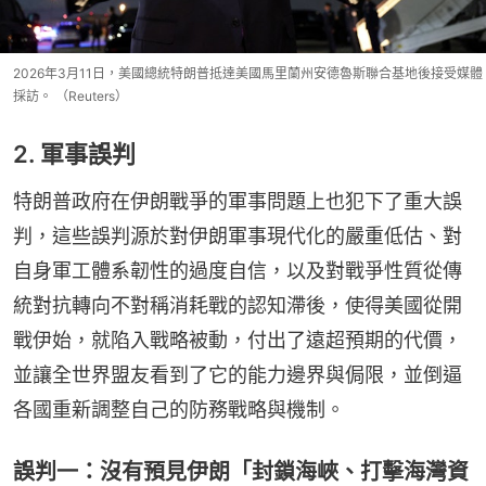
2026年3月11日，美國總統特朗普抵達美國馬里蘭州安德魯斯聯合基地後接受媒體
採訪。 （Reuters）
2. 軍事誤判
特朗普政府在伊朗戰爭的軍事問題上也犯下了重大誤
判，這些誤判源於對伊朗軍事現代化的嚴重低估、對
自身軍工體系韌性的過度自信，以及對戰爭性質從傳
統對抗轉向不對稱消耗戰的認知滯後，使得美國從開
戰伊始，就陷入戰略被動，付出了遠超預期的代價，
並讓全世界盟友看到了它的能力邊界與侷限，並倒逼
各國重新調整自己的防務戰略與機制。
誤判一：沒有預見伊朗「封鎖海峽、打擊海灣資