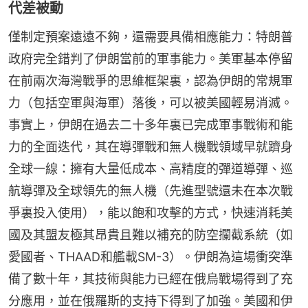
代差被動
僅制定預案遠遠不夠，還需要具備相應能力：特朗普
政府完全錯判了伊朗當前的軍事能力。美軍基本停留
在前兩次海灣戰爭的思維框架裏，認為伊朗的常規軍
力（包括空軍與海軍）落後，可以被美國輕易消滅。
事實上，伊朗在過去二十多年裏已完成軍事戰術和能
力的全面迭代，其在導彈戰和無人機戰領域早就躋身
全球一線：擁有大量低成本、高精度的彈道導彈、巡
航導彈及全球領先的無人機（先進型號還未在本次戰
爭裏投入使用），能以飽和攻擊的方式，快速消耗美
國及其盟友極其昂貴且難以補充的防空攔截系統（如
愛國者、THAAD和艦載SM-3）。伊朗為這場衝突準
備了數十年，其技術與能力已經在俄烏戰場得到了充
分應用，並在俄羅斯的支持下得到了加強。美國和伊