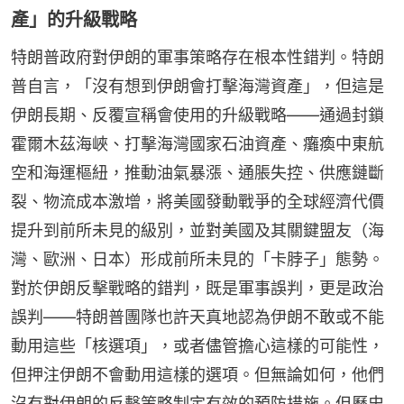
產」的升級戰略
特朗普政府對伊朗的軍事策略存在根本性錯判。特朗
普自言，「沒有想到伊朗會打擊海灣資產」，但這是
伊朗長期、反覆宣稱會使用的升級戰略——通過封鎖
霍爾木茲海峽、打擊海灣國家石油資產、癱瘓中東航
空和海運樞紐，推動油氣暴漲、通脹失控、供應鏈斷
裂、物流成本激增，將美國發動戰爭的全球經濟代價
提升到前所未見的級別，並對美國及其關鍵盟友（海
灣、歐洲、日本）形成前所未見的「卡脖子」態勢。
對於伊朗反擊戰略的錯判，既是軍事誤判，更是政治
誤判——特朗普團隊也許天真地認為伊朗不敢或不能
動用這些「核選項」，或者儘管擔心這樣的可能性，
但押注伊朗不會動用這樣的選項。但無論如何，他們
沒有對伊朗的反擊策略制定有效的預防措施。但歷史