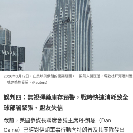
2026年3月12日，在美以與伊朗的衝突期間，一架無人機墜落，導致杜拜河港附近
一棟建築物受損。(Reuters)
誤判四：無視彈藥庫存預警，戰時快速消耗致全
球部署緊張、盟友失信
戰前，美國參謀長聯席會議主席丹·凱恩（Dan 
Caine）已經對伊朗軍事行動向特朗普及其團隊發出