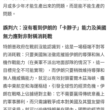
月或多少年才能生產出來的問題，而是能不能生產的
問題。
誤判六：沒有看到伊朗的「卡脖子」能力及美國
無力應對非對稱消耗戰
特朗普政府在戰前沒能認識到，這是一場極端不對等
的消耗戰：只要美國無法徹底摧毀伊朗的導彈和無人
機作戰能力（在美軍不派出地面部隊的情況下，這一
目標完全不可能實現），而伊朗只要稍微維持導彈和
無人機威懾能力，就足以有效封鎖霍爾木茲海峽、癱
瘓中東航空和海運樞紐，引發全球性的經濟危機。伊
朗在戰略上佔據絕對主動：它不需要贏得傳統意義上
的軍事勝利，而只需讓戰爭成本對美國及其盟友變得
不可承受，就可以迫使特朗普在國內、國際的經濟與