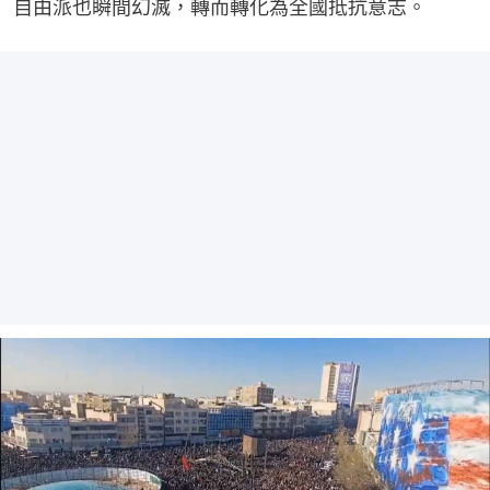
自由派也瞬間幻滅，轉而轉化為全國抵抗意志。