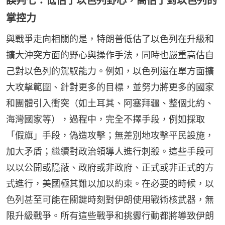
誤判七：低估了以色列野心，高估了對以色列的
掌控力
與戰爭走向相關的是，特朗普低估了以色列在升級和
擴大沖突方面的野心與操作手法，同時也嚴重高估自
己對以色列的駕馭能力。例如，以色列還在單方面擴
大攻擊範圍、針對更多的目標，並努力將更多的國家
和團體引入衝突（如土耳其、阿塞拜疆、整個北約、
海灣國家等），過程中，完全不擇手段，例如採取
「假旗」手段，偽造攻擊；無差別地攻擊平民設施，
加大矛盾；繼續對政治領導人進行刺殺。這些手段可
以以公開或隱蔽、政府或非政府、正式或非正式的方
式進行，美國極其難以加以約束。在必要的時候，以
色列甚至可能在關鍵時刻對伊朗使用戰術核武器，無
限升級戰爭。所有這些戰爭和挑釁行動都將導致伊朗