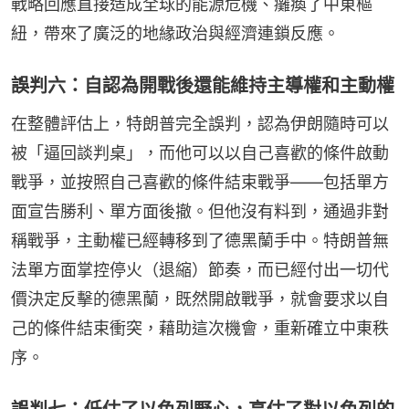
戰略回應直接造成全球的能源危機、癱瘓了中東樞
紐，帶來了廣泛的地緣政治與經濟連鎖反應。
誤判六：自認為開戰後還能維持主導權和主動權
在整體評估上，特朗普完全誤判，認為伊朗隨時可以
被「逼回談判桌」，而他可以以自己喜歡的條件啟動
戰爭，並按照自己喜歡的條件結束戰爭——包括單方
面宣告勝利、單方面後撤。但他沒有料到，通過非對
稱戰爭，主動權已經轉移到了德黑蘭手中。特朗普無
法單方面掌控停火（退縮）節奏，而已經付出一切代
價決定反擊的德黑蘭，既然開啟戰爭，就會要求以自
己的條件結束衝突，藉助這次機會，重新確立中東秩
序。