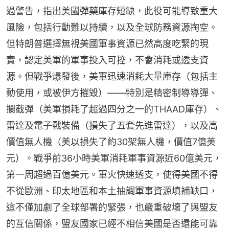
過警告，指出美國彈藥庫存短缺，此役可能導致重大
風險，包括行動難以持續，以及全球防務資源掏空。
但特朗普選擇無視美國軍事資源已然高度吃緊的現
實，認定美軍的軍事投入可控，不會消耗或透支資
源。但戰爭爆發後，美軍迅速消耗大量庫存（包括主
動使用，或被伊方摧毀）——特別是精密制導導彈、
攔截彈（美軍損耗了超過四分之一的THAAD庫存）、
雷達及電子戰裝備（損失了五套先進雷達），以及高
價值無人機（美以損失了約30架無人機，價值7億美
元）。戰爭前36小時美軍消耗軍事資源近60億美元，
第一周超過百億美元。軍火快速透支，使得美國不得
不從歐洲、印太地區和本土抽調軍事資源填補缺口，
這不僅加劇了全球部署的緊張，也嚴重破壞了與盟友
的互信關係，盟友國家已經不相信美國是否還能可靠