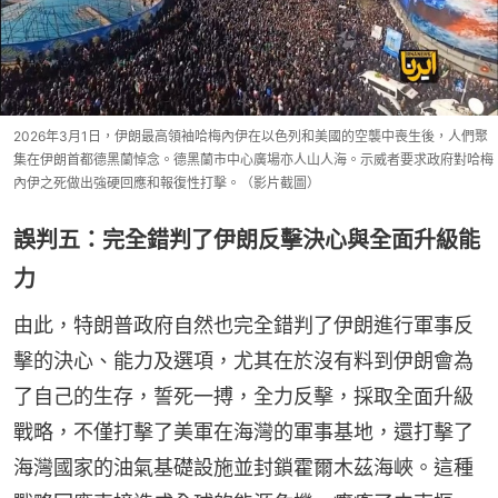
2026年3月1日，伊朗最高領袖哈梅內伊在以色列和美國的空襲中喪生後，人們聚
集在伊朗首都德黑蘭悼念。德黑蘭市中心廣場亦人山人海。示威者要求政府對哈梅
內伊之死做出強硬回應和報復性打擊。（影片截圖）
誤判五：完全錯判了伊朗反擊決心與全面升級能
力
由此，特朗普政府自然也完全錯判了伊朗進行軍事反
擊的決心、能力及選項，尤其在於沒有料到伊朗會為
了自己的生存，誓死一搏，全力反擊，採取全面升級
戰略，不僅打擊了美軍在海灣的軍事基地，還打擊了
海灣國家的油氣基礎設施並封鎖霍爾木茲海峽。這種