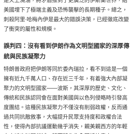
是火上澆油，將矛盾推到了更廣泛的伊斯蘭世界，給
美國埋下了極端主義及恐怖襲擊的長期種子。總之，
刺殺阿里·哈梅內伊是最大的錯誤決策，已經徹底改變
了衝突的屬性和規模。
誤判四：沒有看到伊朗作為文明型國家的深厚傳
統與民族凝聚力
特朗普政府把伊朗等同於委內瑞拉，看不到這是一個
擁有近九千萬人口、存在近三千年，有着強大內部凝
聚力的文明型國家——波斯，其深厚的歷史、文化、
傳統和民族認同會在面對美國與以色列侵略時引發高
度團結。這種民族凝聚力不僅沒有削弱政權，反而通
過共同抗敵敘事，大幅提升民眾支持度和政權合法
性，使得內部抗議運動幾乎消失，親美親西方的年輕