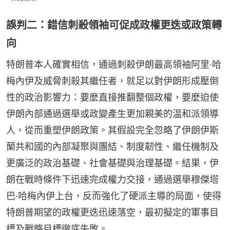
誤判二：錯信刺殺領袖可促成政權更迭或政策轉
向
特朗普本人確實相信，通過刺殺伊朗最高領袖阿里·哈
梅內伊及威脅刺殺其繼任者，就足以對伊朗形成壓倒
性的政治影響力：要麼直接推翻整個政權，要麼迫使
伊朗內部通過選舉或政變產生更加親美的温和派領導
人，從而重塑伊朗政策。其假設完全忽略了伊朗伊斯
蘭共和國的內部凝聚與團結、制度韌性、繼任機制及
更廣泛的政治基礎、社會基礎與治理基礎。結果，伊
朗在戰時條件下迅速完成權力交接，通過選舉穆傑塔
巴·哈梅內伊上台，反而強化了硬派主導的局面，使得
特朗普期望的政權更迭迅速落空，最初擬定的軍事目
標及戰略目標徹底失敗。