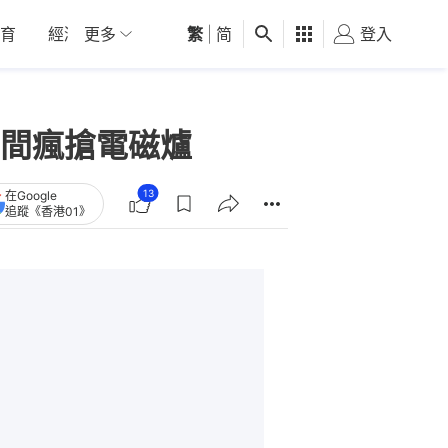
育
經濟
更多
01深圳
繁
觀點
|
简
健康
好食玩飛
登入
女
間瘋搶電磁爐
13
在Google
追蹤《香港01》