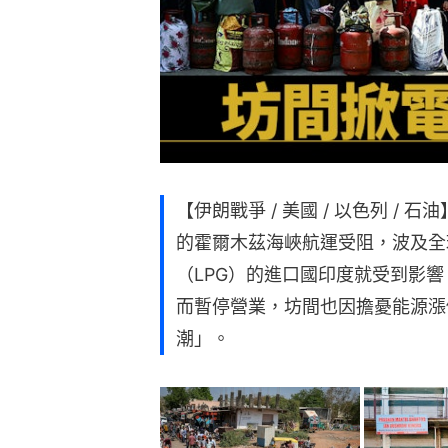
【伊朗戰爭 / 美國 / 以色列 /
的霍爾木茲海峽航運受阻，波及全
（LPG）的進口國印度就受到影
而暫停營業，坊間也因擔憂能源漲
潮」。