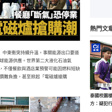
熱門文
 石油】中東衝突持續升溫，事關能源出口要道
球能源供應。世界第二大液化石油氣
響，不僅餐飲與酒店業預警可能因燃料短缺
價難負擔，甚至掀起「電磁爐搶購
泰國校園槍
方：疑犯