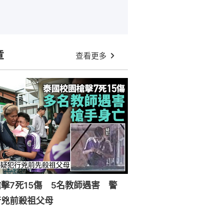
章
查看更多
擊7死15傷 5名教師遇害 警
行兇前殺祖父母