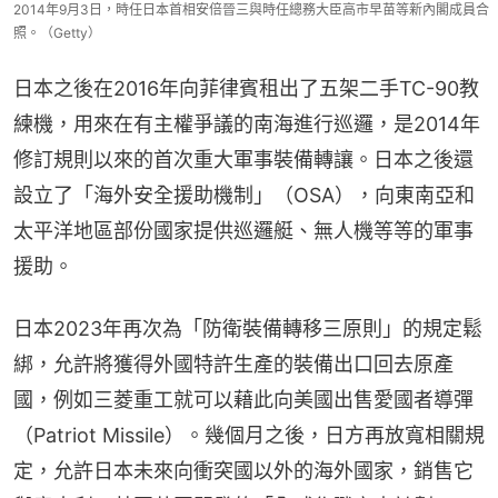
2014年9月3日，時任日本首相安倍晉三與時任總務大臣高市早苗等新內閣成員合
照。（Getty）
日本之後在2016年向菲律賓租出了五架二手TC-90教
練機，用來在有主權爭議的南海進行巡邏，是2014年
修訂規則以來的首次重大軍事裝備轉讓。日本之後還
設立了「海外安全援助機制」（OSA），向東南亞和
太平洋地區部份國家提供巡邏艇、無人機等等的軍事
援助。
日本2023年再次為「防衛裝備轉移三原則」的規定鬆
綁，允許將獲得外國特許生產的裝備出口回去原產
國，例如三菱重工就可以藉此向美國出售愛國者導彈
（Patriot Missile）。幾個月之後，日方再放寬相關規
定，允許日本未來向衝突國以外的海外國家，銷售它