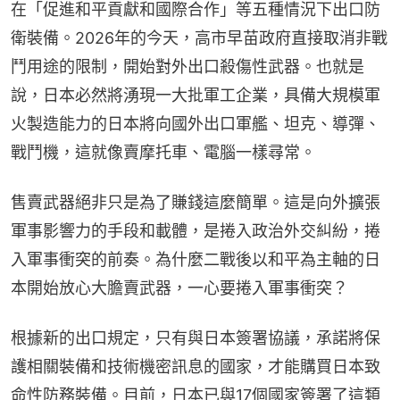
在「促進和平貢獻和國際合作」等五種情況下出口防
衛裝備。2026年的今天，高市早苗政府直接取消非戰
鬥用途的限制，開始對外出口殺傷性武器。也就是
說，日本必然將湧現一大批軍工企業，具備大規模軍
火製造能力的日本將向國外出口軍艦、坦克、導彈、
戰鬥機，這就像賣摩托車、電腦一樣尋常。
售賣武器絕非只是為了賺錢這麼簡單。這是向外擴張
軍事影響力的手段和載體，是捲入政治外交糾紛，捲
入軍事衝突的前奏。為什麼二戰後以和平為主軸的日
本開始放心大膽賣武器，一心要捲入軍事衝突？
根據新的出口規定，只有與日本簽署協議，承諾將保
護相關裝備和技術機密訊息的國家，才能購買日本致
命性防務裝備。目前，日本已與17個國家簽署了這類