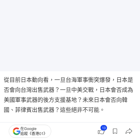
從目前日本動向看，一旦台海軍事衝突爆發，日本是
否會向台灣出售武器？一旦中美交戰，日本會否成為
美國軍事武器的後方支援基地？未來日本會否向韓
國、菲律賓出售武器？這些絕非不可能。
擁有大規模製造殺傷性武器的能力和出口許可，就相
13
在Google
追蹤《香港01》
當於具備了輸出戰爭和參與戰爭的能力，距離隨時挑