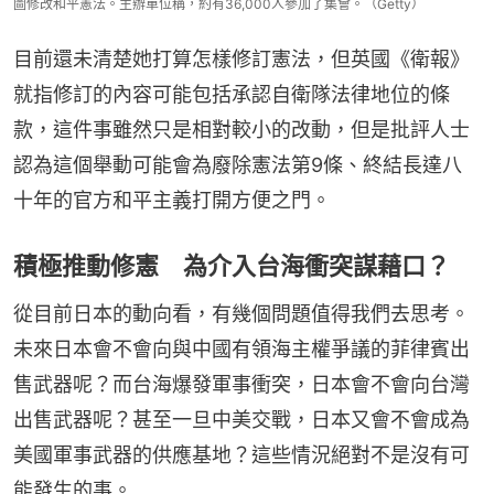
圖修改和平憲法。主辦單位稱，約有36,000人參加了集會。（Getty）
目前還未清楚她打算怎樣修訂憲法，但英國《衛報》
就指修訂的內容可能包括承認自衛隊法律地位的條
款，這件事雖然只是相對較小的改動，但是批評人士
認為這個舉動可能會為廢除憲法第9條、終結長達八
十年的官方和平主義打開方便之門。
積極推動修憲 為介入台海衝突謀藉口？
從目前日本的動向看，有幾個問題值得我們去思考。
未來日本會不會向與中國有領海主權爭議的菲律賓出
售武器呢？而台海爆發軍事衝突，日本會不會向台灣
出售武器呢？甚至一旦中美交戰，日本又會不會成為
美國軍事武器的供應基地？這些情況絕對不是沒有可
能發生的事。