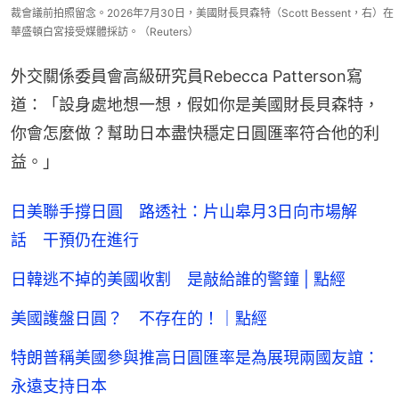
裁會議前拍照留念。2026年7月30日，美國財長貝森特（Scott Bessent，右）在
華盛頓白宮接受媒體採訪。（Reuters）
外交關係委員會高級研究員Rebecca Patterson寫
道：「設身處地想一想，假如你是美國財長貝森特，
你會怎麼做？幫助日本盡快穩定日圓匯率符合他的利
益。」
日美聯手撐日圓 路透社：片山皋月3日向市場解
話 干預仍在進行
日韓逃不掉的美國收割 是敲給誰的警鐘 | 點經
美國護盤日圓？ 不存在的！｜點經
特朗普稱美國參與推高日圓匯率是為展現兩國友誼：
永遠支持日本