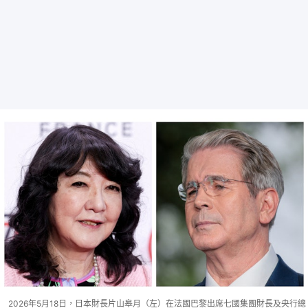
2026年5月18日，日本財長片山皋月（左）在法國巴黎出席七國集團財長及央行總