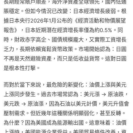
長期經常賬戶順差，海外淨資產全球領先，國內低通
脹穩定。但如今情況已改變：日本經濟增長疲弱。根
據日本央行2026年1月公布的《經濟活動和物價展望
報告》，日本近期潛在經濟增長率僅為約0.5%。同
時，財政赤字高企、國債規模龐大，又實際工資增長
乏力，長期依賴寬鬆貨幣政策。市場開始認為：日圓
不再是天然避險資產，而只是低收益貨幣。這對日圓
是根本性打擊。
而對於當下來說，最危險的新變化：油價上漲與美元
上漲同步發生。過去市場常認為：美元漲 → 原油跌，
美元跌 → 原油漲，因為石油以美元計價，美元升值會
壓制需求。但近幾年這種關係明顯弱化，甚至反轉。
為什麼？因為美國成為能源輸出國。這意味着：油價
上漲時，美國能源企業受益。美國貿易條件改善，資