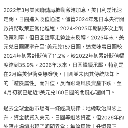
2022年3月美國聯儲局啟動激進加息，美日利差迅速
走闊，日圓進入貶值通道。儘管2024年起日本央行開
啟貨幣政策正常化進程，2024-2025年期間多次上調
政策利率，但日圓匯率走勢並未反轉。2025年末，美
元兑日圓匯率升至1美元兑157日圓，這意味着日圓較
2024年初累計貶值了11.2%，較2022年初累計貶值幅
度達到35.9%。2026年以來，日圓繼續承壓，特別是
在2月底美伊衝突爆發後，日圓並未因其傳統認知上
的「避險屬性」而升值，反而跟隨風險資產下跌，至
4月初就已逼近1美元兑160日圓的關鍵心理關口。
過去全球金融市場有一條經典規律：地緣政治風險上
升，資金就買入美元、日圓等避險資產，但2026年的
外匯市場卻出現了明顯異常：無論風險上升還是下