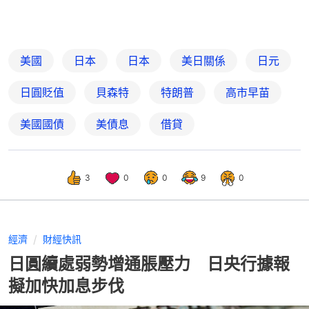
美國
日本
日本
美日關係
日元
日圓貶值
貝森特
特朗普
高市早苗
美國國債
美債息
借貸
3
0
0
9
0
經濟
財經快訊
日圓續處弱勢增通脹壓力 日央行據報
擬加快加息步伐