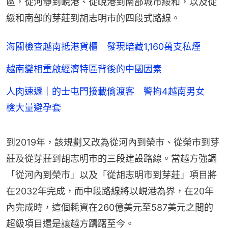
區，從河靜到峴港、從峴港到南部城市綏和，以及從
綏和南部的芽莊到胡志明市的四段式路線。
海關檢查越南抵港貨櫃 發現暗藏1,160萬支私煙
越南變相重啟經濟特區背後的中國因素
人肉速遞｜的士屯門接載偷渡客 警拘4越南男女
檢大量避孕套
到2019年，該規劃又改為從河內到榮市、從榮市到芽
莊及從芽莊到胡志明市的三段建設路線。當越方強調
「從河內到榮市」以及「從胡志明市到芽莊」項目將
在2032年完成，而中段路線將以峴港為界，在20年
內完成時，這個耗資在260億美元至587美元之間的
超級項目還是讓越方躊躇至今。