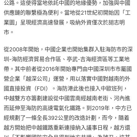
公路。這使得當地依託中國的地緣優勢，加強與中國
供應鏈的聯繫極為便利。當地從21世紀初開始因「工
業園」呈現經濟高速發展，吸納外資僅次於胡志明
市。
從2008年開始，中國企業也開始集群入駐海防市的深
圳-海防經濟貿易合作區、亭武-吉海經濟區等工業地
帶。其中前者從2016年開始專門由中國深圳市市屬國
營企業「越深公司」運營，用以落實中國對越南的外
國直接投資（FDI）。海防港此後也接入中歐班列，
中越雙方亦籌劃建設從中國雲南經越南老街、河內進
而延伸至海防的高速電氣化鐵路。到2019年，中方已
經規劃了一條全長392公里的改造計劃，而今，隨着
越方開始把中越鐵路重新連接納入議事日程，越方還