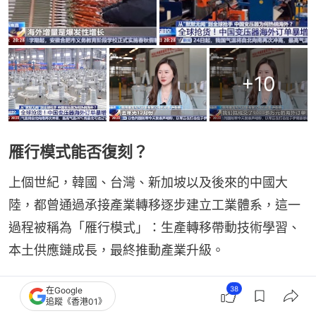
+
10
雁行模式能否復刻？
上個世紀，韓國、台灣、新加坡以及後來的中國大
陸，都曾通過承接產業轉移逐步建立工業體系，這一
過程被稱為「雁行模式」：生產轉移帶動技術學習、
本土供應鏈成長，最終推動產業升級。
新加坡尤索夫伊薩東南亞研究院資深研究員黎洪和受
38
在Google
追蹤《香港01》
訪時研判，和當年相比，今天的越南乃至東南亞面對