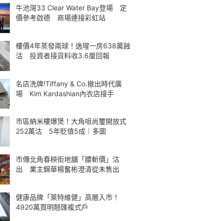
牛池灣33 Clear Water Bay登場 定
價參考啟德 商場連接彩虹站
樓價4年蒸發兩球！逸瑆一房638萬蝕
沽 投資者接貨料收3.6厘回報
名店洗牌!Tiffany & Co.撤出時代廣
場 Kim Kardashian內衣店接手
市區納米樓爆煲！大角咀尚璽開放式
252萬沽 5年貶值5成｜多圖
市傳北角春秧街地舖「腰斬價」沽
出 業主錦華楊奮彬澄清從未售出
健康品牌「萊特維健」高層入市！
4920萬買明翹匯複式戶