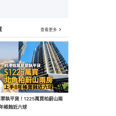
章
查看更多
翠執平貨！1225萬買柏蔚山兩
年帳蝕近六球