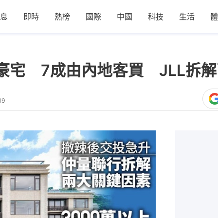
息
即時
熱榜
國際
中國
科技
生活
體
上豪宅 7成由內地客買 JLL拆
19