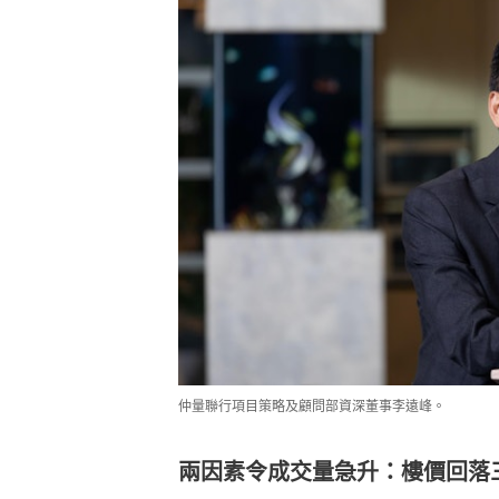
仲量聯行項目策略及顧問部資深董事李遠峰。
兩因素令成交量急升：樓價回落