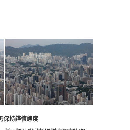
仍保持謹慎態度