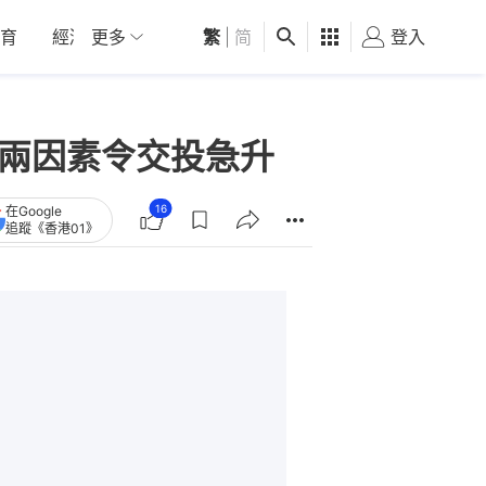
育
經濟
更多
01深圳
繁
觀點
|
简
健康
好食玩飛
登入
女
解兩因素令交投急升
16
在Google
追蹤《香港01》