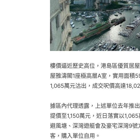
樓價逼近歷史高位，港島區優質居屋
屋雅濤閣1座極高層A室，實用面積5
1,065萬元沽出，成交呎價高達18
據區內代理透露，上述單位去年推出放
提價至1,150萬元，近日落實以1,
避風塘、深灣遊艇會及豪宅深灣9號
客，購入單位自用。