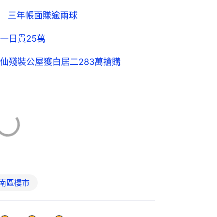
南區樓市
0
0
2
家2200萬買愉景灣海景洋房 