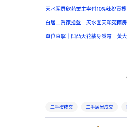
二手樓成交
二手居屋成交
6
0
經濟
地產樓市
睇中近廣場及碼頭 用