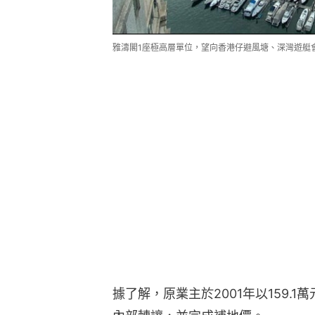
雅濤閣1座極高層單位，望向香港仔避風塘、深灣遊艇
據了解，原業主於2001年以159.1