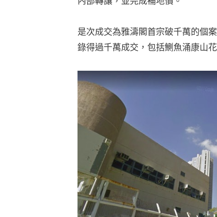
內部轉讓，並完成補地價。
是次成交為雅濤閣首宗破千萬的個案
錄得過千萬成交，包括鰂魚涌康山花