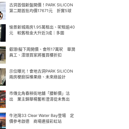
古洞首個新盤開價！PARK SILICON
第二期首批均價17671元 折實5球
愉景新城兩房1.95萬租出、呎租逾40
元 較舊租金大升近3成｜多圖
叡璟I擬下周開價、會所17萬呎 華潤
員工、澐璟買家將獲買樓折扣
示位曝光！會地古洞PARK SILICON
兩房梗廚採榛果綠、未來綠設計
市傳北角春秧街地舖「腰斬價」沽
出 業主錦華楊奮彬澄清從未售出
牛池灣33 Clear Water Bay登場 定
價參考啟德 商場連接彩虹站