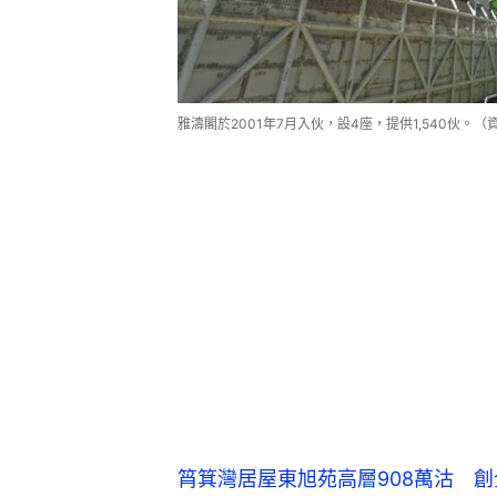
雅濤閣於2001年7月入伙，設4座，提供1,540伙。（
筲箕灣居屋東旭苑高層908萬沽 
天水圍屏欣苑業主寧付10%辣稅賣
白居二買家搶盤 天水圍天頌苑兩房
單位直擊｜凹凸天花牆身發霉 黃大