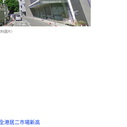
資料圖片）
創全港居二市場新高
樓 三年帳面賺逾兩球
一日貴25萬
仙殘裝公屋獲白居二283萬搶購