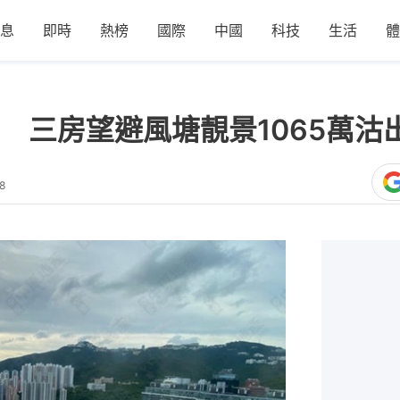
息
即時
熱榜
國際
中國
科技
生活
體
 三房望避風塘靚景1065萬沽
8