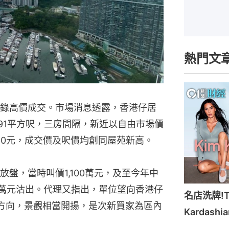
熱門文
錄高價成交。市場消息透露，香港仔居
91平方呎，三房間隔，新近以自由市場價
,020元，成交價及呎價均創同屋苑新高。
盤，當時叫價1,100萬元，及至今年中
065萬元沽出。代理又指出，單位望向香港仔
名店洗牌!Ti
方向，景觀相當開揚，是次新買家為區內
Kardash