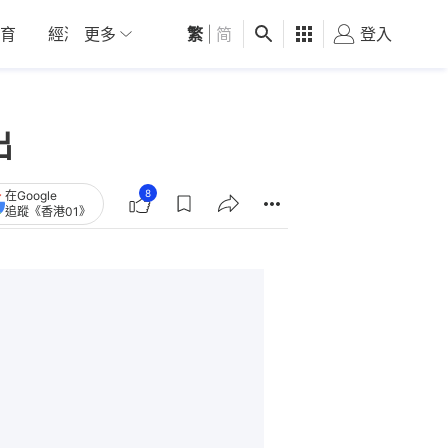
育
經濟
更多
01深圳
繁
觀點
|
简
健康
好食玩飛
登入
女
出
8
在Google
追蹤《香港01》