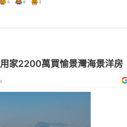
02
伙單號洋房，新以2,200萬元沽出，呎